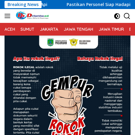
Langsung
Breaking News
Pastikan Personel Siap Hadapi Situasi Kontinjensi, Ka
ke
konten
ACEH
SUMUT
JAKARTA
JAWA TENGAH
JAWA TIMUR
BA