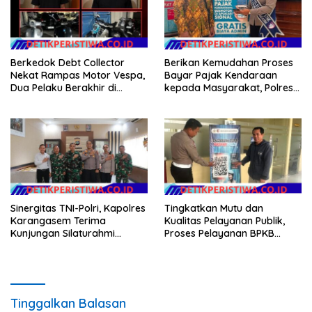
Berkedok Debt Collector
Berikan Kemudahan Proses
Nekat Rampas Motor Vespa,
Bayar Pajak Kendaraan
Dua Pelaku Berakhir di
kepada Masyarakat, Polres
Tangan Tim Resmob Polda
Karangasem Terus
Bali
SosialisasikanAplikasi Signal
Samsat
Sinergitas TNI-Polri, Kapolres
Tingkatkan Mutu dan
Karangasem Terima
Kualitas Pelayanan Publik,
Kunjungan Silaturahmi
Proses Pelayanan BPKB
Dandim 1623/Karangasem
Polres Karangasem Semakin
yang Baru
Cepat dan Transparan
Tinggalkan Balasan