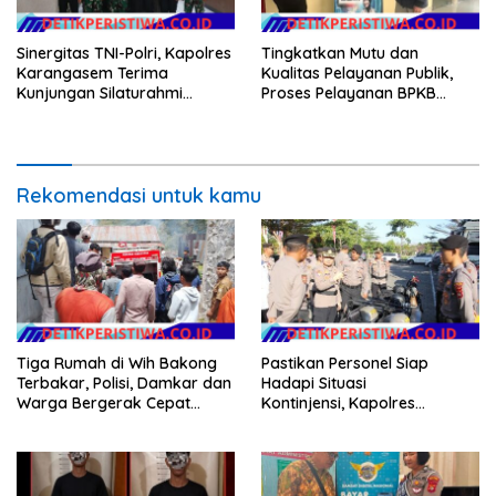
Sinergitas TNI-Polri, Kapolres
Tingkatkan Mutu dan
Karangasem Terima
Kualitas Pelayanan Publik,
Kunjungan Silaturahmi
Proses Pelayanan BPKB
Dandim 1623/Karangasem
Polres Karangasem Semakin
yang Baru
Cepat dan Transparan
Rekomendasi untuk kamu
Tiga Rumah di Wih Bakong
Pastikan Personel Siap
Terbakar, Polisi, Damkar dan
Hadapi Situasi
Warga Bergerak Cepat
Kontinjensi, Kapolres
Jinakkan Api
Jembrana Cek Kesiapan
Almatsus dan Simulasi Taktis
Dalmas