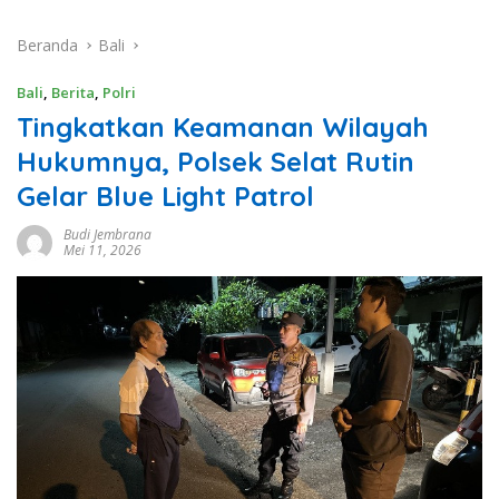
Beranda
Bali
Bali
,
Berita
,
Polri
Tingkatkan Keamanan Wilayah
Hukumnya, Polsek Selat Rutin
Gelar Blue Light Patrol
Budi Jembrana
Mei 11, 2026