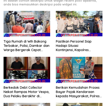
Ini adalah contoh deskripsi untuk widget recent post wpberita,
anda bisa memasukkan deskripsi pada widget ini.
Tiga Rumah di Wih Bakong
Pastikan Personel Siap
Terbakar, Polisi, Damkar dan
Hadapi Situasi
Warga Bergerak Cepat
Kontinjensi, Kapolres
Jinakkan Api
Jembrana Cek Kesiapan
Almatsus dan Simulasi Taktis
Dalmas
Berkedok Debt Collector
Berikan Kemudahan Proses
Nekat Rampas Motor Vespa,
Bayar Pajak Kendaraan
Dua Pelaku Berakhir di
kepada Masyarakat, Polres
Tangan Tim Resmob Polda
Karangasem Terus
Bali
SosialisasikanAplikasi Signal