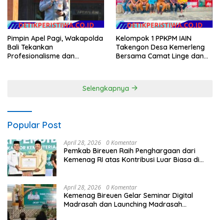
Pimpin Apel Pagi, Wakapolda
Kelompok 1 PPKPM IAIN
Bali Tekankan
Takengon Desa Kemerleng
Profesionalisme dan
Bersama Camat Linge dan
Kesiapsiagaan Personel
Reje Se-Kecamatan Linge
Salurkan Bantuan untuk
Korban Kebakaran di
Selengkapnya
Jagong Jeget
Popular Post
April 28, 2026
0 Komentar
Pemkab Bireuen Raih Penghargaan dari
Kemenag RI atas Kontribusi Luar Biasa di
Sektor Keagamaan dan Pendidikan
April 28, 2026
0 Komentar
Kemenag Bireuen Gelar Seminar Digital
Madrasah dan Launching Madrasah
Unggulan Peringati Hardiknas 2026