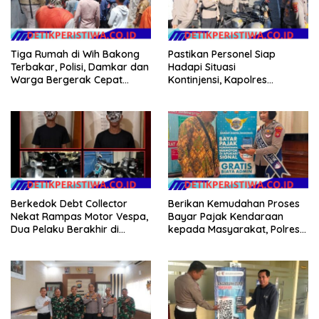
Tiga Rumah di Wih Bakong
Pastikan Personel Siap
Terbakar, Polisi, Damkar dan
Hadapi Situasi
Warga Bergerak Cepat
Kontinjensi, Kapolres
Jinakkan Api
Jembrana Cek Kesiapan
Almatsus dan Simulasi Taktis
Dalmas
Berkedok Debt Collector
Berikan Kemudahan Proses
Nekat Rampas Motor Vespa,
Bayar Pajak Kendaraan
Dua Pelaku Berakhir di
kepada Masyarakat, Polres
Tangan Tim Resmob Polda
Karangasem Terus
Bali
SosialisasikanAplikasi Signal
Samsat