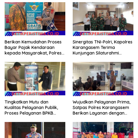
Almatsus dan Simulasi Taktis
Bali
Dalmas
Berikan Kemudahan Proses
Sinergitas TNI-Polri, Kapolres
Bayar Pajak Kendaraan
Karangasem Terima
kepada Masyarakat, Polres
Kunjungan Silaturahmi
Karangasem Terus
Dandim 1623/Karangasem
SosialisasikanAplikasi Signal
yang Baru
Samsat
Wujudkan Pelayanan Prima,
Tingkatkan Mutu dan
Satpas Polres Karangasem
Kualitas Pelayanan Publik,
Berikan Layanan dengan
Proses Pelayanan BPKB
Santun, Senyum, Sapa dan
Polres Karangasem Semakin
Salam
Cepat dan Transparan