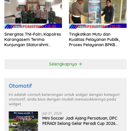
Samsat
Sinergitas TNI-Polri, Kapolres
Tingkatkan Mutu dan
Karangasem Terima
Kualitas Pelayanan Publik,
Kunjungan Silaturahmi
Proses Pelayanan BPKB
Dandim 1623/Karangasem
Polres Karangasem Semakin
yang Baru
Cepat dan Transparan
Selengkapnya
Otomotif
Ini adalah contoh keterangan untuk widget dengan kategori
otomotif, anda bisa dengan mudah memasukkannya pada
widget.
Juli 31, 2026
Mini Soccer Jadi Ajang Persatuan, DPC
PERADI Selong Gelar Peradi Cup 2026
Sambut Hari Kemerdekaan