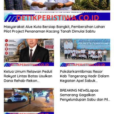
Masyarakat Alue Kuta Bersiap Bangkit, Pembersihan Lahan
Pilot Project Penanaman Kacang Tanah Dimulai Sabtu
Ketua Umum Relawan Peduli
Pokdarkamtibmas Resor
Rakyat Lintas Batas Usulkan
Kab Tangerang Hadir Dalam
Dana Rehab-Rekon
Kegiatan Apel Sabuk
Pascabencana di Aceh
Kamtibmas Polresta
Dikelola Langsung
Tangerang Tahun 2026
BREAKING NEWSLapas
Pemerintah Pusat
Semarang Gagalkan
Penyelundupan Sabu dan Pil
Koplo Lewat Modus Lempar
Paket, DPD GERAM Jateng
Beri Dukungan Penuh