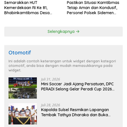
Semarakkan HUT
Pastikan Situasi Kamtibmas
Kemerdekaan RI Ke 81,
Tetap Aman dan Kondusif,
Bhabinkamtibmas Desa
Personel Polsek Sidemen
Sangkan Gunung Ajak
Gelar Patroli Dialogis
Warganya Kibarkan Bendera
Merah Putih
Selengkapnya
Otomotif
Ini adalah contoh keterangan untuk widget dengan kategori
otomotif, anda bisa dengan mudah memasukkannya pada
widget.
Juli 31, 2026
Mini Soccer Jadi Ajang Persatuan, DPC
PERADI Selong Gelar Peradi Cup 2026
Sambut Hari Kemerdekaan
Juli 28, 2026
Kapolda Sulsel Resmikan Lapangan
Tembak Tathya Dharaka dan Buka
Kejuaraan Menembak Bupati Sidrap Cup
II Tahun 2026