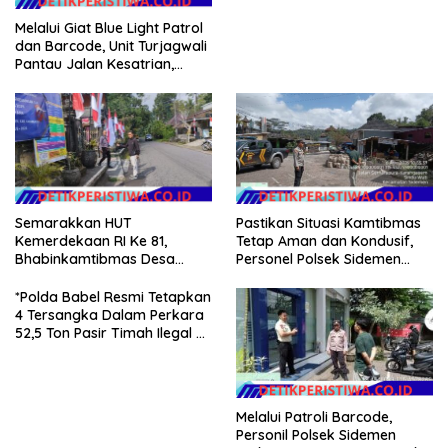
Melalui Giat Blue Light Patrol
dan Barcode, Unit Turjagwali
Pantau Jalan Kesatrian,
Diponogoro dan Kartini
Semarakkan HUT
Pastikan Situasi Kamtibmas
Kemerdekaan RI Ke 81,
Tetap Aman dan Kondusif,
Bhabinkamtibmas Desa
Personel Polsek Sidemen
Sangkan Gunung Ajak
Gelar Patroli Dialogis
Warganya Kibarkan Bendera
*Polda Babel Resmi Tetapkan
Merah Putih
4 Tersangka Dalam Perkara
52,5 Ton Pasir Timah Ilegal Di
Belitung*
Melalui Patroli Barcode,
Personil Polsek Sidemen