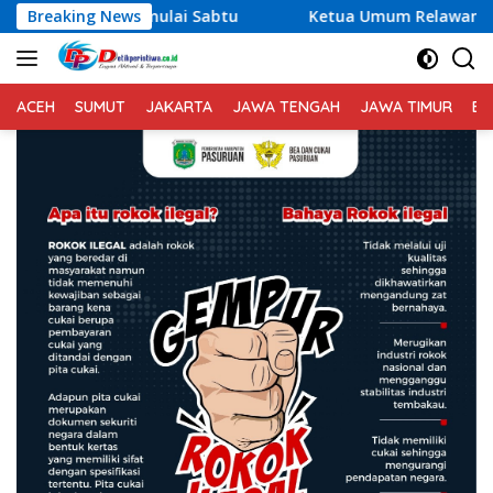
Langsung
btu
Breaking News
Ketua Umum Relawan Peduli Rakyat Lintas Batas U
ke
konten
ACEH
SUMUT
JAKARTA
JAWA TENGAH
JAWA TIMUR
BA