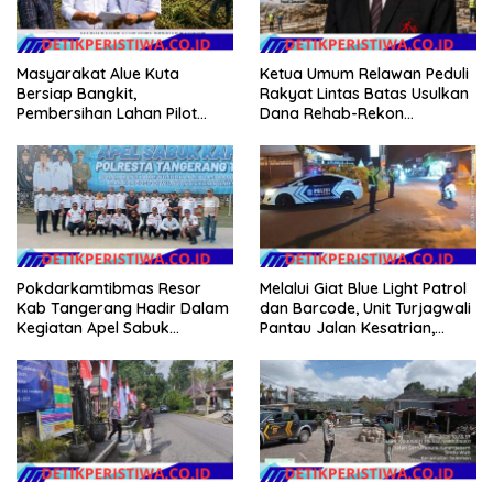
Masyarakat Alue Kuta
Ketua Umum Relawan Peduli
Bersiap Bangkit,
Rakyat Lintas Batas Usulkan
Pembersihan Lahan Pilot
Dana Rehab-Rekon
Project Penanaman Kacang
Pascabencana di Aceh
Tanah Dimulai Sabtu
Dikelola Langsung
Pemerintah Pusat
Pokdarkamtibmas Resor
Melalui Giat Blue Light Patrol
Kab Tangerang Hadir Dalam
dan Barcode, Unit Turjagwali
Kegiatan Apel Sabuk
Pantau Jalan Kesatrian,
Kamtibmas Polresta
Diponogoro dan Kartini
Tangerang Tahun 2026