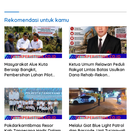
Warganya Kibarkan Bendera
Merah Putih
Rekomendasi untuk kamu
Masyarakat Alue Kuta
Ketua Umum Relawan Peduli
Bersiap Bangkit,
Rakyat Lintas Batas Usulkan
Pembersihan Lahan Pilot
Dana Rehab-Rekon
Project Penanaman Kacang
Pascabencana di Aceh
Tanah Dimulai Sabtu
Dikelola Langsung
Pemerintah Pusat
Pokdarkamtibmas Resor
Melalui Giat Blue Light Patrol
Kab Tangerang Hadir Dalam
dan Barcode, Unit Turjagwali