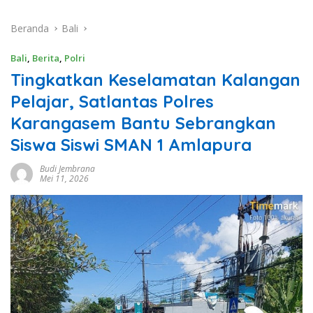
Beranda
Bali
Bali
,
Berita
,
Polri
Tingkatkan Keselamatan Kalangan
Pelajar, Satlantas Polres
Karangasem Bantu Sebrangkan
Siswa Siswi SMAN 1 Amlapura
Budi Jembrana
Mei 11, 2026