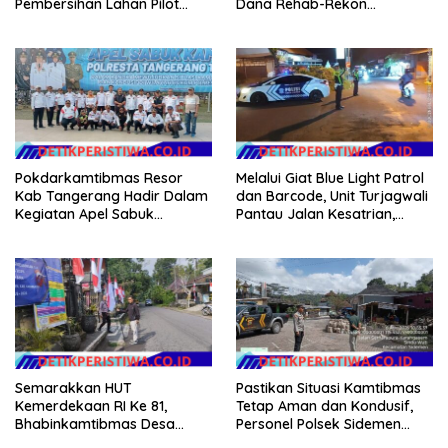
Pembersihan Lahan Pilot
Dana Rehab-Rekon
Project Penanaman Kacang
Pascabencana di Aceh
Tanah Dimulai Sabtu
Dikelola Langsung
Pemerintah Pusat
Pokdarkamtibmas Resor
Melalui Giat Blue Light Patrol
Kab Tangerang Hadir Dalam
dan Barcode, Unit Turjagwali
Kegiatan Apel Sabuk
Pantau Jalan Kesatrian,
Kamtibmas Polresta
Diponogoro dan Kartini
Tangerang Tahun 2026
Semarakkan HUT
Pastikan Situasi Kamtibmas
Kemerdekaan RI Ke 81,
Tetap Aman dan Kondusif,
Bhabinkamtibmas Desa
Personel Polsek Sidemen
Sangkan Gunung Ajak
Gelar Patroli Dialogis