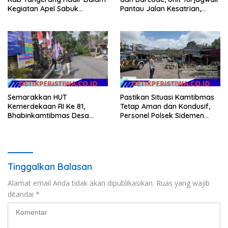
Kegiatan Apel Sabuk
Pantau Jalan Kesatrian,
Kamtibmas Polresta
Diponogoro dan Kartini
Tangerang Tahun 2026
Semarakkan HUT
Pastikan Situasi Kamtibmas
Kemerdekaan RI Ke 81,
Tetap Aman dan Kondusif,
Bhabinkamtibmas Desa
Personel Polsek Sidemen
Sangkan Gunung Ajak
Gelar Patroli Dialogis
Warganya Kibarkan Bendera
Merah Putih
Tinggalkan Balasan
Alamat email Anda tidak akan dipublikasikan.
Ruas yang wajib
ditandai
*