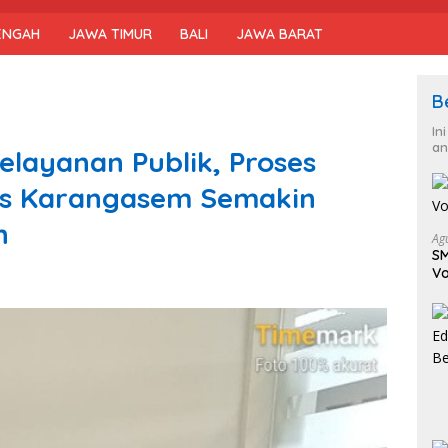
ENGAH
JAWA TIMUR
BALI
JAWA BARAT
B
In
an
elayanan Publik, Proses
es Karangasem Semakin
n
Ag
SM
Vo