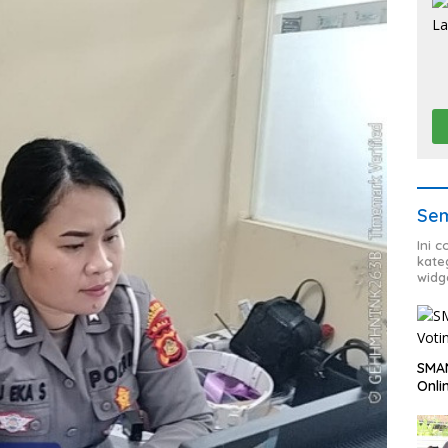
Sem
Ini 
kate
widg
SMAN
Onli