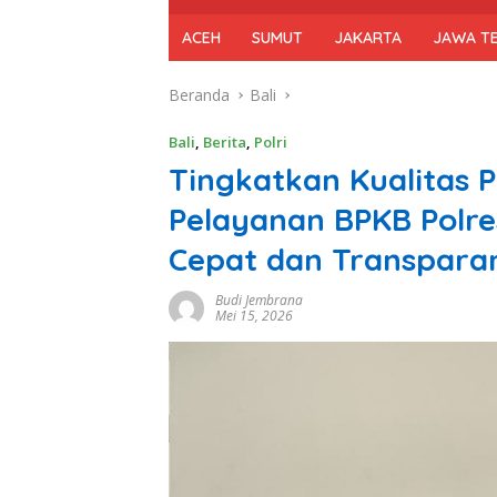
ACEH
SUMUT
JAKARTA
JAWA T
Beranda
Bali
Bali
,
Berita
,
Polri
Tingkatkan Kualitas P
Pelayanan BPKB Polr
Cepat dan Transpara
Budi Jembrana
Mei 15, 2026