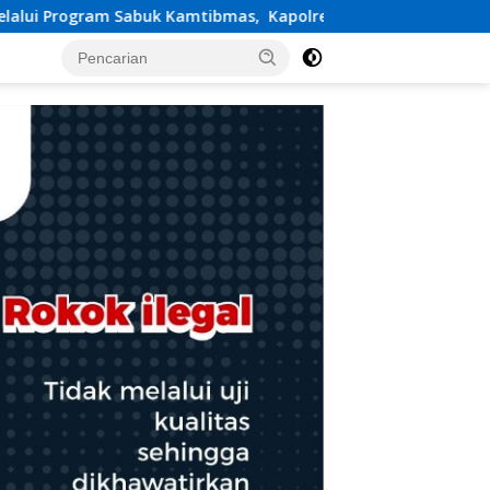
mas, Kapolres Karangasem Salurkan Bantuan Sembako kepad