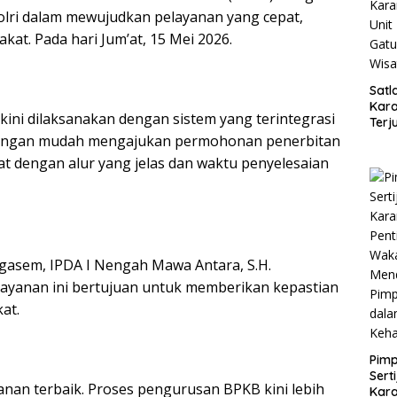
olri dalam mewujudkan pelayanan yang cepat,
at. Pada hari Jum’at, 15 Mei 2026.
Satl
Kar
ini dilaksanakan dengan sistem yang terintegrasi
Terj
Turj
 dengan mudah mengajukan permohonan penerbitan
Gatu
t dengan alur yang jelas dan waktu penyelesaian
Wisa
ngasem, IPDA I Nengah Mawa Antara, S.H.
yanan ini bertujuan untuk memberikan kepastian
at.
Pimp
Sert
an terbaik. Proses pengurusan BPKB kini lebih
Kar