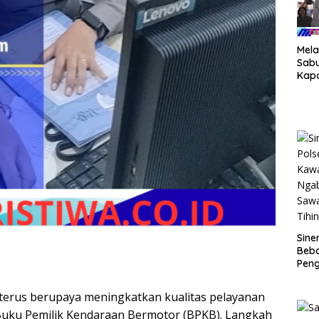
Mela
Sab
Kap
Salu
Sem
War
Ma
Siner
Beb
Pen
Mass
Banj
 terus berupaya meningkatkan kualitas pelayanan
Buku Pemilik Kendaraan Bermotor (BPKB). Langkah