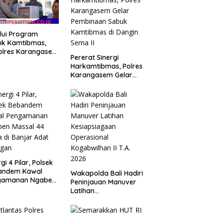
lui Program
uk Kamtibmas,
olres Karangasem
Pererat Sinergi
rkan Bantuan
Harkamtibmas, Polres
bako kepada
Karangasem Gelar
ga Kurang
Pembinaan Sabuk
mpu
Kamtibmas di Dangin
Sema II
gi 4 Pilar, Polsek
andem Kawal
Wakapolda Bali Hadiri
gamanan Ngaben
Peninjauan Manuver
al 44 Sawa di
Latihan
ar Adat Tihingan
Kesiapsiagaan
Operasional
Kogabwilhan II T.A.