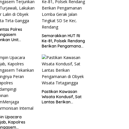
2026
antas Polres
angasem
Semarakkan HUT RI
unkan Unit
Ke-81, Polsek Rendang
awali, Lakukan
Berikan Pengamanan
r Lalin di Obyek
Lomba Gerak Jalan
ta Tirta Gangga
Tingkat SD Se Kec.
Rendang
Pastikan Kawasan
Wisata Kondusif, Sat
Lantas Berikan
Pengamanan di
Obyek Wisata
in Upacara
Tirtagangga
ijab, Kapolres
angasem