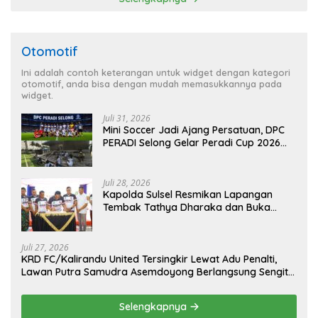
Otomotif
Ini adalah contoh keterangan untuk widget dengan kategori
otomotif, anda bisa dengan mudah memasukkannya pada
widget.
Juli 31, 2026
Mini Soccer Jadi Ajang Persatuan, DPC
PERADI Selong Gelar Peradi Cup 2026
Sambut Hari Kemerdekaan
Juli 28, 2026
Kapolda Sulsel Resmikan Lapangan
Tembak Tathya Dharaka dan Buka
Kejuaraan Menembak Bupati Sidrap Cup
II Tahun 2026
Juli 27, 2026
KRD FC/Kalirandu United Tersingkir Lewat Adu Penalti,
Lawan Putra Samudra Asemdoyong Berlangsung Sengit
namun Tetap Kondusif
Selengkapnya