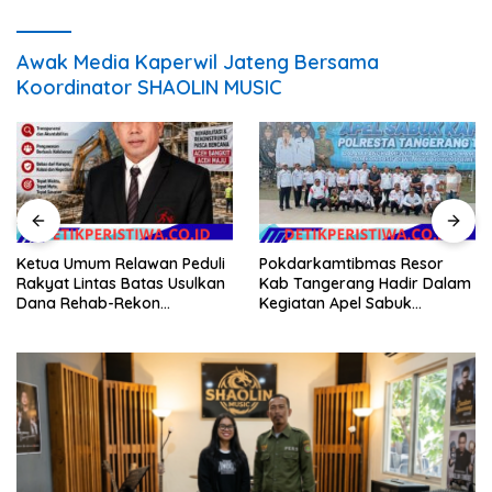
Awak Media Kaperwil Jateng Bersama
Koordinator SHAOLIN MUSIC
Ketua Umum Relawan Peduli
Pokdarkamtibmas Resor
Rakyat Lintas Batas Usulkan
Kab Tangerang Hadir Dalam
Dana Rehab-Rekon
Kegiatan Apel Sabuk
Pascabencana di Aceh
Kamtibmas Polresta
Dikelola Langsung
Tangerang Tahun 2026
Pemerintah Pusat