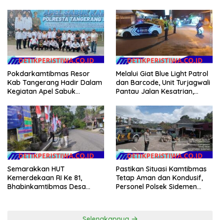
Pascabencana di Aceh
Project Penanaman Kacang
Dikelola Langsung
Tanah Dimulai Sabtu
Pemerintah Pusat
Pokdarkamtibmas Resor
Melalui Giat Blue Light Patrol
Kab Tangerang Hadir Dalam
dan Barcode, Unit Turjagwali
Kegiatan Apel Sabuk
Pantau Jalan Kesatrian,
Kamtibmas Polresta
Diponogoro dan Kartini
Tangerang Tahun 2026
Semarakkan HUT
Pastikan Situasi Kamtibmas
Kemerdekaan RI Ke 81,
Tetap Aman dan Kondusif,
Bhabinkamtibmas Desa
Personel Polsek Sidemen
Sangkan Gunung Ajak
Gelar Patroli Dialogis
Warganya Kibarkan Bendera
Merah Putih
Selengkapnya