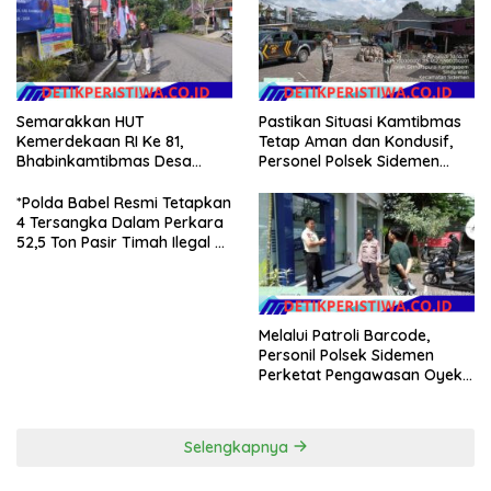
Semarakkan HUT
Pastikan Situasi Kamtibmas
Kemerdekaan RI Ke 81,
Tetap Aman dan Kondusif,
Bhabinkamtibmas Desa
Personel Polsek Sidemen
Sangkan Gunung Ajak
Gelar Patroli Dialogis
Warganya Kibarkan Bendera
*Polda Babel Resmi Tetapkan
Merah Putih
4 Tersangka Dalam Perkara
52,5 Ton Pasir Timah Ilegal Di
Belitung*
Melalui Patroli Barcode,
Personil Polsek Sidemen
Perketat Pengawasan Oyek
Vital dan Pusat Keramaian
Selengkapnya