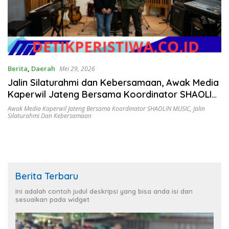
Berita
,
Daerah
Mei 29, 2026
Jalin Silaturahmi dan Kebersamaan, Awak Media
Kaperwil Jateng Bersama Koordinator SHAOLIN
MUSIC
Awak Media Kaperwil Jateng Bersama Koordinator SHAOLIN MUSIC
,
Jalin
Silaturahmi Dan Kebersamaan
Berita Terbaru
Ini adalah contoh judul deskripsi yang bisa anda isi dan
sesuaikan pada widget