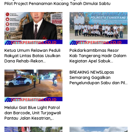
Pilot Project Penanaman Kacang Tanah Dimulai Sabtu
Ketua Umum Relawan Peduli
Pokdarkamtibmas Resor
Rakyat Lintas Batas Usulkan
Kab Tangerang Hadir Dalam
Dana Rehab-Rekon
Kegiatan Apel Sabuk
Pascabencana di Aceh
Kamtibmas Polresta
Dikelola Langsung
Tangerang Tahun 2026
BREAKING NEWSLapas
Pemerintah Pusat
Semarang Gagalkan
Penyelundupan Sabu dan Pil
Koplo Lewat Modus Lempar
Paket, DPD GERAM Jateng
Beri Dukungan Penuh
Melalui Giat Blue Light Patrol
dan Barcode, Unit Turjagwali
Pantau Jalan Kesatrian,
Diponogoro dan Kartini