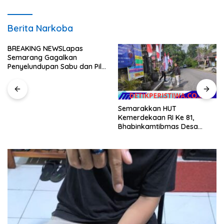
Berita Narkoba
BREAKING NEWSLapas
Semarang Gagalkan
Penyelundupan Sabu dan Pil
Koplo Lewat Modus Lempar
Paket, DPD GERAM Jateng
Beri Dukungan Penuh
Semarakkan HUT
Kemerdekaan RI Ke 81,
Bhabinkamtibmas Desa
Sangkan Gunung Ajak
Warganya Kibarkan Bendera
Merah Putih