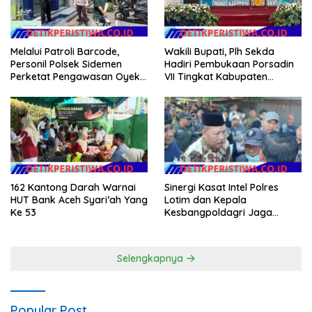
Melalui Patroli Barcode,
Wakili Bupati, Plh Sekda
Personil Polsek Sidemen
Hadiri Pembukaan Porsadin
Perketat Pengawasan Oyek
VII Tingkat Kabupaten
Vital dan Pusat Keramaian
Labuhanbatu
162 Kantong Darah Warnai
Sinergi Kasat Intel Polres
HUT Bank Aceh Syari’ah Yang
Lotim dan Kepala
Ke 53
Kesbangpoldagri Jaga
Kondusivitas Aksi Damai
Masyarakat
Selengkapnya
Popular Post