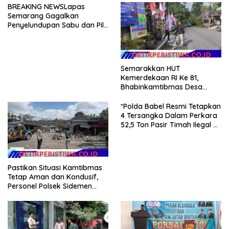
BREAKING NEWSLapas
Semarang Gagalkan
Penyelundupan Sabu dan Pil
Koplo Lewat Modus Lempar
Paket, DPD GERAM Jateng
Beri Dukungan Penuh
Semarakkan HUT
Kemerdekaan RI Ke 81,
Bhabinkamtibmas Desa
Sangkan Gunung Ajak
Warganya Kibarkan Bendera
*Polda Babel Resmi Tetapkan
Merah Putih
4 Tersangka Dalam Perkara
52,5 Ton Pasir Timah Ilegal Di
Belitung*
Pastikan Situasi Kamtibmas
Tetap Aman dan Kondusif,
Personel Polsek Sidemen
Gelar Patroli Dialogis