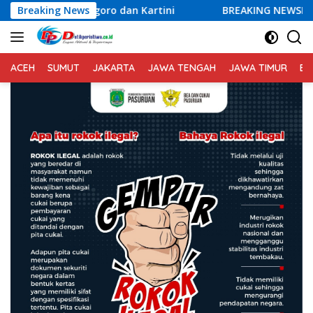
Langsung
ponogoro dan Kartini
Breaking News
BREAKING NEWSLapas Semarang Gag
ke
konten
ACEH
SUMUT
JAKARTA
JAWA TENGAH
JAWA TIMUR
BA