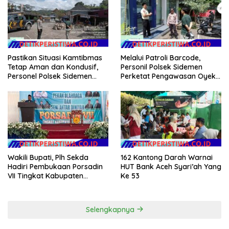
Merah Putih
Pastikan Situasi Kamtibmas
Melalui Patroli Barcode,
Tetap Aman dan Kondusif,
Personil Polsek Sidemen
Personel Polsek Sidemen
Perketat Pengawasan Oyek
Gelar Patroli Dialogis
Vital dan Pusat Keramaian
Wakili Bupati, Plh Sekda
162 Kantong Darah Warnai
Hadiri Pembukaan Porsadin
HUT Bank Aceh Syari’ah Yang
VII Tingkat Kabupaten
Ke 53
Labuhanbatu
Selengkapnya