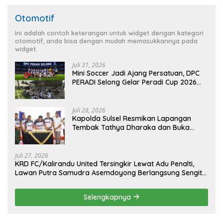
Otomotif
Ini adalah contoh keterangan untuk widget dengan kategori
otomotif, anda bisa dengan mudah memasukkannya pada
widget.
Juli 31, 2026
Mini Soccer Jadi Ajang Persatuan, DPC
PERADI Selong Gelar Peradi Cup 2026
Sambut Hari Kemerdekaan
Juli 28, 2026
Kapolda Sulsel Resmikan Lapangan
Tembak Tathya Dharaka dan Buka
Kejuaraan Menembak Bupati Sidrap Cup
II Tahun 2026
Juli 27, 2026
KRD FC/Kalirandu United Tersingkir Lewat Adu Penalti,
Lawan Putra Samudra Asemdoyong Berlangsung Sengit
namun Tetap Kondusif
Selengkapnya