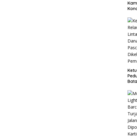
Kam
Kond
Pols
Inte
Patr
Dud
Ket
Pedu
Bata
Reh
Pasc
Dike
Peme