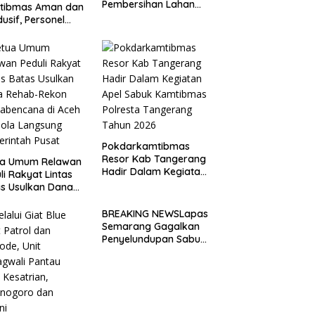
Pembersihan Lahan
tibmas Aman dan
Pilot Project
usif, Personel
Penanaman Kacang
ek Selat
Tanah Dimulai Sabtu
nsifkan Blue Light
ol di Wilayah Desa
a
Pokdarkamtibmas
Resor Kab Tangerang
ua Umum Relawan
Hadir Dalam Kegiatan
li Rakyat Lintas
Apel Sabuk
s Usulkan Dana
Kamtibmas Polresta
ab-Rekon
Tangerang Tahun
abencana di Aceh
BREAKING NEWSLapas
2026
lola Langsung
Semarang Gagalkan
rintah Pusat
Penyelundupan Sabu
dan Pil Koplo Lewat
Modus Lempar Paket,
DPD GERAM Jateng
Beri Dukungan Penuh