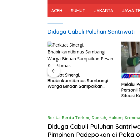
ACEH
SUMUT
JAKARTA
JAWA T
Diduga Cabuli Puluhan Santriwati
Perkuat Sinergi,
Bhabinkamtibmas Sambangi
guan Kamtibmas,
Melalui P
Warga Binaan Sampaikan
lsek Rendang
Personil 
Pesan Kamtibmas
atroli di Wilayah
Situasi 
ng
dan Kond
Berita
,
Berita Terkini
,
Daerah
,
Hukum
,
Krimina
Diduga Cabuli Puluhan Santriwa
Pimpinan Padepokan di Pekal