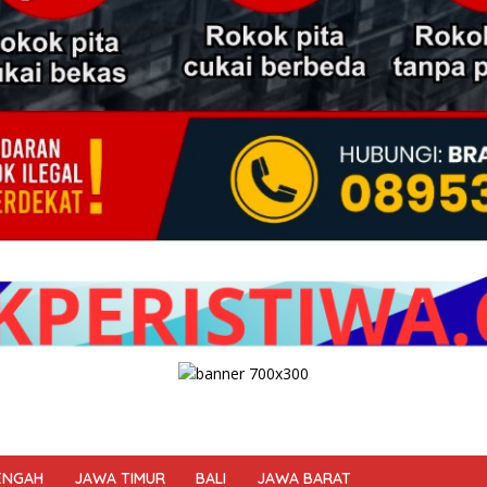
ENGAH
JAWA TIMUR
BALI
JAWA BARAT