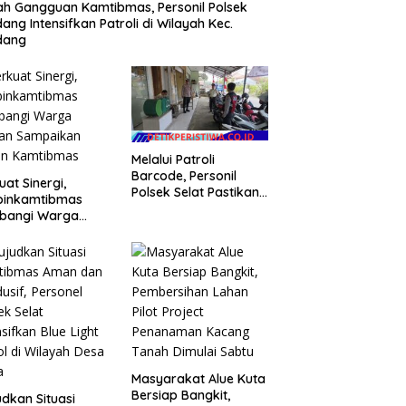
h Gangguan Kamtibmas, Personil Polsek
ang Intensifkan Patroli di Wilayah Kec.
dang
Melalui Patroli
Barcode, Personil
uat Sinergi,
Polsek Selat Pastikan
binkamtibmas
Situasi Kamtibmas
bangi Warga
Tetap Aman dan
aan Sampaikan
Kondusif
an Kamtibmas
Masyarakat Alue Kuta
Bersiap Bangkit,
dkan Situasi