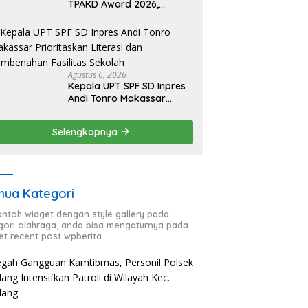
TPAKD Award 2026,
Lombok Timur Andalkan
Program Inklusi Keuangan
untuk Dongkrak
Kesejahteraan Warga
Agustus 6, 2026
Kepala UPT SPF SD Inpres
Andi Tonro Makassar
Prioritaskan Literasi dan
Pembenahan Fasilitas
Selengkapnya
Sekolah
ua Kategori
contoh widget dengan style gallery pada
gori olahraga, anda bisa mengaturnya pada
et recent post wpberita.