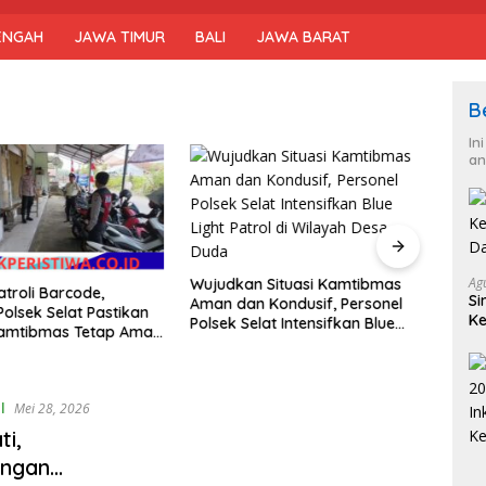
ENGAH
JAWA TIMUR
BALI
JAWA BARAT
B
In
an
Masya
Bangk
Ag
Wujudkan Situasi Kamtibmas
atroli Barcode,
Pilot
Si
Aman dan Kondusif, Personel
Polsek Selat Pastikan
Kaca
Ke
Polsek Selat Intensifkan Blue
Kamtibmas Tetap Aman
D
Light Patrol di Wilayah Desa
usif
Duda
l
Mei 28, 2026
ti,
ongan