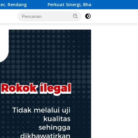
at Sinergi, Bhabinkamtibmas Sambangi Warga Binaan Sampai