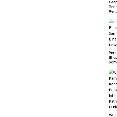
Cega
Rend
Ren
Perk
Bha
Sam
Bin
Pes
Wuju