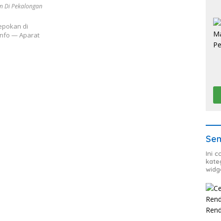
n Di Pekalongan
epokan di
nfo — Aparat
Sem
Ini 
kate
widg