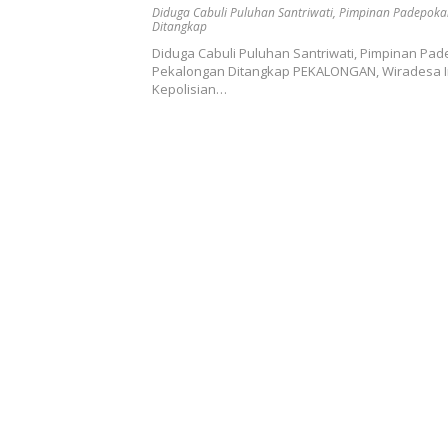
Ditangkap
Diduga Cabuli Puluhan Santriwati
,
Pimpinan Padepoka
Ditangkap
Diduga Cabuli Puluhan Santriwati, Pimpinan Pad
Pekalongan Ditangkap PEKALONGAN, Wiradesa I
Kepolisian…