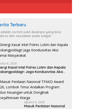
erita Terbaru
i adalah contoh judul deskripsi yang bisa
da isi dan sesuaikan pada widget
rakat Alue Kuta Bersiap
P
it, Pembersihan Lahan
T
ustus 6, 2026
Ketua Umum Relawan Peduli
 Project Penanaman
K
nergi Kasat Intel Polres Lotim dan Kepala
Rakyat Lintas Batas Usulkan
ng Tanah Dimulai Sabtu
K
sbangpoldagri Jaga Kondusivitas Aksi
Dana Rehab-Rekon
T
amai Masyarakat
Pascabencana di Aceh Dikelola
Langsung Pemerintah Pusat
Agustus 6, 2026
Masuk Penilaian Nasional