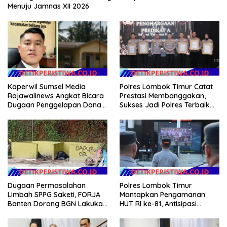
Menuju Jamnas XII 2026
Kaperwil Sumsel Media
Polres Lombok Timur Catat
Rajawalinews Angkat Bicara
Prestasi Membanggakan,
Dugaan Penggelapan Dana
Sukses Jadi Polres Terbaik
Desa Rp 84 Juta, Kades
dalam Pelayanan Publik di
Argomulyo Belitang Jaya
NTB
Hilang 3 Bulan Bawa
Anggaran Pembangunan
Dugaan Permasalahan
Polres Lombok Timur
Limbah SPPG Saketi, FORJA
Mantapkan Pengamanan
Banten Dorong BGN Lakukan
HUT RI ke-81, Antisipasi
Audit dan Evaluasi Korcam
Kerawanan hingga Sambut
Agenda Kapolri