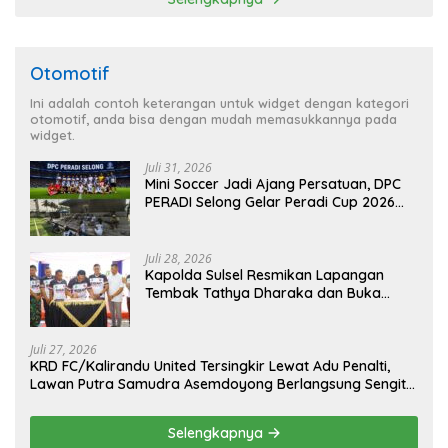
Otomotif
Ini adalah contoh keterangan untuk widget dengan kategori
otomotif, anda bisa dengan mudah memasukkannya pada
widget.
Juli 31, 2026
Mini Soccer Jadi Ajang Persatuan, DPC
PERADI Selong Gelar Peradi Cup 2026
Sambut Hari Kemerdekaan
Juli 28, 2026
Kapolda Sulsel Resmikan Lapangan
Tembak Tathya Dharaka dan Buka
Kejuaraan Menembak Bupati Sidrap Cup
II Tahun 2026
Juli 27, 2026
KRD FC/Kalirandu United Tersingkir Lewat Adu Penalti,
Lawan Putra Samudra Asemdoyong Berlangsung Sengit
namun Tetap Kondusif
Selengkapnya