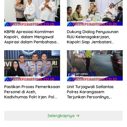
KBPBI Apresiasi Komitmen
Dukung Dialog Penyusunan
Kapolri, dalam Mengawal
RUU Ketenagakerjaan,
Aspirasi dalam Pembahasan
Kapolri Siap Jembatani
RUU Ketenagakerjaan
Aspirasi Buruh
Pastikan Proses Pemeriksaan
Unit Turjagwali Satlantas
Personel di Aceh,
Polres Karangasem
Kadivhumas Polri Irjen. Pol.
Terjunkan Personilnya,
Jhonny Edison Isir Tekankan
Laksanakan Patroli Barcode
Dilaksanakan Secara
dan Blue Light Patrol
Profesional dan Transparan
Selengkapnya