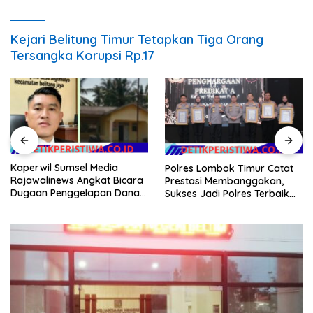
Kejari Belitung Timur Tetapkan Tiga Orang
Tersangka Korupsi Rp.17
Kaperwil Sumsel Media
Polres Lombok Timur Catat
Rajawalinews Angkat Bicara
Prestasi Membanggakan,
Dugaan Penggelapan Dana
Sukses Jadi Polres Terbaik
Desa Rp 84 Juta, Kades
dalam Pelayanan Publik di
Argomulyo Belitang Jaya
NTB
Hilang 3 Bulan Bawa
Anggaran Pembangunan