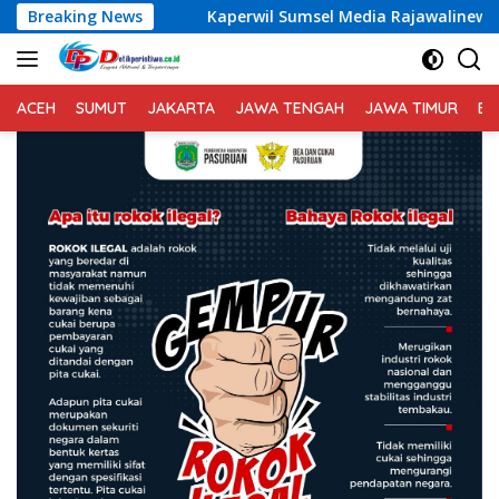
Langsung
Breaking News
Kaperwil Sumsel Media Rajawalinews Angkat Bicara D
ke
konten
ACEH
SUMUT
JAKARTA
JAWA TENGAH
JAWA TIMUR
BA