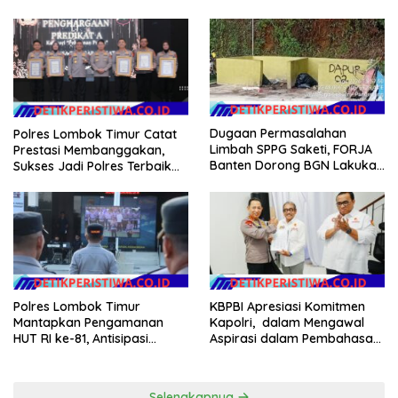
Desa Rp 84 Juta, Kades
2026
Argomulyo Belitang Jaya
Hilang 3 Bulan Bawa
Anggaran Pembangunan
Dugaan Permasalahan
Polres Lombok Timur Catat
Limbah SPPG Saketi, FORJA
Prestasi Membanggakan,
Banten Dorong BGN Lakukan
Sukses Jadi Polres Terbaik
Audit dan Evaluasi Korcam
dalam Pelayanan Publik di
NTB
Polres Lombok Timur
KBPBI Apresiasi Komitmen
Mantapkan Pengamanan
Kapolri, dalam Mengawal
HUT RI ke-81, Antisipasi
Aspirasi dalam Pembahasan
Kerawanan hingga Sambut
RUU Ketenagakerjaan
Agenda Kapolri
Selengkapnya