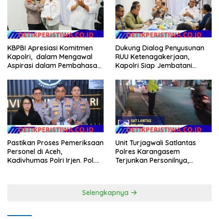
KBPBI Apresiasi Komitmen
Dukung Dialog Penyusunan
Kapolri, dalam Mengawal
RUU Ketenagakerjaan,
Aspirasi dalam Pembahasan
Kapolri Siap Jembatani
RUU Ketenagakerjaan
Aspirasi Buruh
Pastikan Proses Pemeriksaan
Unit Turjagwali Satlantas
Personel di Aceh,
Polres Karangasem
Kadivhumas Polri Irjen. Pol.
Terjunkan Personilnya,
Jhonny Edison Isir Tekankan
Laksanakan Patroli Barcode
Dilaksanakan Secara
dan Blue Light Patrol
Profesional dan Transparan
Selengkapnya