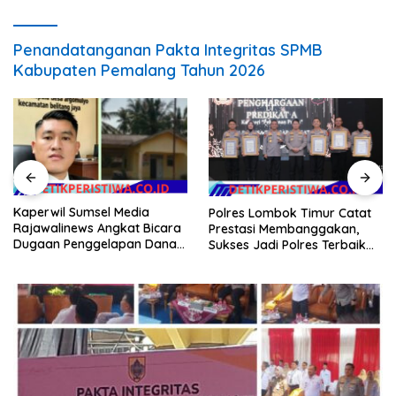
Penandatanganan Pakta Integritas SPMB
Kabupaten Pemalang Tahun 2026
Kaperwil Sumsel Media
Polres Lombok Timur Catat
Rajawalinews Angkat Bicara
Prestasi Membanggakan,
Dugaan Penggelapan Dana
Sukses Jadi Polres Terbaik
Desa Rp 84 Juta, Kades
dalam Pelayanan Publik di
Argomulyo Belitang Jaya
NTB
Hilang 3 Bulan Bawa
Anggaran Pembangunan