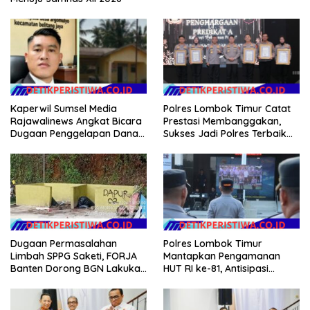
Kaperwil Sumsel Media
Polres Lombok Timur Catat
Rajawalinews Angkat Bicara
Prestasi Membanggakan,
Dugaan Penggelapan Dana
Sukses Jadi Polres Terbaik
Desa Rp 84 Juta, Kades
dalam Pelayanan Publik di
Argomulyo Belitang Jaya
NTB
Hilang 3 Bulan Bawa
Anggaran Pembangunan
Dugaan Permasalahan
Polres Lombok Timur
Limbah SPPG Saketi, FORJA
Mantapkan Pengamanan
Banten Dorong BGN Lakukan
HUT RI ke-81, Antisipasi
Audit dan Evaluasi Korcam
Kerawanan hingga Sambut
Agenda Kapolri