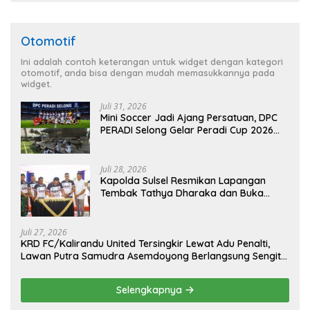
Otomotif
Ini adalah contoh keterangan untuk widget dengan kategori
otomotif, anda bisa dengan mudah memasukkannya pada
widget.
Juli 31, 2026
Mini Soccer Jadi Ajang Persatuan, DPC
PERADI Selong Gelar Peradi Cup 2026
Sambut Hari Kemerdekaan
Juli 28, 2026
Kapolda Sulsel Resmikan Lapangan
Tembak Tathya Dharaka dan Buka
Kejuaraan Menembak Bupati Sidrap Cup
II Tahun 2026
Juli 27, 2026
KRD FC/Kalirandu United Tersingkir Lewat Adu Penalti,
Lawan Putra Samudra Asemdoyong Berlangsung Sengit
namun Tetap Kondusif
Selengkapnya