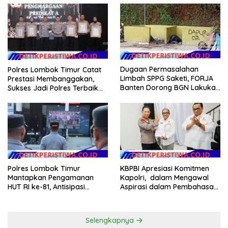
Argomulyo Belitang Jaya
Hilang 3 Bulan Bawa
Anggaran Pembangunan
Dugaan Permasalahan
Polres Lombok Timur Catat
Limbah SPPG Saketi, FORJA
Prestasi Membanggakan,
Banten Dorong BGN Lakukan
Sukses Jadi Polres Terbaik
Audit dan Evaluasi Korcam
dalam Pelayanan Publik di
NTB
Polres Lombok Timur
KBPBI Apresiasi Komitmen
Mantapkan Pengamanan
Kapolri, dalam Mengawal
HUT RI ke-81, Antisipasi
Aspirasi dalam Pembahasan
Kerawanan hingga Sambut
RUU Ketenagakerjaan
Agenda Kapolri
Selengkapnya