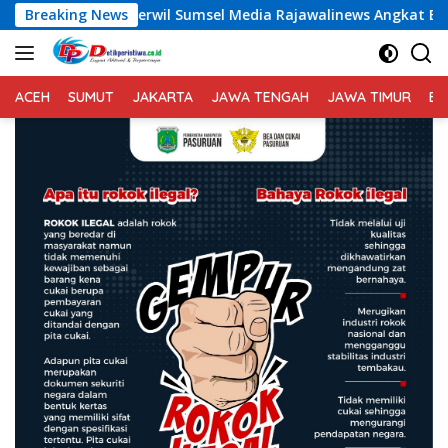
Langsung
aperwil Sumsel Media Rajawalinews Angkat Bicara Dugaan Peng
Breaking News
ke
konten
ACEH
SUMUT
JAKARTA
JAWA TENGAH
JAWA TIMUR
BA