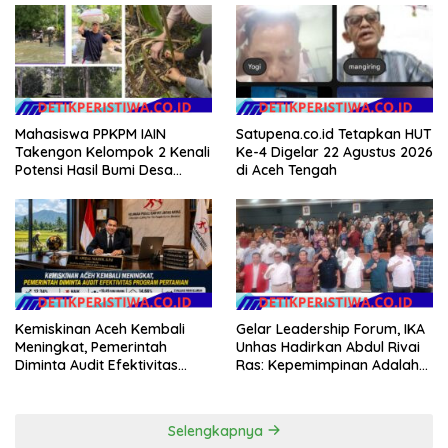
Masyarakat
Teknologi, dan Kepastian
Hukum Menuju Indonesia
Emas 2045
Mahasiswa PPKPM IAIN
Satupena.co.id Tetapkan HUT
Takengon Kelompok 2 Kenali
Ke-4 Digelar 22 Agustus 2026
Potensi Hasil Bumi Desa
di Aceh Tengah
Pantan Nangka
Kemiskinan Aceh Kembali
Gelar Leadership Forum, IKA
Meningkat, Pemerintah
Unhas Hadirkan Abdul Rivai
Diminta Audit Efektivitas
Ras: Kepemimpinan Adalah
Program Pertanian
Talenta yang Bisa Diasah
Selengkapnya