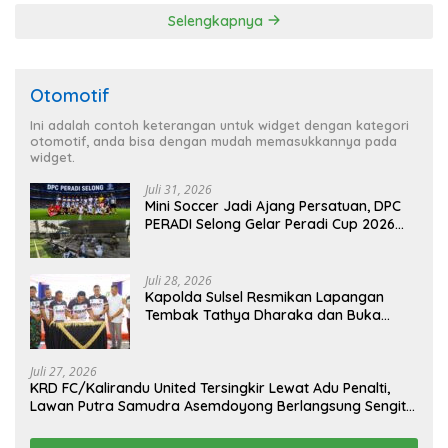
Selengkapnya
Otomotif
Ini adalah contoh keterangan untuk widget dengan kategori
otomotif, anda bisa dengan mudah memasukkannya pada
widget.
Juli 31, 2026
Mini Soccer Jadi Ajang Persatuan, DPC
PERADI Selong Gelar Peradi Cup 2026
Sambut Hari Kemerdekaan
Juli 28, 2026
Kapolda Sulsel Resmikan Lapangan
Tembak Tathya Dharaka dan Buka
Kejuaraan Menembak Bupati Sidrap Cup
II Tahun 2026
Juli 27, 2026
KRD FC/Kalirandu United Tersingkir Lewat Adu Penalti,
Lawan Putra Samudra Asemdoyong Berlangsung Sengit
namun Tetap Kondusif