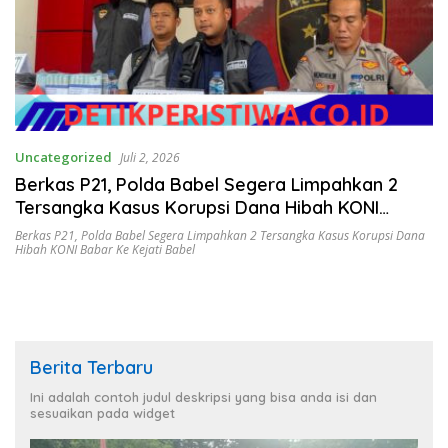
Uncategorized
Juli 2, 2026
Berkas P21, Polda Babel Segera Limpahkan 2
Tersangka Kasus Korupsi Dana Hibah KONI
Babar Ke Kejati Babel
Berkas P21
,
Polda Babel Segera Limpahkan 2 Tersangka Kasus Korupsi Dana
Hibah KONI Babar Ke Kejati Babel
Berita Terbaru
Ini adalah contoh judul deskripsi yang bisa anda isi dan
sesuaikan pada widget