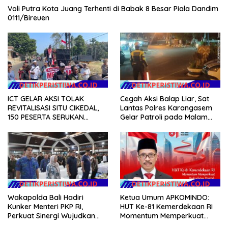
Voli Putra Kota Juang Terhenti di Babak 8 Besar Piala Dandim
0111/Bireuen
ICT GELAR AKSI TOLAK
Cegah Aksi Balap Liar, Sat
REVITALISASI SITU CIKEDAL,
Lantas Polres Karangasem
150 PESERTA SERUKAN
Gelar Patroli pada Malam
EVALUASI APBD Rp9,49 MILIAR
Minggu
Wakapolda Bali Hadiri
Ketua Umum APKOMINDO:
Kunker Menteri PKP RI,
HUT Ke-81 Kemerdekaan RI
Perkuat Sinergi Wujudkan
Momentum Memperkuat
Hunian Layak bagi
Kedaulatan Digital, Inovasi