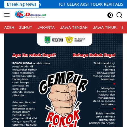
Langsung
euen
Breaking News
ICT GELAR AKSI TOLAK REVITALISASI SITU CIKEDAL,
ke
konten
ACEH
SUMUT
JAKARTA
JAWA TENGAH
JAWA TIMUR
BA