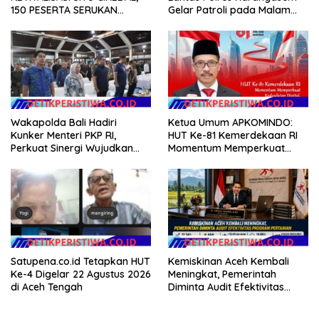
150 PESERTA SERUKAN
Gelar Patroli pada Malam
EVALUASI APBD Rp9,49 MILIAR
Minggu
Wakapolda Bali Hadiri
Ketua Umum APKOMINDO:
Kunker Menteri PKP RI,
HUT Ke-81 Kemerdekaan RI
Perkuat Sinergi Wujudkan
Momentum Memperkuat
Hunian Layak bagi
Kedaulatan Digital, Inovasi
Masyarakat
Teknologi, dan Kepastian
Hukum Menuju Indonesia
Emas 2045
Satupena.co.id Tetapkan HUT
Kemiskinan Aceh Kembali
Ke-4 Digelar 22 Agustus 2026
Meningkat, Pemerintah
di Aceh Tengah
Diminta Audit Efektivitas
Program Pertanian