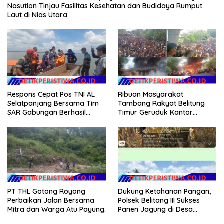
Nasution Tinjau Fasilitas Kesehatan dan Budidaya Rumput
Laut di Nias Utara
Respons Cepat Pos TNI AL
Ribuan Masyarakat
Selatpanjang Bersama Tim
Tambang Rakyat Belitung
SAR Gabungan Berhasil
Timur Geruduk Kantor
Temukan Korban Terakhir
PT.Timah Beltim Spontan
Kapal Karam di Perairan
Membakarnya
Mengkikip Kepulauan Meranti
PT THL Gotong Royong
Dukung Ketahanan Pangan,
Perbaikan Jalan Bersama
Polsek Belitang III Sukses
Mitra dan Warga Atu Payung.
Panen Jagung di Desa
Karang Jadi