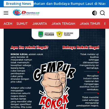
Langsung
esehatan dan Budidaya Rumput Laut di Nias Utara
Breaking News
Res
ke
konten
ACEH
SUMUT
JAKARTA
JAWA TENGAH
JAWA TIMUR
BA