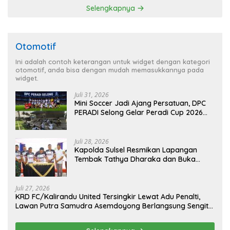
Selengkapnya
Otomotif
Ini adalah contoh keterangan untuk widget dengan kategori
otomotif, anda bisa dengan mudah memasukkannya pada
widget.
Juli 31, 2026
Mini Soccer Jadi Ajang Persatuan, DPC
PERADI Selong Gelar Peradi Cup 2026
Sambut Hari Kemerdekaan
Juli 28, 2026
Kapolda Sulsel Resmikan Lapangan
Tembak Tathya Dharaka dan Buka
Kejuaraan Menembak Bupati Sidrap Cup
II Tahun 2026
Juli 27, 2026
KRD FC/Kalirandu United Tersingkir Lewat Adu Penalti,
Lawan Putra Samudra Asemdoyong Berlangsung Sengit
namun Tetap Kondusif