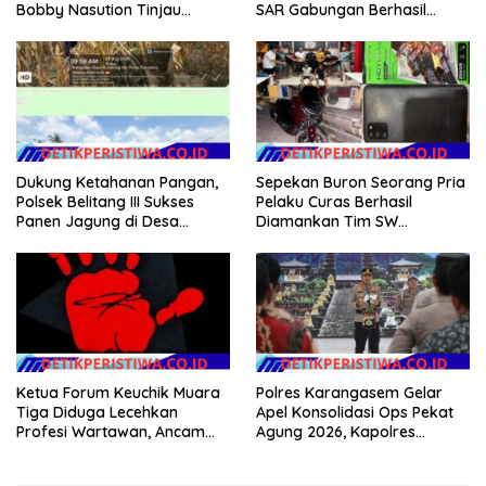
SAR Gabungan Berhasil
Bobby Nasution Tinjau
Temukan Korban Terakhir
Fasilitas Kesehatan dan
Kapal Karam di Perairan
Budidaya Rumput Laut di
Mengkikip Kepulauan Meranti
Nias Utara
Dukung Ketahanan Pangan,
Sepekan Buron Seorang Pria
Polsek Belitang III Sukses
Pelaku Curas Berhasil
Panen Jagung di Desa
Diamankan Tim SW
Karang Jadi
Satreskrim Polres OKU Timur
Ketua Forum Keuchik Muara
Polres Karangasem Gelar
Tiga Diduga Lecehkan
Apel Konsolidasi Ops Pekat
Profesi Wartawan, Ancam
Agung 2026, Kapolres
Kebebasan Pers
Berikan Apresiasi Capaian
Target Selama Operasi