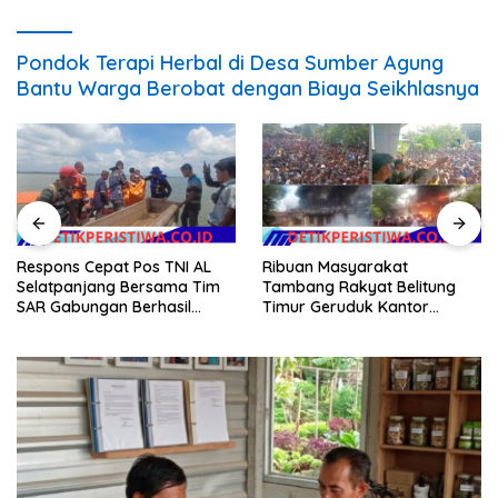
Pondok Terapi Herbal di Desa Sumber Agung
Bantu Warga Berobat dengan Biaya Seikhlasnya
Respons Cepat Pos TNI AL
Ribuan Masyarakat
Selatpanjang Bersama Tim
Tambang Rakyat Belitung
SAR Gabungan Berhasil
Timur Geruduk Kantor
Temukan Korban Terakhir
PT.Timah Beltim Spontan
Kapal Karam di Perairan
Membakarnya
Mengkikip Kepulauan Meranti