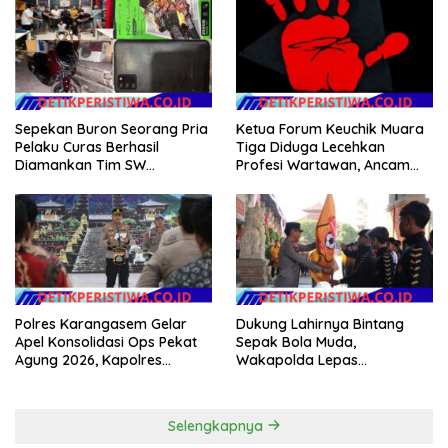
Sepekan Buron Seorang Pria
Ketua Forum Keuchik Muara
Pelaku Curas Berhasil
Tiga Diduga Lecehkan
Diamankan Tim SW
Profesi Wartawan, Ancam
Satreskrim Polres OKU Timur
Kebebasan Pers
Polres Karangasem Gelar
Dukung Lahirnya Bintang
Apel Konsolidasi Ops Pekat
Sepak Bola Muda,
Agung 2026, Kapolres
Wakapolda Lepas
Berikan Apresiasi Capaian
Bhayangkara Bali FC ke Piala
Target Selama Operasi
Soeratin 2026
Selengkapnya