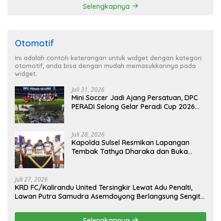
Selengkapnya
Otomotif
Ini adalah contoh keterangan untuk widget dengan kategori
otomotif, anda bisa dengan mudah memasukkannya pada
widget.
Juli 31, 2026
Mini Soccer Jadi Ajang Persatuan, DPC
PERADI Selong Gelar Peradi Cup 2026
Sambut Hari Kemerdekaan
Juli 28, 2026
Kapolda Sulsel Resmikan Lapangan
Tembak Tathya Dharaka dan Buka
Kejuaraan Menembak Bupati Sidrap Cup
II Tahun 2026
Juli 27, 2026
KRD FC/Kalirandu United Tersingkir Lewat Adu Penalti,
Lawan Putra Samudra Asemdoyong Berlangsung Sengit
namun Tetap Kondusif
Selengkapnya