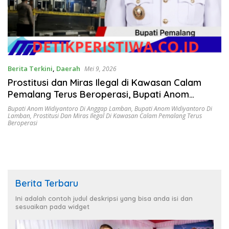
Berita Terkini
,
Daerah
Mei 9, 2026
Prostitusi dan Miras Ilegal di Kawasan Calam
Pemalang Terus Beroperasi, Bupati Anom
Widiyantoro Di anggap Lamban
Bupati Anom Widiyantoro Di Anggap Lamban
,
Bupati Anom Widiyantoro Di
Lamban
,
Prostitusi Dan Miras Ilegal Di Kawasan Calam Pemalang Terus
Beroperasi
Berita Terbaru
Ini adalah contoh judul deskripsi yang bisa anda isi dan
sesuaikan pada widget