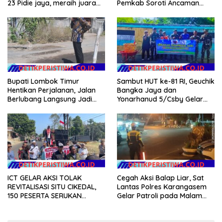
23 Pidie jaya, meraih juara
Pemkab Soroti Ancaman
tingkat propinsi dan nasional
Kekerasan hingga
Pernikahan Dini
Bupati Lombok Timur
Sambut HUT ke-81 RI, Geuchik
Hentikan Perjalanan, Jalan
Bangka Jaya dan
Berlubang Langsung Jadi
Yonarhanud 5/Csby Gelar
Perhatian
Gotong Royong dalam
Gerakan Indonesia Asri
ICT GELAR AKSI TOLAK
Cegah Aksi Balap Liar, Sat
REVITALISASI SITU CIKEDAL,
Lantas Polres Karangasem
150 PESERTA SERUKAN
Gelar Patroli pada Malam
EVALUASI APBD Rp9,49 MILIAR
Minggu