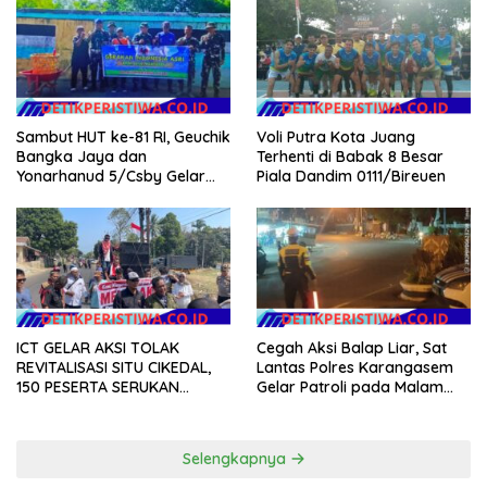
Kantor Operasional PT.Timah
Kecamatan Gantung.
Sambut HUT ke-81 RI, Geuchik
Voli Putra Kota Juang
Bangka Jaya dan
Terhenti di Babak 8 Besar
Yonarhanud 5/Csby Gelar
Piala Dandim 0111/Bireuen
Gotong Royong dalam
Gerakan Indonesia Asri
ICT GELAR AKSI TOLAK
Cegah Aksi Balap Liar, Sat
REVITALISASI SITU CIKEDAL,
Lantas Polres Karangasem
150 PESERTA SERUKAN
Gelar Patroli pada Malam
EVALUASI APBD Rp9,49 MILIAR
Minggu
Selengkapnya