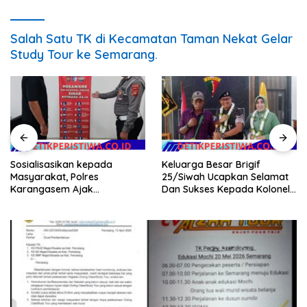
Salah Satu TK di Kecamatan Taman Nekat Gelar
Study Tour ke Semarang.
Sosialisasikan kepada
Keluarga Besar Brigif
Masyarakat, Polres
25/Siwah Ucapkan Selamat
Karangasem Ajak
Dan Sukses Kepada Kolonel
Masyarakat Manfaatkan
Inf Dr. Dimar Bahtera, S.Sos.,
Layanan SIM Online SINAR
M.AP