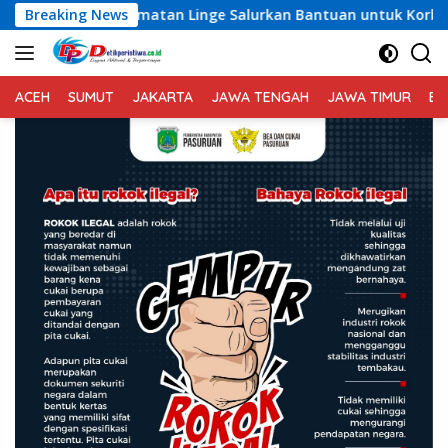
Langsung
amatan Linge Salurkan Bantuan untuk Korban Kebakaran di Ja
Breaking News
ke
konten
ACEH
SUMUT
JAKARTA
JAWA TENGAH
JAWA TIMUR
BA