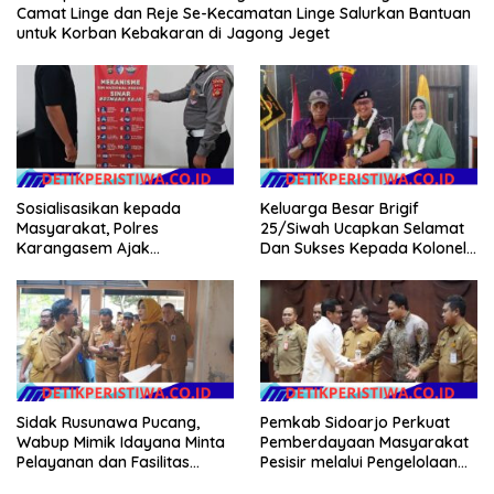
Camat Linge dan Reje Se-Kecamatan Linge Salurkan Bantuan
untuk Korban Kebakaran di Jagong Jeget
Sosialisasikan kepada
Keluarga Besar Brigif
Masyarakat, Polres
25/Siwah Ucapkan Selamat
Karangasem Ajak
Dan Sukses Kepada Kolonel
Masyarakat Manfaatkan
Inf Dr. Dimar Bahtera, S.Sos.,
Layanan SIM Online SINAR
M.AP
Sidak Rusunawa Pucang,
Pemkab Sidoarjo Perkuat
Wabup Mimik Idayana Minta
Pemberdayaan Masyarakat
Pelayanan dan Fasilitas
Pesisir melalui Pengelolaan
Penghuni Ditingkatkan
Mangrove Berkelanjutan