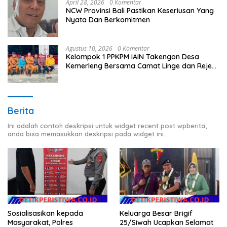
April 28, 2026
0 Komentar
NCW Provinsi Bali Pastikan Keseriusan Yang
Nyata Dan Berkomitmen
Agustus 10, 2026
0 Komentar
Kelompok 1 PPKPM IAIN Takengon Desa
Kemerleng Bersama Camat Linge dan Reje
Se-Kecamatan Linge Salurkan Bantuan untuk
Korban Kebakaran di Jagong Jeget
Berita
Ini adalah contoh deskripsi untuk widget recent post wpberita,
anda bisa memasukkan deskripsi pada widget ini.
Sosialisasikan kepada
Keluarga Besar Brigif
Masyarakat, Polres
25/Siwah Ucapkan Selamat