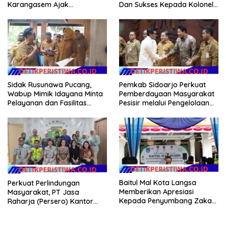
Karangasem Ajak
Dan Sukses Kepada Kolonel
Masyarakat Manfaatkan
Inf Dr. Dimar Bahtera, S.Sos.,
Layanan SIM Online SINAR
M.AP
Sidak Rusunawa Pucang,
Pemkab Sidoarjo Perkuat
Wabup Mimik Idayana Minta
Pemberdayaan Masyarakat
Pelayanan dan Fasilitas
Pesisir melalui Pengelolaan
Penghuni Ditingkatkan
Mangrove Berkelanjutan
Baitul Mal Kota Langsa
Perkuat Perlindungan
Memberikan Apresiasi
Masyarakat, PT Jasa
Kepada Penyumbang Zakat
Raharja (Persero) Kantor
Melalui Gelaran Baitul Mal
Wilayah Utama DKI Jakarta
Award 2026
Sinergi Lintas Instansi