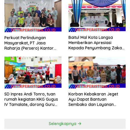
Baitul Mal Kota Langsa
Perkuat Perlindungan
Memberikan Apresiasi
Masyarakat, PT Jasa
Kepada Penyumbang Zakat
Raharja (Persero) Kantor
Melalui Gelaran Baitul Mal
Wilayah Utama DKI Jakarta
Award 2026
Sinergi Lintas Instansi
SD Inpres Andi Tonro, tuan
Korban Kebakaran Jeget
rumah kegiatan KKG Gugus
Ayu Dapat Bantuan
IV Tamalate, dorong Guru
Sembako dan Layanan
Tingkatkan Kompetensi
Kesehatan dari Polres Aceh
Tengah
Selengkapnya