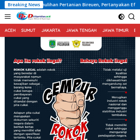
Langsung
mulihan Pertanian Bireuen, Pertanyakan Efektivitas Kinerja D
Breaking News
ke
konten
ACEH
SUMUT
JAKARTA
JAWA TENGAH
JAWA TIMUR
BA