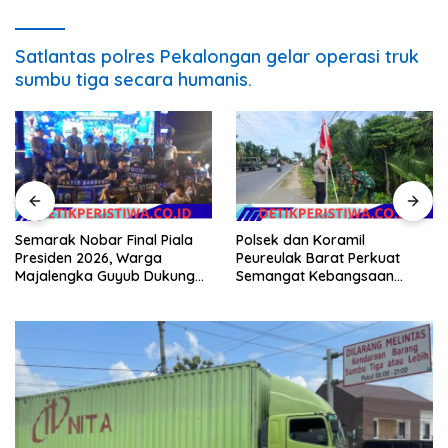
Satlantas polres Pekalongan gelar operasi truk
sumbu tiga secara humanis.
Semarak Nobar Final Piala
Polsek dan Koramil
Presiden 2026, Warga
Peureulak Barat Perkuat
Majalengka Guyub Dukung
Semangat Kebangsaan
Persib di Saung Nganteur
Lewat Pemasangan Bendera
Kahayang
Merah Putih