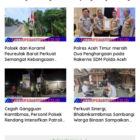
Persib di Saung Nganteur
Pemulihan Pertanian Bireuen,
Kahayang
Pertanyakan Efektivitas
Kinerja Dinas Pertanian
Polsek dan Koramil
Polres Aceh Timur meraih
Peureulak Barat Perkuat
Dua Penghargaan pada
Semangat Kebangsaan
Rakernis SDM Polda Aceh
Lewat Pemasangan Bendera
Merah Putih
Cegah Gangguan
Perkuat Sinergi,
Kamtibmas, Personil Polsek
Bhabinkamtibmas Sambangi
Rendang Intensifkan Patroli
Warga Binaan Sampaikan
di Wilayah Kec. Rendang
Pesan Kamtibmas