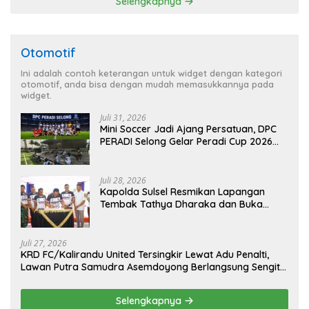
Selengkapnya
Otomotif
Ini adalah contoh keterangan untuk widget dengan kategori
otomotif, anda bisa dengan mudah memasukkannya pada
widget.
Juli 31, 2026
Mini Soccer Jadi Ajang Persatuan, DPC
PERADI Selong Gelar Peradi Cup 2026
Sambut Hari Kemerdekaan
Juli 28, 2026
Kapolda Sulsel Resmikan Lapangan
Tembak Tathya Dharaka dan Buka
Kejuaraan Menembak Bupati Sidrap Cup
II Tahun 2026
Juli 27, 2026
KRD FC/Kalirandu United Tersingkir Lewat Adu Penalti,
Lawan Putra Samudra Asemdoyong Berlangsung Sengit
namun Tetap Kondusif
Selengkapnya