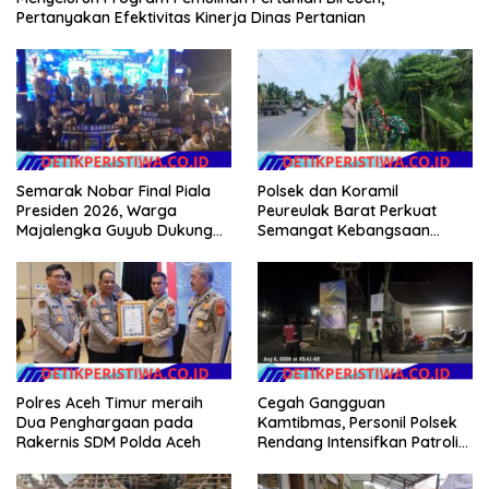
Pertanyakan Efektivitas Kinerja Dinas Pertanian
Semarak Nobar Final Piala
Polsek dan Koramil
Presiden 2026, Warga
Peureulak Barat Perkuat
Majalengka Guyub Dukung
Semangat Kebangsaan
Persib di Saung Nganteur
Lewat Pemasangan Bendera
Kahayang
Merah Putih
Polres Aceh Timur meraih
Cegah Gangguan
Dua Penghargaan pada
Kamtibmas, Personil Polsek
Rakernis SDM Polda Aceh
Rendang Intensifkan Patroli
di Wilayah Kec. Rendang