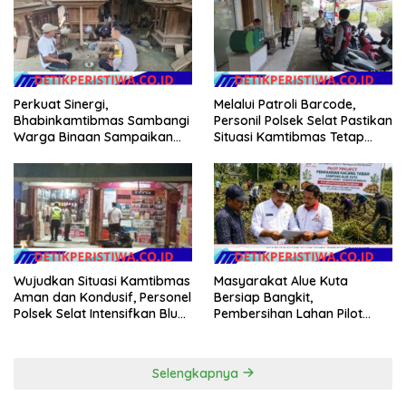
Perkuat Sinergi,
Melalui Patroli Barcode,
Bhabinkamtibmas Sambangi
Personil Polsek Selat Pastikan
Warga Binaan Sampaikan
Situasi Kamtibmas Tetap
Pesan Kamtibmas
Aman dan Kondusif
Wujudkan Situasi Kamtibmas
Masyarakat Alue Kuta
Aman dan Kondusif, Personel
Bersiap Bangkit,
Polsek Selat Intensifkan Blue
Pembersihan Lahan Pilot
Light Patrol di Wilayah Desa
Project Penanaman Kacang
Duda
Tanah Dimulai Sabtu
Selengkapnya