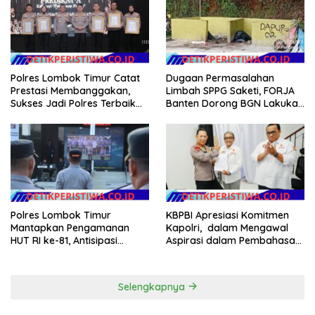
Hilang 3 Bulan Bawa
Anggaran Pembangunan
Polres Lombok Timur Catat
Dugaan Permasalahan
Prestasi Membanggakan,
Limbah SPPG Saketi, FORJA
Sukses Jadi Polres Terbaik
Banten Dorong BGN Lakukan
dalam Pelayanan Publik di
Audit dan Evaluasi Korcam
NTB
Polres Lombok Timur
KBPBI Apresiasi Komitmen
Mantapkan Pengamanan
Kapolri, dalam Mengawal
HUT RI ke-81, Antisipasi
Aspirasi dalam Pembahasan
Kerawanan hingga Sambut
RUU Ketenagakerjaan
Agenda Kapolri
Selengkapnya