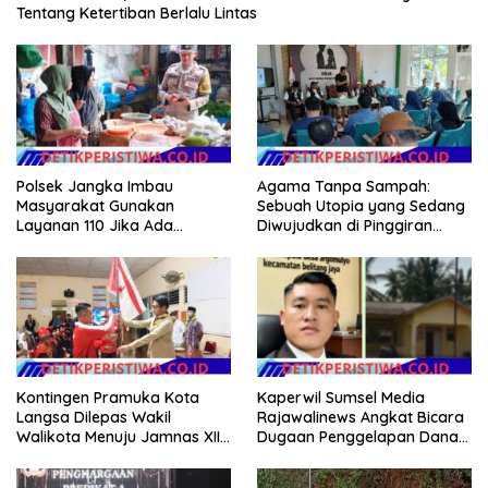
Tentang Ketertiban Berlalu Lintas
Polsek Jangka Imbau
Agama Tanpa Sampah:
Masyarakat Gunakan
Sebuah Utopia yang Sedang
Layanan 110 Jika Ada
Diwujudkan di Pinggiran
Gangguan Keamanan
Semarang
Kontingen Pramuka Kota
Kaperwil Sumsel Media
Langsa Dilepas Wakil
Rajawalinews Angkat Bicara
Walikota Menuju Jamnas XII
Dugaan Penggelapan Dana
2026
Desa Rp 84 Juta, Kades
Argomulyo Belitang Jaya