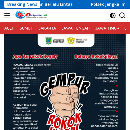
Langsung
ertiban Berlalu Lintas
Breaking News
Polsek Jangka Imbau Masyarak
ke
konten
ACEH
SUMUT
JAKARTA
JAWA TENGAH
JAWA TIMUR
BA