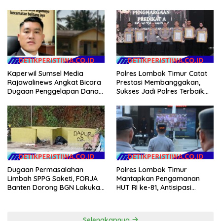
Semarang
2026
Kaperwil Sumsel Media
Polres Lombok Timur Catat
Rajawalinews Angkat Bicara
Prestasi Membanggakan,
Dugaan Penggelapan Dana
Sukses Jadi Polres Terbaik
Desa Rp 84 Juta, Kades
dalam Pelayanan Publik di
Argomulyo Belitang Jaya
NTB
Hilang 3 Bulan Bawa
Anggaran Pembangunan
Dugaan Permasalahan
Polres Lombok Timur
Limbah SPPG Saketi, FORJA
Mantapkan Pengamanan
Banten Dorong BGN Lakukan
HUT RI ke-81, Antisipasi
Audit dan Evaluasi Korcam
Kerawanan hingga Sambut
Agenda Kapolri
Selengkapnya