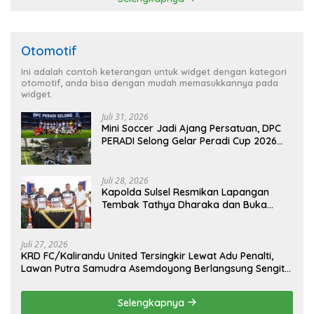
Otomotif
Ini adalah contoh keterangan untuk widget dengan kategori
otomotif, anda bisa dengan mudah memasukkannya pada
widget.
Juli 31, 2026
Mini Soccer Jadi Ajang Persatuan, DPC
PERADI Selong Gelar Peradi Cup 2026
Sambut Hari Kemerdekaan
Juli 28, 2026
Kapolda Sulsel Resmikan Lapangan
Tembak Tathya Dharaka dan Buka
Kejuaraan Menembak Bupati Sidrap Cup
II Tahun 2026
Juli 27, 2026
KRD FC/Kalirandu United Tersingkir Lewat Adu Penalti,
Lawan Putra Samudra Asemdoyong Berlangsung Sengit
namun Tetap Kondusif
Selengkapnya