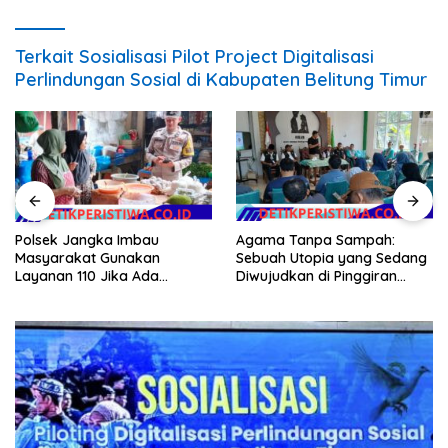
Terkait Sosialisasi Pilot Project Digitalisasi
Perlindungan Sosial di Kabupaten Belitung Timur
Polsek Jangka Imbau
Agama Tanpa Sampah:
Masyarakat Gunakan
Sebuah Utopia yang Sedang
Layanan 110 Jika Ada
Diwujudkan di Pinggiran
Gangguan Keamanan
Semarang