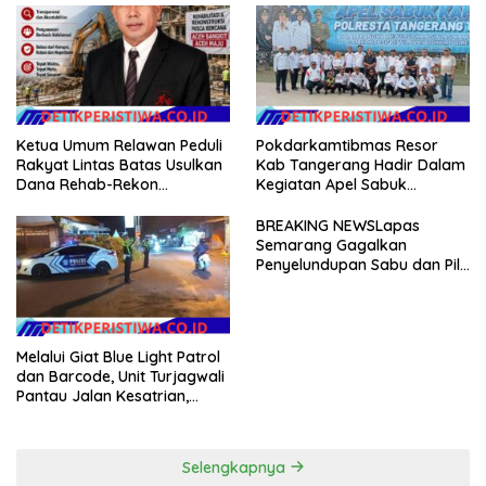
Duda
Tanah Dimulai Sabtu
Ketua Umum Relawan Peduli
Pokdarkamtibmas Resor
Rakyat Lintas Batas Usulkan
Kab Tangerang Hadir Dalam
Dana Rehab-Rekon
Kegiatan Apel Sabuk
Pascabencana di Aceh
Kamtibmas Polresta
Dikelola Langsung
Tangerang Tahun 2026
BREAKING NEWSLapas
Pemerintah Pusat
Semarang Gagalkan
Penyelundupan Sabu dan Pil
Koplo Lewat Modus Lempar
Paket, DPD GERAM Jateng
Beri Dukungan Penuh
Melalui Giat Blue Light Patrol
dan Barcode, Unit Turjagwali
Pantau Jalan Kesatrian,
Diponogoro dan Kartini
Selengkapnya