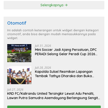
Pemerintah Pusat
Selengkapnya
Otomotif
Ini adalah contoh keterangan untuk widget dengan kategori
otomotif, anda bisa dengan mudah memasukkannya pada
widget.
Juli 31, 2026
Mini Soccer Jadi Ajang Persatuan, DPC
PERADI Selong Gelar Peradi Cup 2026
Sambut Hari Kemerdekaan
Juli 28, 2026
Kapolda Sulsel Resmikan Lapangan
Tembak Tathya Dharaka dan Buka
Kejuaraan Menembak Bupati Sidrap Cup
II Tahun 2026
Juli 27, 2026
KRD FC/Kalirandu United Tersingkir Lewat Adu Penalti,
Lawan Putra Samudra Asemdoyong Berlangsung Sengit
namun Tetap Kondusif