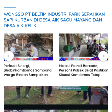
WONGSO PT BELTIM INDUSTRI PARK SERAHKAN
SAPI KURBAN DI DESA AIK SAGU MAYANG DAN
DESA AIK KELIK
Perkuat Sinergi,
Melalui Patroli Barcode,
Bhabinkamtibmas Sambangi
Personil Polsek Selat Pastikan
Warga Binaan Sampaikan
Situasi Kamtibmas Tetap
Pesan Kamtibmas
Aman dan Kondusif