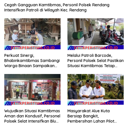
Cegah Gangguan Kamtibmas, Personil Polsek Rendang
Intensifkan Patroli di Wilayah Kec. Rendang
Perkuat Sinergi,
Melalui Patroli Barcode,
Bhabinkamtibmas Sambangi
Personil Polsek Selat Pastikan
Warga Binaan Sampaikan
Situasi Kamtibmas Tetap
Pesan Kamtibmas
Aman dan Kondusif
Wujudkan Situasi Kamtibmas
Masyarakat Alue Kuta
Aman dan Kondusif, Personel
Bersiap Bangkit,
Polsek Selat Intensifkan Blue
Pembersihan Lahan Pilot
Light Patrol di Wilayah Desa
Project Penanaman Kacang