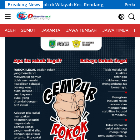
Langsung
atroli di Wilayah Kec. Rendang
Breaking News
Perkuat Sinergi, Bh
ke
konten
ACEH
SUMUT
JAKARTA
JAWA TENGAH
JAWA TIMUR
BA