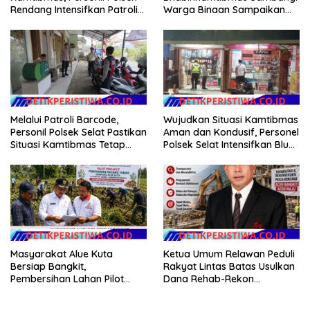
Warga Binaan Sampaikan
Rendang Intensifkan Patroli
Pesan Kamtibmas
di Wilayah Kec. Rendang
Melalui Patroli Barcode,
Wujudkan Situasi Kamtibmas
Personil Polsek Selat Pastikan
Aman dan Kondusif, Personel
Situasi Kamtibmas Tetap
Polsek Selat Intensifkan Blue
Aman dan Kondusif
Light Patrol di Wilayah Desa
Duda
Masyarakat Alue Kuta
Ketua Umum Relawan Peduli
Bersiap Bangkit,
Rakyat Lintas Batas Usulkan
Pembersihan Lahan Pilot
Dana Rehab-Rekon
Project Penanaman Kacang
Pascabencana di Aceh
Tanah Dimulai Sabtu
Dikelola Langsung