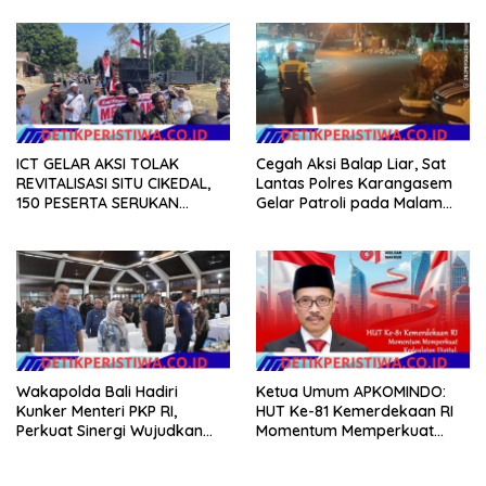
Gerakan Indonesia Asri
ICT GELAR AKSI TOLAK
Cegah Aksi Balap Liar, Sat
REVITALISASI SITU CIKEDAL,
Lantas Polres Karangasem
150 PESERTA SERUKAN
Gelar Patroli pada Malam
EVALUASI APBD Rp9,49 MILIAR
Minggu
Wakapolda Bali Hadiri
Ketua Umum APKOMINDO:
Kunker Menteri PKP RI,
HUT Ke-81 Kemerdekaan RI
Perkuat Sinergi Wujudkan
Momentum Memperkuat
Hunian Layak bagi
Kedaulatan Digital, Inovasi
Masyarakat
Teknologi, dan Kepastian