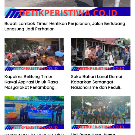
Bupati Lombok Timur Hentikan Perjalanan, Jalan Berlubang
Langsung Jadi Perhatian
Kapolres Belitung Timur
Saka Bahari Lanal Dumai
Kawal Aspirasi Unjuk Rasa
Kobarkan Semangat
Masyarakat Penambang
Nasionalisme dan Peduli
Timah di lokasi Halaman
Pesisir di Kampung Nelayan
Kantor Operasional PT.Timah
Kecamatan Gantung.