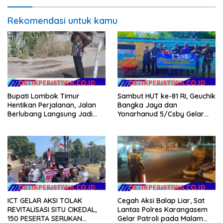
Hukum Menuju Indonesia
Emas 2045
Rekomendasi untuk kamu
Bupati Lombok Timur
Sambut HUT ke-81 RI, Geuchik
Hentikan Perjalanan, Jalan
Bangka Jaya dan
Berlubang Langsung Jadi
Yonarhanud 5/Csby Gelar
Perhatian
Gotong Royong dalam
Gerakan Indonesia Asri
ICT GELAR AKSI TOLAK
Cegah Aksi Balap Liar, Sat
REVITALISASI SITU CIKEDAL,
Lantas Polres Karangasem
150 PESERTA SERUKAN
Gelar Patroli pada Malam