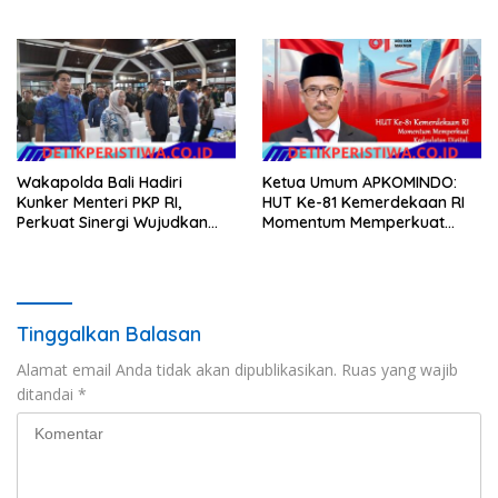
EVALUASI APBD Rp9,49 MILIAR
Minggu
Wakapolda Bali Hadiri
Ketua Umum APKOMINDO:
Kunker Menteri PKP RI,
HUT Ke-81 Kemerdekaan RI
Perkuat Sinergi Wujudkan
Momentum Memperkuat
Hunian Layak bagi
Kedaulatan Digital, Inovasi
Masyarakat
Teknologi, dan Kepastian
Hukum Menuju Indonesia
Emas 2045
Tinggalkan Balasan
Alamat email Anda tidak akan dipublikasikan.
Ruas yang wajib
ditandai
*