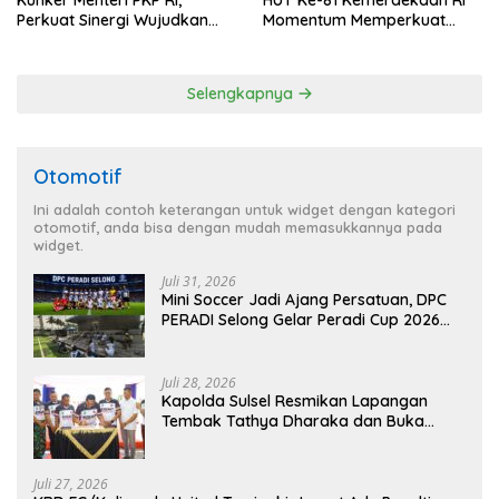
Perkuat Sinergi Wujudkan
Momentum Memperkuat
Hunian Layak bagi
Kedaulatan Digital, Inovasi
Masyarakat
Teknologi, dan Kepastian
Hukum Menuju Indonesia
Selengkapnya
Emas 2045
Otomotif
Ini adalah contoh keterangan untuk widget dengan kategori
otomotif, anda bisa dengan mudah memasukkannya pada
widget.
Juli 31, 2026
Mini Soccer Jadi Ajang Persatuan, DPC
PERADI Selong Gelar Peradi Cup 2026
Sambut Hari Kemerdekaan
Juli 28, 2026
Kapolda Sulsel Resmikan Lapangan
Tembak Tathya Dharaka dan Buka
Kejuaraan Menembak Bupati Sidrap Cup
II Tahun 2026
Juli 27, 2026