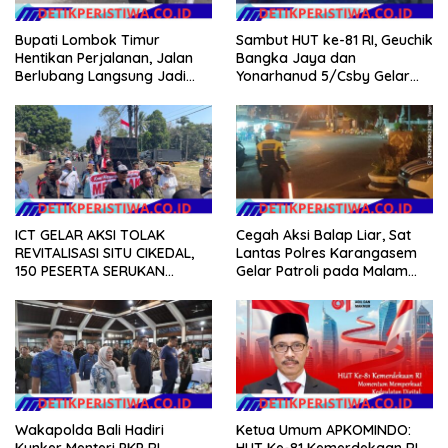
Bupati Lombok Timur
Sambut HUT ke-81 RI, Geuchik
Hentikan Perjalanan, Jalan
Bangka Jaya dan
Berlubang Langsung Jadi
Yonarhanud 5/Csby Gelar
Perhatian
Gotong Royong dalam
Gerakan Indonesia Asri
ICT GELAR AKSI TOLAK
Cegah Aksi Balap Liar, Sat
REVITALISASI SITU CIKEDAL,
Lantas Polres Karangasem
150 PESERTA SERUKAN
Gelar Patroli pada Malam
EVALUASI APBD Rp9,49 MILIAR
Minggu
Wakapolda Bali Hadiri
Ketua Umum APKOMINDO:
Kunker Menteri PKP RI,
HUT Ke-81 Kemerdekaan RI