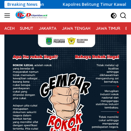
Langsung
Breaking News
Kapolres Belitung Timur Kawal Aspirasi Unjuk Rasa Ma
ke
konten
ACEH
SUMUT
JAKARTA
JAWA TENGAH
JAWA TIMUR
BA