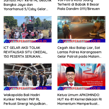
Voli Putra Kota Juang
Sambut HUT ke-81 RI, Geuchik
Terhenti di Babak 8 Besar
Bangka Jaya dan
Piala Dandim 0111/Bireuen
Yonarhanud 5/Csby Gelar
Gotong Royong dalam
Gerakan Indonesia Asri
ICT GELAR AKSI TOLAK
Cegah Aksi Balap Liar, Sat
REVITALISASI SITU CIKEDAL,
Lantas Polres Karangasem
150 PESERTA SERUKAN
Gelar Patroli pada Malam
EVALUASI APBD Rp9,49 MILIAR
Minggu
Wakapolda Bali Hadiri
Ketua Umum APKOMINDO:
Kunker Menteri PKP RI,
HUT Ke-81 Kemerdekaan RI
Perkuat Sinergi Wujudkan
Momentum Memperkuat
Hunian Layak bagi
Kedaulatan Digital, Inovasi