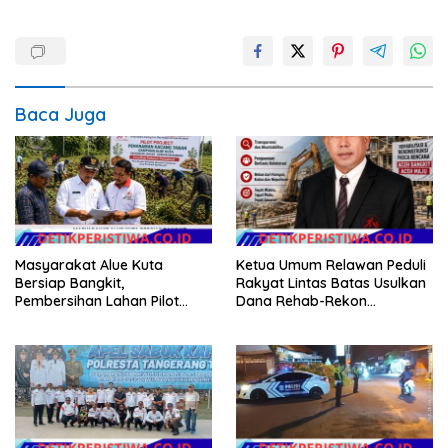
Baca Juga
Masyarakat Alue Kuta
Ketua Umum Relawan Peduli
Bersiap Bangkit,
Rakyat Lintas Batas Usulkan
Pembersihan Lahan Pilot
Dana Rehab-Rekon
Project Penanaman Kacang
Pascabencana di Aceh
Tanah Dimulai Sabtu
Dikelola Langsung
Pemerintah Pusat