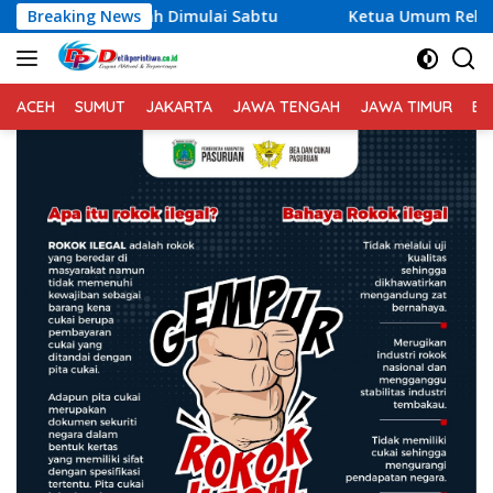
Langsung
ulai Sabtu
Breaking News
Ketua Umum Relawan Peduli Rakyat Lintas 
ke
konten
ACEH
SUMUT
JAKARTA
JAWA TENGAH
JAWA TIMUR
BA