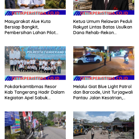
Masyarakat Alue Kuta
Ketua Umum Relawan Peduli
Bersiap Bangkit,
Rakyat Lintas Batas Usulkan
Pembersihan Lahan Pilot
Dana Rehab-Rekon
Project Penanaman Kacang
Pascabencana di Aceh
Tanah Dimulai Sabtu
Dikelola Langsung
Pemerintah Pusat
Pokdarkamtibmas Resor
Melalui Giat Blue Light Patrol
Kab Tangerang Hadir Dalam
dan Barcode, Unit Turjagwali
Kegiatan Apel Sabuk
Pantau Jalan Kesatrian,
Kamtibmas Polresta
Diponogoro dan Kartini
Tangerang Tahun 2026