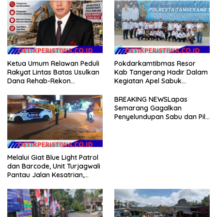
Ketua Umum Relawan Peduli
Pokdarkamtibmas Resor
Rakyat Lintas Batas Usulkan
Kab Tangerang Hadir Dalam
Dana Rehab-Rekon
Kegiatan Apel Sabuk
Pascabencana di Aceh
Kamtibmas Polresta
Dikelola Langsung
Tangerang Tahun 2026
BREAKING NEWSLapas
Pemerintah Pusat
Semarang Gagalkan
Penyelundupan Sabu dan Pil
Koplo Lewat Modus Lempar
Paket, DPD GERAM Jateng
Beri Dukungan Penuh
Melalui Giat Blue Light Patrol
dan Barcode, Unit Turjagwali
Pantau Jalan Kesatrian,
Diponogoro dan Kartini