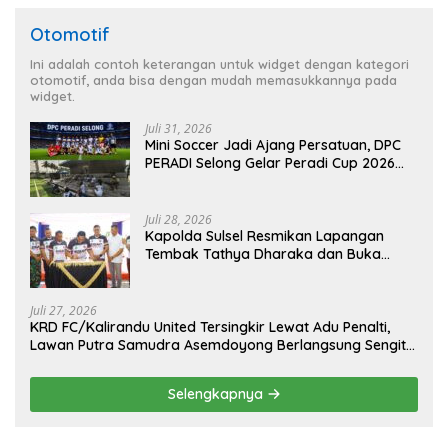
Otomotif
Ini adalah contoh keterangan untuk widget dengan kategori
otomotif, anda bisa dengan mudah memasukkannya pada
widget.
Juli 31, 2026
Mini Soccer Jadi Ajang Persatuan, DPC
PERADI Selong Gelar Peradi Cup 2026
Sambut Hari Kemerdekaan
Juli 28, 2026
Kapolda Sulsel Resmikan Lapangan
Tembak Tathya Dharaka dan Buka
Kejuaraan Menembak Bupati Sidrap Cup
II Tahun 2026
Juli 27, 2026
KRD FC/Kalirandu United Tersingkir Lewat Adu Penalti,
Lawan Putra Samudra Asemdoyong Berlangsung Sengit
namun Tetap Kondusif
Selengkapnya