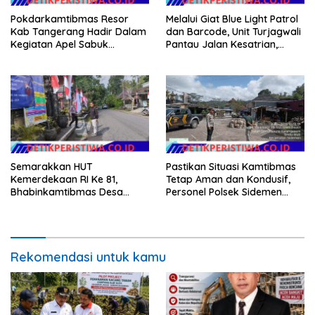
Pokdarkamtibmas Resor
Melalui Giat Blue Light Patrol
Kab Tangerang Hadir Dalam
dan Barcode, Unit Turjagwali
Kegiatan Apel Sabuk
Pantau Jalan Kesatrian,
Kamtibmas Polresta
Diponogoro dan Kartini
Tangerang Tahun 2026
Semarakkan HUT
Pastikan Situasi Kamtibmas
Kemerdekaan RI Ke 81,
Tetap Aman dan Kondusif,
Bhabinkamtibmas Desa
Personel Polsek Sidemen
Sangkan Gunung Ajak
Gelar Patroli Dialogis
Warganya Kibarkan Bendera
Merah Putih
Rekomendasi untuk kamu