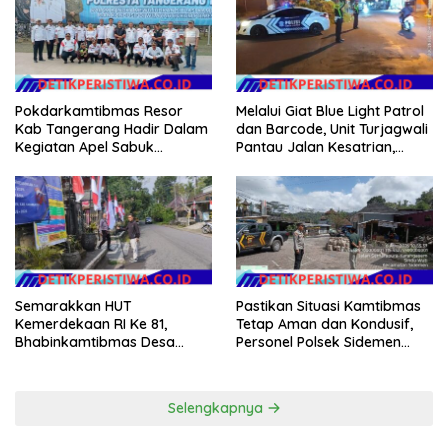
Pemerintah Pusat
Pokdarkamtibmas Resor
Melalui Giat Blue Light Patrol
Kab Tangerang Hadir Dalam
dan Barcode, Unit Turjagwali
Kegiatan Apel Sabuk
Pantau Jalan Kesatrian,
Kamtibmas Polresta
Diponogoro dan Kartini
Tangerang Tahun 2026
Semarakkan HUT
Pastikan Situasi Kamtibmas
Kemerdekaan RI Ke 81,
Tetap Aman dan Kondusif,
Bhabinkamtibmas Desa
Personel Polsek Sidemen
Sangkan Gunung Ajak
Gelar Patroli Dialogis
Warganya Kibarkan Bendera
Merah Putih
Selengkapnya