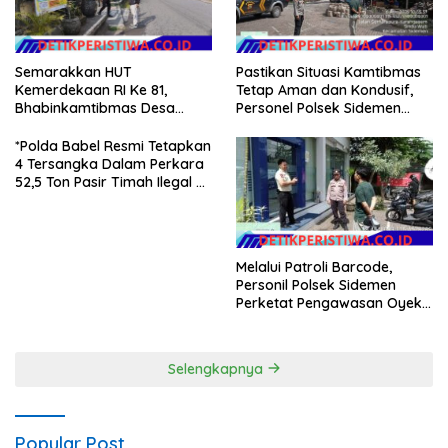
Semarakkan HUT
Pastikan Situasi Kamtibmas
Kemerdekaan RI Ke 81,
Tetap Aman dan Kondusif,
Bhabinkamtibmas Desa
Personel Polsek Sidemen
Sangkan Gunung Ajak
Gelar Patroli Dialogis
Warganya Kibarkan Bendera
*Polda Babel Resmi Tetapkan
Merah Putih
4 Tersangka Dalam Perkara
52,5 Ton Pasir Timah Ilegal Di
Belitung*
Melalui Patroli Barcode,
Personil Polsek Sidemen
Perketat Pengawasan Oyek
Vital dan Pusat Keramaian
Selengkapnya
Popular Post