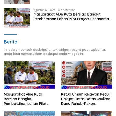
Agustus 6, 2026
0 Komentar
Masyarakat Alue Kuta Bersiap Bangkit,
Pembersihan Lahan Pilot Project Penanaman
Kacang Tanah Dimulai Sabtu
Berita
Ini adalah contoh deskripsi untuk widget recent post wpberita,
anda bisa memasukkan deskripsi pada widget ini.
Masyarakat Alue Kuta
Ketua Umum Relawan Peduli
Bersiap Bangkit,
Rakyat Lintas Batas Usulkan
Pembersihan Lahan Pilot
Dana Rehab-Rekon
Project Penanaman Kacang
Pascabencana di Aceh
Tanah Dimulai Sabtu
Dikelola Langsung