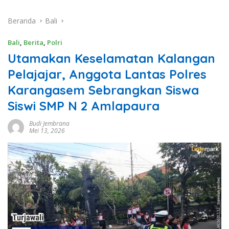
Beranda
Bali
Bali
,
Berita
,
Polri
Utamakan Keselamatan Kalangan
Pelajajar, Anggota Lantas Polres
Karangasem Sebrangkan Siswa
Siswi SMP N 2 Amlapaura
Budi Jembrana
Mei 13, 2026