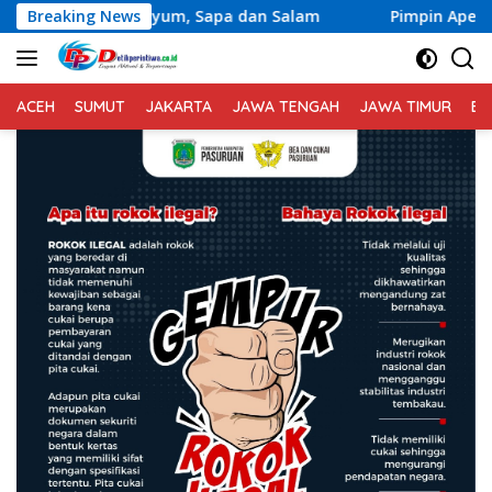
Langsung
, Sapa dan Salam
Breaking News
Pimpin Apel Pagi, Wakapolda Bali Te
ke
konten
ACEH
SUMUT
JAKARTA
JAWA TENGAH
JAWA TIMUR
BA