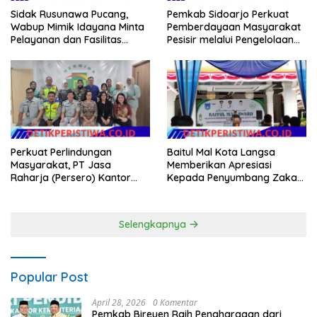
Sidak Rusunawa Pucang,
Pemkab Sidoarjo Perkuat
Wabup Mimik Idayana Minta
Pemberdayaan Masyarakat
Pelayanan dan Fasilitas
Pesisir melalui Pengelolaan
Penghuni Ditingkatkan
Mangrove Berkelanjutan
Perkuat Perlindungan
Baitul Mal Kota Langsa
Masyarakat, PT Jasa
Memberikan Apresiasi
Raharja (Persero) Kantor
Kepada Penyumbang Zakat
Wilayah Utama DKI Jakarta
Melalui Gelaran Baitul Mal
Sinergi Lintas Instansi
Award 2026
Selengkapnya
Popular Post
April 28, 2026
0 Komentar
Pemkab Bireuen Raih Penghargaan dari