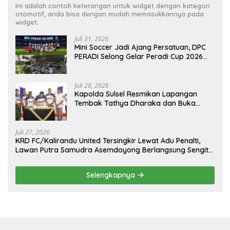
Ini adalah contoh keterangan untuk widget dengan kategori
otomotif, anda bisa dengan mudah memasukkannya pada
widget.
Juli 31, 2026
Mini Soccer Jadi Ajang Persatuan, DPC
PERADI Selong Gelar Peradi Cup 2026
Sambut Hari Kemerdekaan
Juli 28, 2026
Kapolda Sulsel Resmikan Lapangan
Tembak Tathya Dharaka dan Buka
Kejuaraan Menembak Bupati Sidrap Cup
II Tahun 2026
Juli 27, 2026
KRD FC/Kalirandu United Tersingkir Lewat Adu Penalti,
Lawan Putra Samudra Asemdoyong Berlangsung Sengit
namun Tetap Kondusif
Selengkapnya