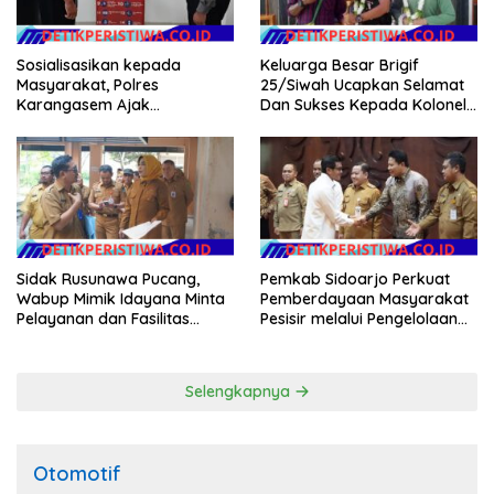
Sosialisasikan kepada
Keluarga Besar Brigif
Masyarakat, Polres
25/Siwah Ucapkan Selamat
Karangasem Ajak
Dan Sukses Kepada Kolonel
Masyarakat Manfaatkan
Inf Dr. Dimar Bahtera, S.Sos.,
Layanan SIM Online SINAR
M.AP
Sidak Rusunawa Pucang,
Pemkab Sidoarjo Perkuat
Wabup Mimik Idayana Minta
Pemberdayaan Masyarakat
Pelayanan dan Fasilitas
Pesisir melalui Pengelolaan
Penghuni Ditingkatkan
Mangrove Berkelanjutan
Selengkapnya
Otomotif