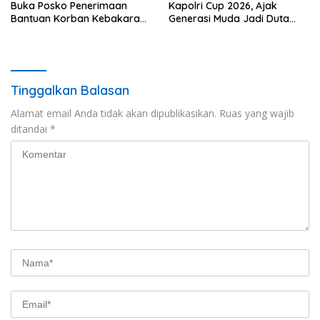
Buka Posko Penerimaan
Kapolri Cup 2026, Ajak
Bantuan Korban Kebakaran
Generasi Muda Jadi Duta
di Jagong Jeget
Kamtibmas dan Aktif
Laporkan Gangguan ke 110
Tinggalkan Balasan
Alamat email Anda tidak akan dipublikasikan.
Ruas yang wajib
ditandai
*