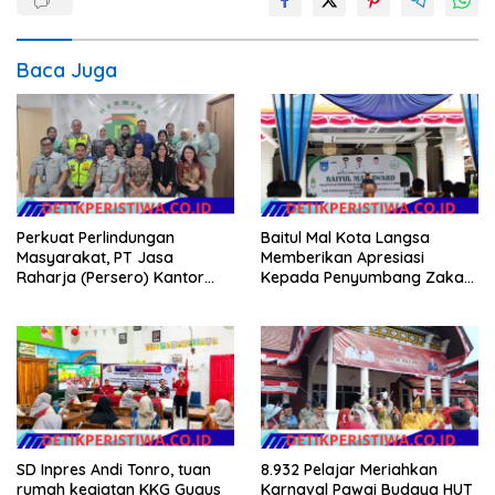
Baca Juga
Perkuat Perlindungan
Baitul Mal Kota Langsa
Masyarakat, PT Jasa
Memberikan Apresiasi
Raharja (Persero) Kantor
Kepada Penyumbang Zakat
Wilayah Utama DKI Jakarta
Melalui Gelaran Baitul Mal
Sinergi Lintas Instansi
Award 2026
SD Inpres Andi Tonro, tuan
8.932 Pelajar Meriahkan
rumah kegiatan KKG Gugus
Karnaval Pawai Budaya HUT