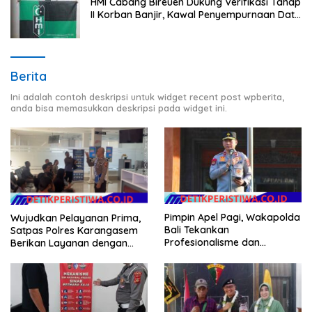
HMI Cabang Bireuen Dukung Verifikasi Tahap
II Korban Banjir, Kawal Penyempurnaan Data
Berdasarkan BPBD
Berita
Ini adalah contoh deskripsi untuk widget recent post wpberita,
anda bisa memasukkan deskripsi pada widget ini.
Pimpin Apel Pagi, Wakapolda
Wujudkan Pelayanan Prima,
Bali Tekankan
Satpas Polres Karangasem
Profesionalisme dan
Berikan Layanan dengan
Kesiapsiagaan Personel
Santun, Senyum, Sapa dan
Salam