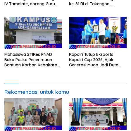
IV Tamalate, dorong Guru
ke-81 RI di Takengon,
Tingkatkan Kompetensi
Wakapolres Aceh Tengah
Turut Hadir
Mahasiswa STIKes PNAD
Kapolri Tutup E-Sports
Buka Posko Penerimaan
Kapolri Cup 2026, Ajak
Bantuan Korban Kebakaran
Generasi Muda Jadi Duta
di Jagong Jeget
Kamtibmas dan Aktif
Laporkan Gangguan ke 110
Rekomendasi untuk kamu