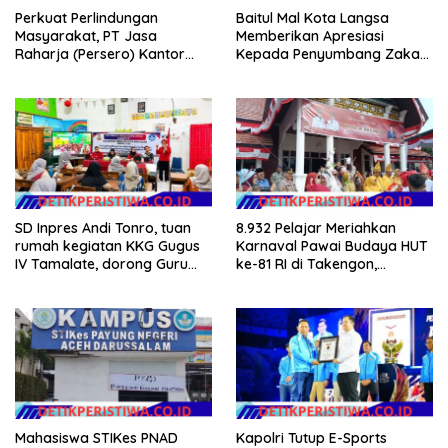
Perkuat Perlindungan
Baitul Mal Kota Langsa
Masyarakat, PT Jasa
Memberikan Apresiasi
Raharja (Persero) Kantor
Kepada Penyumbang Zakat
Wilayah Utama DKI Jakarta
Melalui Gelaran Baitul Mal
Sinergi Lintas Instansi
Award 2026
SD Inpres Andi Tonro, tuan
8.932 Pelajar Meriahkan
rumah kegiatan KKG Gugus
Karnaval Pawai Budaya HUT
IV Tamalate, dorong Guru
ke-81 RI di Takengon,
Tingkatkan Kompetensi
Wakapolres Aceh Tengah
Turut Hadir
Mahasiswa STIKes PNAD
Kapolri Tutup E-Sports