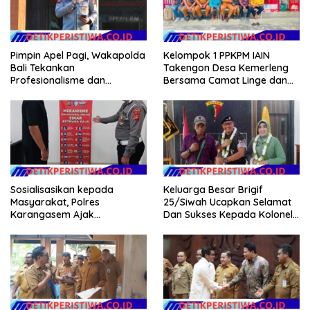
Pimpin Apel Pagi, Wakapolda
Kelompok 1 PPKPM IAIN
Bali Tekankan
Takengon Desa Kemerleng
Profesionalisme dan
Bersama Camat Linge dan
Kesiapsiagaan Personel
Reje Se-Kecamatan Linge
Salurkan Bantuan untuk
Korban Kebakaran di
Jagong Jeget
Sosialisasikan kepada
Keluarga Besar Brigif
Masyarakat, Polres
25/Siwah Ucapkan Selamat
Karangasem Ajak
Dan Sukses Kepada Kolonel
Masyarakat Manfaatkan
Inf Dr. Dimar Bahtera, S.Sos.,
Layanan SIM Online SINAR
M.AP