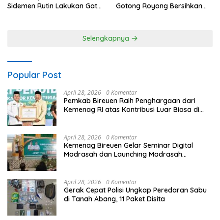
Sidemen Rutin Lakukan Gatur
Gotong Royong Bersihkan
Lalin di Pasar Desa Adat
Lapangan Mamed Jelang
Tabola
Apel HUT Kemerdekaan RI
Ke-81
Selengkapnya
Popular Post
April 28, 2026
0 Komentar
Pemkab Bireuen Raih Penghargaan dari
Kemenag RI atas Kontribusi Luar Biasa di
Sektor Keagamaan dan Pendidikan
April 28, 2026
0 Komentar
Kemenag Bireuen Gelar Seminar Digital
Madrasah dan Launching Madrasah
Unggulan Peringati Hardiknas 2026
April 28, 2026
0 Komentar
Gerak Cepat Polisi Ungkap Peredaran Sabu
di Tanah Abang, 11 Paket Disita