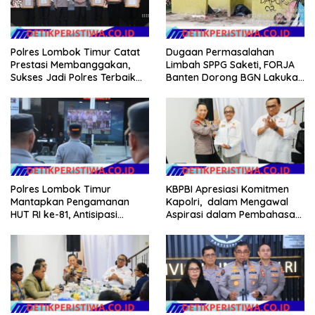
Polres Lombok Timur Catat
Dugaan Permasalahan
Prestasi Membanggakan,
Limbah SPPG Saketi, FORJA
Sukses Jadi Polres Terbaik
Banten Dorong BGN Lakukan
dalam Pelayanan Publik di
Audit dan Evaluasi Korcam
NTB
Polres Lombok Timur
KBPBI Apresiasi Komitmen
Mantapkan Pengamanan
Kapolri, dalam Mengawal
HUT RI ke-81, Antisipasi
Aspirasi dalam Pembahasan
Kerawanan hingga Sambut
RUU Ketenagakerjaan
Agenda Kapolri