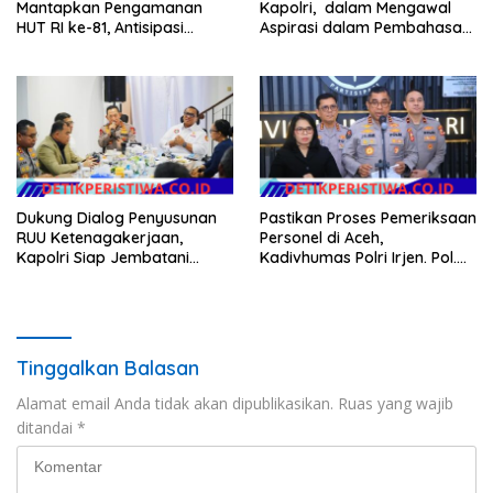
Mantapkan Pengamanan
Kapolri, dalam Mengawal
HUT RI ke-81, Antisipasi
Aspirasi dalam Pembahasan
Kerawanan hingga Sambut
RUU Ketenagakerjaan
Agenda Kapolri
Dukung Dialog Penyusunan
Pastikan Proses Pemeriksaan
RUU Ketenagakerjaan,
Personel di Aceh,
Kapolri Siap Jembatani
Kadivhumas Polri Irjen. Pol.
Aspirasi Buruh
Jhonny Edison Isir Tekankan
Dilaksanakan Secara
Profesional dan Transparan
Tinggalkan Balasan
Alamat email Anda tidak akan dipublikasikan.
Ruas yang wajib
ditandai
*