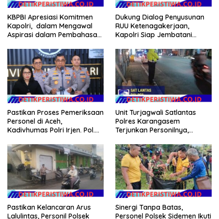
KBPBI Apresiasi Komitmen
Dukung Dialog Penyusunan
Kapolri, dalam Mengawal
RUU Ketenagakerjaan,
Aspirasi dalam Pembahasan
Kapolri Siap Jembatani
RUU Ketenagakerjaan
Aspirasi Buruh
Unit Turjagwali Satlantas
Pastikan Proses Pemeriksaan
Polres Karangasem
Personel di Aceh,
Terjunkan Personilnya,
Kadivhumas Polri Irjen. Pol.
Laksanakan Patroli Barcode
Jhonny Edison Isir Tekankan
dan Blue Light Patrol
Dilaksanakan Secara
Profesional dan Transparan
Pastikan Kelancaran Arus
Sinergi Tanpa Batas,
Lalulintas, Personil Polsek
Personel Polsek Sidemen Ikuti