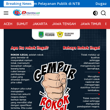
Langsung
 Pelayanan Publik di NTB
Breaking News
Dugaan Permasalahan Limbah
ke
konten
ACEH
SUMUT
JAKARTA
JAWA TENGAH
JAWA TIMUR
BA