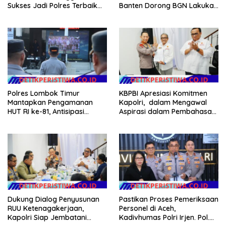
Sukses Jadi Polres Terbaik
Banten Dorong BGN Lakukan
dalam Pelayanan Publik di
Audit dan Evaluasi Korcam
NTB
Polres Lombok Timur
KBPBI Apresiasi Komitmen
Mantapkan Pengamanan
Kapolri, dalam Mengawal
HUT RI ke-81, Antisipasi
Aspirasi dalam Pembahasan
Kerawanan hingga Sambut
RUU Ketenagakerjaan
Agenda Kapolri
Dukung Dialog Penyusunan
Pastikan Proses Pemeriksaan
RUU Ketenagakerjaan,
Personel di Aceh,
Kapolri Siap Jembatani
Kadivhumas Polri Irjen. Pol.