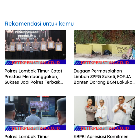
Aspirasi Buruh
Jhonny Edison Isir Tekankan
Dilaksanakan Secara
Profesional dan Transparan
Rekomendasi untuk kamu
Polres Lombok Timur Catat
Dugaan Permasalahan
Prestasi Membanggakan,
Limbah SPPG Saketi, FORJA
Sukses Jadi Polres Terbaik
Banten Dorong BGN Lakukan
dalam Pelayanan Publik di
Audit dan Evaluasi Korcam
NTB
Polres Lombok Timur
KBPBI Apresiasi Komitmen