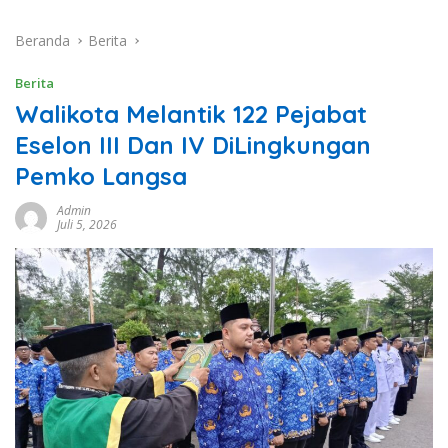
Beranda
Berita
Berita
Walikota Melantik 122 Pejabat
Eselon III Dan IV DiLingkungan
Pemko Langsa
Admin
Juli 5, 2026