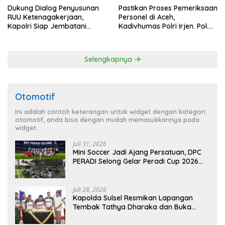
Dukung Dialog Penyusunan
Pastikan Proses Pemeriksaan
RUU Ketenagakerjaan,
Personel di Aceh,
Kapolri Siap Jembatani
Kadivhumas Polri Irjen. Pol.
Aspirasi Buruh
Jhonny Edison Isir Tekankan
Dilaksanakan Secara
Profesional dan Transparan
Selengkapnya
Otomotif
Ini adalah contoh keterangan untuk widget dengan kategori
otomotif, anda bisa dengan mudah memasukkannya pada
widget.
Juli 31, 2026
Mini Soccer Jadi Ajang Persatuan, DPC
PERADI Selong Gelar Peradi Cup 2026
Sambut Hari Kemerdekaan
Juli 28, 2026
Kapolda Sulsel Resmikan Lapangan
Tembak Tathya Dharaka dan Buka
Kejuaraan Menembak Bupati Sidrap Cup
II Tahun 2026