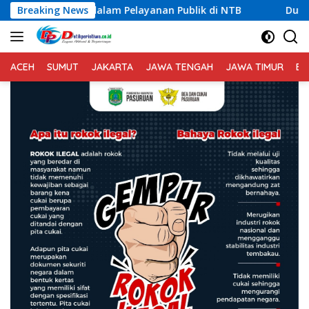
Langsung
am Pelayanan Publik di NTB
Breaking News
Dugaan Permasalahan Limb
ke
konten
ACEH
SUMUT
JAKARTA
JAWA TENGAH
JAWA TIMUR
BA