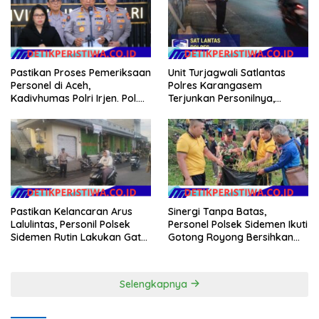
Unit Turjagwali Satlantas
Pastikan Proses Pemeriksaan
Polres Karangasem
Personel di Aceh,
Terjunkan Personilnya,
Kadivhumas Polri Irjen. Pol.
Laksanakan Patroli Barcode
Jhonny Edison Isir Tekankan
dan Blue Light Patrol
Dilaksanakan Secara
Profesional dan Transparan
Pastikan Kelancaran Arus
Sinergi Tanpa Batas,
Lalulintas, Personil Polsek
Personel Polsek Sidemen Ikuti
Sidemen Rutin Lakukan Gatur
Gotong Royong Bersihkan
Lalin di Pasar Desa Adat
Lapangan Mamed Jelang
Tabola
Apel HUT Kemerdekaan RI
Ke-81
Selengkapnya