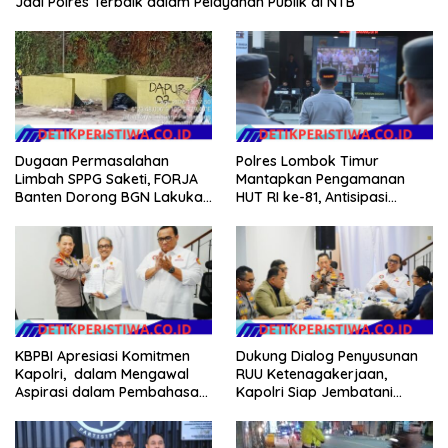
Jadi Polres Terbaik dalam Pelayanan Publik di NTB
Dugaan Permasalahan
Polres Lombok Timur
Limbah SPPG Saketi, FORJA
Mantapkan Pengamanan
Banten Dorong BGN Lakukan
HUT RI ke-81, Antisipasi
Audit dan Evaluasi Korcam
Kerawanan hingga Sambut
Agenda Kapolri
KBPBI Apresiasi Komitmen
Dukung Dialog Penyusunan
Kapolri, dalam Mengawal
RUU Ketenagakerjaan,
Aspirasi dalam Pembahasan
Kapolri Siap Jembatani
RUU Ketenagakerjaan
Aspirasi Buruh