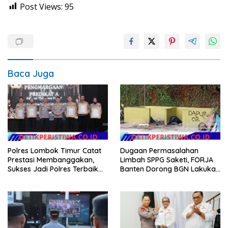
Post Views:
95
Baca Juga
Polres Lombok Timur Catat
Dugaan Permasalahan
Prestasi Membanggakan,
Limbah SPPG Saketi, FORJA
Sukses Jadi Polres Terbaik
Banten Dorong BGN Lakukan
dalam Pelayanan Publik di
Audit dan Evaluasi Korcam
NTB