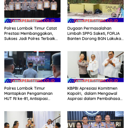
Polres Lombok Timur Catat
Dugaan Permasalahan
Prestasi Membanggakan,
Limbah SPPG Saketi, FORJA
Sukses Jadi Polres Terbaik
Banten Dorong BGN Lakukan
dalam Pelayanan Publik di
Audit dan Evaluasi Korcam
NTB
Polres Lombok Timur
KBPBI Apresiasi Komitmen
Mantapkan Pengamanan
Kapolri, dalam Mengawal
HUT RI ke-81, Antisipasi
Aspirasi dalam Pembahasan
Kerawanan hingga Sambut
RUU Ketenagakerjaan
Agenda Kapolri