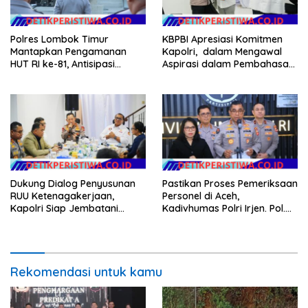
Polres Lombok Timur
KBPBI Apresiasi Komitmen
Mantapkan Pengamanan
Kapolri, dalam Mengawal
HUT RI ke-81, Antisipasi
Aspirasi dalam Pembahasan
Kerawanan hingga Sambut
RUU Ketenagakerjaan
Agenda Kapolri
Dukung Dialog Penyusunan
Pastikan Proses Pemeriksaan
RUU Ketenagakerjaan,
Personel di Aceh,
Kapolri Siap Jembatani
Kadivhumas Polri Irjen. Pol.
Aspirasi Buruh
Jhonny Edison Isir Tekankan
Dilaksanakan Secara
Profesional dan Transparan
Rekomendasi untuk kamu