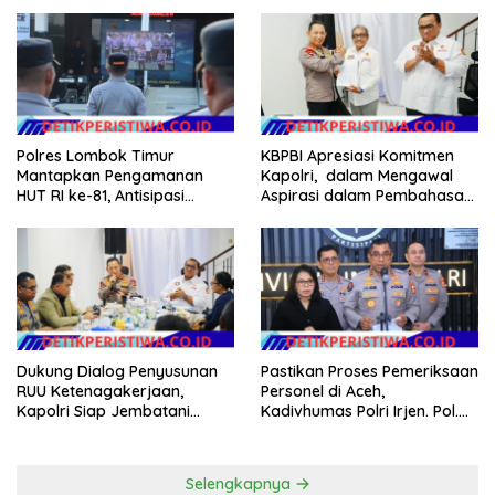
dalam Pelayanan Publik di
Audit dan Evaluasi Korcam
NTB
Polres Lombok Timur
KBPBI Apresiasi Komitmen
Mantapkan Pengamanan
Kapolri, dalam Mengawal
HUT RI ke-81, Antisipasi
Aspirasi dalam Pembahasan
Kerawanan hingga Sambut
RUU Ketenagakerjaan
Agenda Kapolri
Dukung Dialog Penyusunan
Pastikan Proses Pemeriksaan
RUU Ketenagakerjaan,
Personel di Aceh,
Kapolri Siap Jembatani
Kadivhumas Polri Irjen. Pol.
Aspirasi Buruh
Jhonny Edison Isir Tekankan
Dilaksanakan Secara
Profesional dan Transparan
Selengkapnya