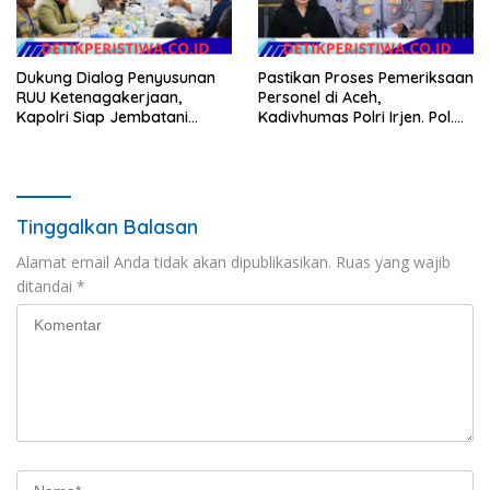
Dukung Dialog Penyusunan
Pastikan Proses Pemeriksaan
RUU Ketenagakerjaan,
Personel di Aceh,
Kapolri Siap Jembatani
Kadivhumas Polri Irjen. Pol.
Aspirasi Buruh
Jhonny Edison Isir Tekankan
Dilaksanakan Secara
Profesional dan Transparan
Tinggalkan Balasan
Alamat email Anda tidak akan dipublikasikan.
Ruas yang wajib
ditandai
*