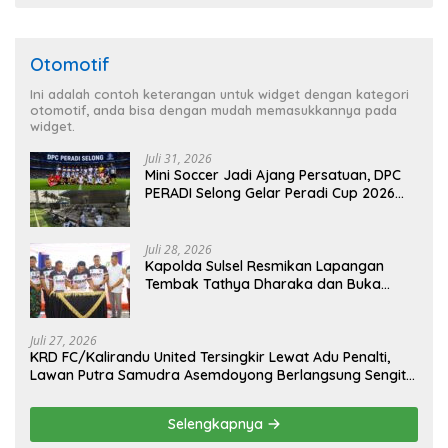
Otomotif
Ini adalah contoh keterangan untuk widget dengan kategori
otomotif, anda bisa dengan mudah memasukkannya pada
widget.
Juli 31, 2026
Mini Soccer Jadi Ajang Persatuan, DPC
PERADI Selong Gelar Peradi Cup 2026
Sambut Hari Kemerdekaan
Juli 28, 2026
Kapolda Sulsel Resmikan Lapangan
Tembak Tathya Dharaka dan Buka
Kejuaraan Menembak Bupati Sidrap Cup
II Tahun 2026
Juli 27, 2026
KRD FC/Kalirandu United Tersingkir Lewat Adu Penalti,
Lawan Putra Samudra Asemdoyong Berlangsung Sengit
namun Tetap Kondusif
Selengkapnya