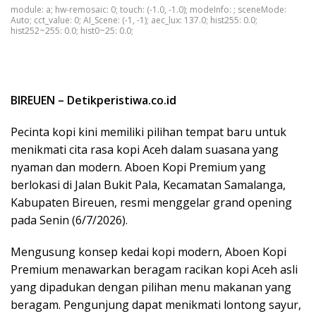
module: a; hw-remosaic: 0; touch: (-1.0, -1.0); modeInfo: ; sceneMode:
Auto; cct_value: 0; AI_Scene: (-1, -1); aec_lux: 137.0; hist255: 0.0;
hist252~255: 0.0; hist0~25: 0.0;
BIREUEN – Detikperistiwa.co.id
Pecinta kopi kini memiliki pilihan tempat baru untuk
menikmati cita rasa kopi Aceh dalam suasana yang
nyaman dan modern. Aboen Kopi Premium yang
berlokasi di Jalan Bukit Pala, Kecamatan Samalanga,
Kabupaten Bireuen, resmi menggelar grand opening
pada Senin (6/7/2026).
Mengusung konsep kedai kopi modern, Aboen Kopi
Premium menawarkan beragam racikan kopi Aceh asli
yang dipadukan dengan pilihan menu makanan yang
beragam. Pengunjung dapat menikmati lontong sayur,