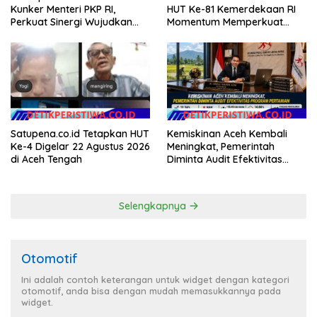
Kunker Menteri PKP RI,
HUT Ke-81 Kemerdekaan RI
Perkuat Sinergi Wujudkan
Momentum Memperkuat
Hunian Layak bagi
Kedaulatan Digital, Inovasi
Masyarakat
Teknologi, dan Kepastian
Hukum Menuju Indonesia
Emas 2045
Satupena.co.id Tetapkan HUT
Kemiskinan Aceh Kembali
Ke-4 Digelar 22 Agustus 2026
Meningkat, Pemerintah
di Aceh Tengah
Diminta Audit Efektivitas
Program Pertanian
Selengkapnya
Otomotif
Ini adalah contoh keterangan untuk widget dengan kategori
otomotif, anda bisa dengan mudah memasukkannya pada
widget.