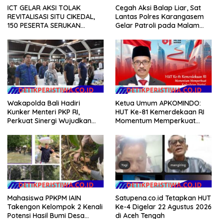
ICT GELAR AKSI TOLAK
Cegah Aksi Balap Liar, Sat
REVITALISASI SITU CIKEDAL,
Lantas Polres Karangasem
150 PESERTA SERUKAN
Gelar Patroli pada Malam
EVALUASI APBD Rp9,49 MILIAR
Minggu
Wakapolda Bali Hadiri
Ketua Umum APKOMINDO:
Kunker Menteri PKP RI,
HUT Ke-81 Kemerdekaan RI
Perkuat Sinergi Wujudkan
Momentum Memperkuat
Hunian Layak bagi
Kedaulatan Digital, Inovasi
Masyarakat
Teknologi, dan Kepastian
Hukum Menuju Indonesia
Emas 2045
Mahasiswa PPKPM IAIN
Satupena.co.id Tetapkan HUT
Takengon Kelompok 2 Kenali
Ke-4 Digelar 22 Agustus 2026
Potensi Hasil Bumi Desa
di Aceh Tengah