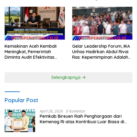
Pantan Nangka
Kemiskinan Aceh Kembali
Gelar Leadership Forum, IKA
Meningkat, Pemerintah
Unhas Hadirkan Abdul Rivai
Diminta Audit Efektivitas
Ras: Kepemimpinan Adalah
Program Pertanian
Talenta yang Bisa Diasah
Selengkapnya
Popular Post
April 28, 2026
0 Komentar
Pemkab Bireuen Raih Penghargaan dari
Kemenag RI atas Kontribusi Luar Biasa di
Sektor Keagamaan dan Pendidikan