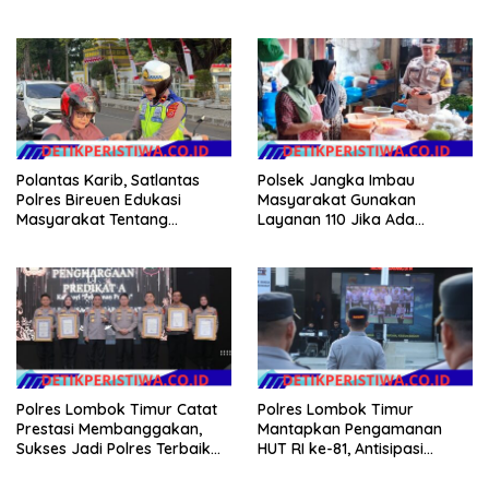
Polantas Karib, Satlantas
Polsek Jangka Imbau
Polres Bireuen Edukasi
Masyarakat Gunakan
Masyarakat Tentang
Layanan 110 Jika Ada
Ketertiban Berlalu Lintas
Gangguan Keamanan
Polres Lombok Timur Catat
Polres Lombok Timur
Prestasi Membanggakan,
Mantapkan Pengamanan
Sukses Jadi Polres Terbaik
HUT RI ke-81, Antisipasi
dalam Pelayanan Publik di
Kerawanan hingga Sambut
NTB
Agenda Kapolri