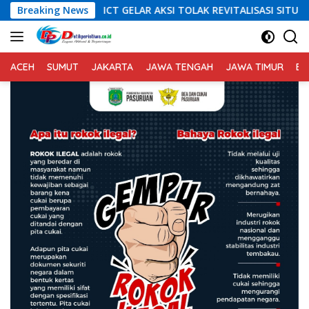
Langsung
T GELAR AKSI TOLAK REVITALISASI SITU CIKEDAL, 150 PESERTA SE
Breaking News
ke
konten
ACEH
SUMUT
JAKARTA
JAWA TENGAH
JAWA TIMUR
BA