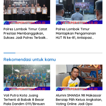
Polres Lombok Timur Catat
Polres Lombok Timur
Prestasi Membanggakan,
Mantapkan Pengamanan
Sukses Jadi Polres Terbaik
HUT RI ke-81, Antisipasi
dalam Pelayanan Publik di
Kerawanan hingga Sambut
NTB
Agenda Kapolri
Rekomendasi untuk kamu
Voli Putra Kota Juang
Alumni SMANSA 98 Makassar
Terhenti di Babak 8 Besar
Bersiap Pilih Ketua Angkatan,
Piala Dandim 0111/Bireuen
Voting Online Jadi Opsi