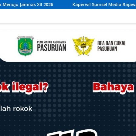
erwil Sumsel Media Rajawalinews Angkat Bicara Dugaan Pengge