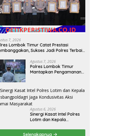
ustus 7, 2026
lres Lombok Timur Catat Prestasi
mbanggakan, Sukses Jadi Polres Terbaik
lam Pelayanan Publik di NTB
Agustus 7, 2026
Polres Lombok Timur
Mantapkan Pengamanan
HUT RI ke-81, Antisipasi
Kerawanan hingga
Sambut Agenda Kapolri
Agustus 6, 2026
Sinergi Kasat Intel Polres
Lotim dan Kepala
Kesbangpoldagri Jaga
Kondusivitas Aksi Damai
Selengkapnya
Masyarakat