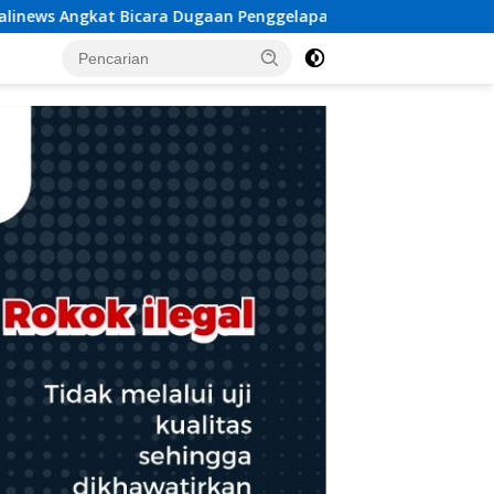
lapan Dana Desa Rp 84 Juta, Kades Argomulyo Belitang Jaya 