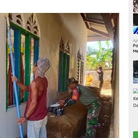
Ag
Po
Me
da