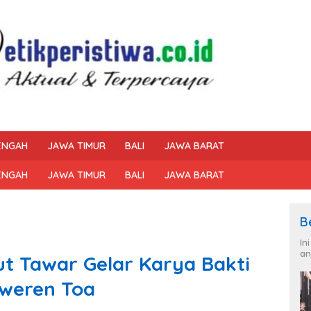
ENGAH
JAWA TIMUR
BALI
JAWA BARAT
ENGAH
JAWA TIMUR
BALI
JAWA BARAT
B
In
an
ut Tawar Gelar Karya Bakti
weren Toa