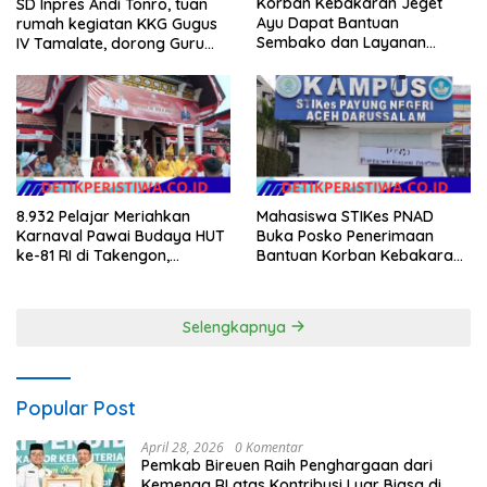
Korban Kebakaran Jeget
SD Inpres Andi Tonro, tuan
Ayu Dapat Bantuan
rumah kegiatan KKG Gugus
Sembako dan Layanan
IV Tamalate, dorong Guru
Kesehatan dari Polres Aceh
Tingkatkan Kompetensi
Tengah
8.932 Pelajar Meriahkan
Mahasiswa STIKes PNAD
Karnaval Pawai Budaya HUT
Buka Posko Penerimaan
ke-81 RI di Takengon,
Bantuan Korban Kebakaran
Wakapolres Aceh Tengah
di Jagong Jeget
Turut Hadir
Selengkapnya
Popular Post
April 28, 2026
0 Komentar
Pemkab Bireuen Raih Penghargaan dari
Kemenag RI atas Kontribusi Luar Biasa di