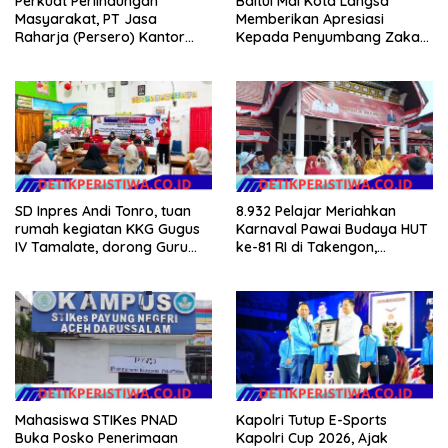
Perkuat Perlindungan
Baitul Mal Kota Langsa
Masyarakat, PT Jasa
Memberikan Apresiasi
Raharja (Persero) Kantor
Kepada Penyumbang Zakat
Wilayah Utama DKI Jakarta
Melalui Gelaran Baitul Mal
Sinergi Lintas Instansi
Award 2026
SD Inpres Andi Tonro, tuan
8.932 Pelajar Meriahkan
rumah kegiatan KKG Gugus
Karnaval Pawai Budaya HUT
IV Tamalate, dorong Guru
ke-81 RI di Takengon,
Tingkatkan Kompetensi
Wakapolres Aceh Tengah
Turut Hadir
Mahasiswa STIKes PNAD
Kapolri Tutup E-Sports
Buka Posko Penerimaan
Kapolri Cup 2026, Ajak