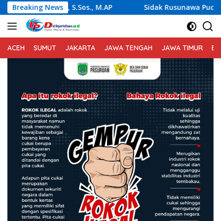
Langsung
Breaking News
Sidak Rusunawa Pucang, Wabup Mimik Idayana Minta P
ke
konten
ACEH
SUMUT
JAKARTA
JAWA TENGAH
JAWA TIMUR
BA