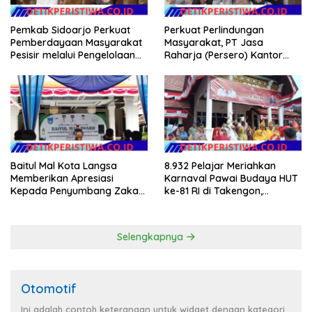
Pemkab Sidoarjo Perkuat
Perkuat Perlindungan
Pemberdayaan Masyarakat
Masyarakat, PT Jasa
Pesisir melalui Pengelolaan
Raharja (Persero) Kantor
Mangrove Berkelanjutan
Wilayah Utama DKI Jakarta
Sinergi Lintas Instansi
Baitul Mal Kota Langsa
8.932 Pelajar Meriahkan
Memberikan Apresiasi
Karnaval Pawai Budaya HUT
Kepada Penyumbang Zakat
ke-81 RI di Takengon,
Melalui Gelaran Baitul Mal
Wakapolres Aceh Tengah
Award 2026
Turut Hadir
Selengkapnya
Otomotif
Ini adalah contoh keterangan untuk widget dengan kategori