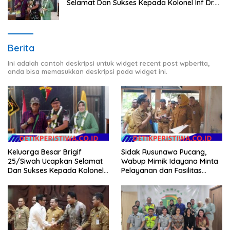
Selamat Dan Sukses Kepada Kolonel Inf Dr.
Dimar Bahtera, S.Sos., M.AP
Berita
Ini adalah contoh deskripsi untuk widget recent post wpberita,
anda bisa memasukkan deskripsi pada widget ini.
Sidak Rusunawa Pucang,
Keluarga Besar Brigif
Wabup Mimik Idayana Minta
25/Siwah Ucapkan Selamat
Pelayanan dan Fasilitas
Dan Sukses Kepada Kolonel
Penghuni Ditingkatkan
Inf Dr. Dimar Bahtera, S.Sos.,
M.AP