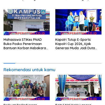
Tingkatkan Kompetensi
Wakapolres Aceh Tengah
Turut Hadir
Mahasiswa STIKes PNAD
Kapolri Tutup E-Sports
Buka Posko Penerimaan
Kapolri Cup 2026, Ajak
Bantuan Korban Kebakaran
Generasi Muda Jadi Duta
di Jagong Jeget
Kamtibmas dan Aktif
Laporkan Gangguan ke 110
Rekomendasi untuk kamu