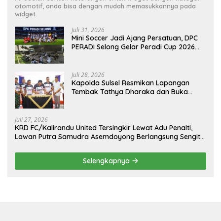
otomotif, anda bisa dengan mudah memasukkannya pada
widget.
Juli 31, 2026
Mini Soccer Jadi Ajang Persatuan, DPC
PERADI Selong Gelar Peradi Cup 2026
Sambut Hari Kemerdekaan
Juli 28, 2026
Kapolda Sulsel Resmikan Lapangan
Tembak Tathya Dharaka dan Buka
Kejuaraan Menembak Bupati Sidrap Cup
II Tahun 2026
Juli 27, 2026
KRD FC/Kalirandu United Tersingkir Lewat Adu Penalti,
Lawan Putra Samudra Asemdoyong Berlangsung Sengit
namun Tetap Kondusif
Selengkapnya