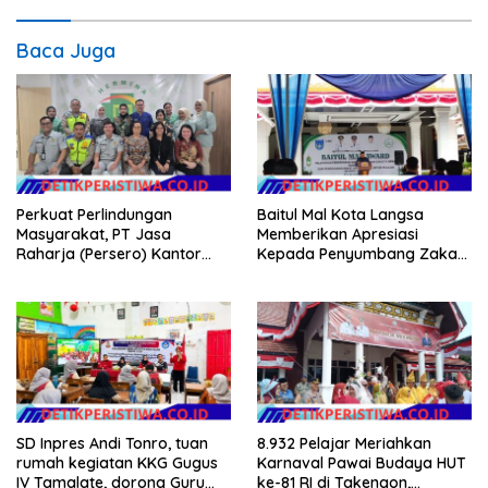
Baca Juga
Perkuat Perlindungan
Baitul Mal Kota Langsa
Masyarakat, PT Jasa
Memberikan Apresiasi
Raharja (Persero) Kantor
Kepada Penyumbang Zakat
Wilayah Utama DKI Jakarta
Melalui Gelaran Baitul Mal
Sinergi Lintas Instansi
Award 2026
SD Inpres Andi Tonro, tuan
8.932 Pelajar Meriahkan
rumah kegiatan KKG Gugus
Karnaval Pawai Budaya HUT
IV Tamalate, dorong Guru
ke-81 RI di Takengon,