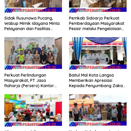
Sidak Rusunawa Pucang,
Pemkab Sidoarjo Perkuat
Wabup Mimik Idayana Minta
Pemberdayaan Masyarakat
Pelayanan dan Fasilitas
Pesisir melalui Pengelolaan
Penghuni Ditingkatkan
Mangrove Berkelanjutan
Perkuat Perlindungan
Baitul Mal Kota Langsa
Masyarakat, PT Jasa
Memberikan Apresiasi
Raharja (Persero) Kantor
Kepada Penyumbang Zakat
Wilayah Utama DKI Jakarta
Melalui Gelaran Baitul Mal
Sinergi Lintas Instansi
Award 2026