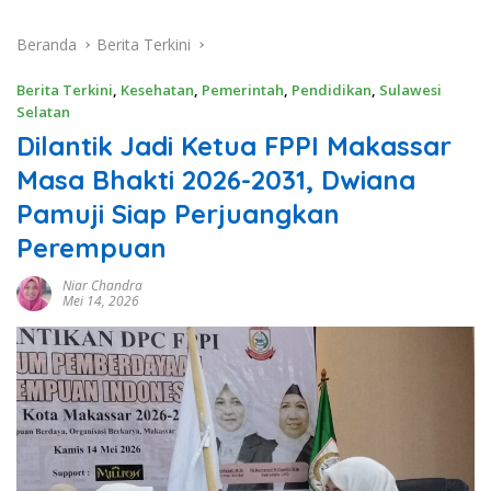
Beranda
Berita Terkini
Berita Terkini
,
Kesehatan
,
Pemerintah
,
Pendidikan
,
Sulawesi
Selatan
Dilantik Jadi Ketua FPPI Makassar
Masa Bhakti 2026-2031, Dwiana
Pamuji Siap Perjuangkan
Perempuan
Niar Chandra
Mei 14, 2026