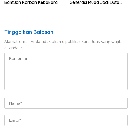
Bantuan Korban Kebakaran
Generasi Muda Jadi Duta
di Jagong Jeget
Kamtibmas dan Aktif
Laporkan Gangguan ke 110
Tinggalkan Balasan
Alamat email Anda tidak akan dipublikasikan.
Ruas yang wajib
ditandai
*