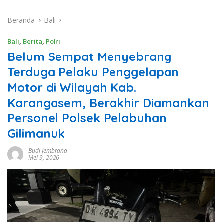
Beranda
Bali
Bali
,
Berita
,
Polri
Belum Sempat Menyebrang
Terduga Pelaku Penggelapan
Motor di Wilayah Kab.
Karangasem, Berakhir Diamankan
Personel Polsek Pelabuhan
Gilimanuk
Budi Jembrana
Mei 9, 2026