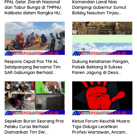
PPAL Gelar Ziarah Nasional
Komandan Lanal Nias
dan Tabur Bunga di TMPNU
Dampingi Gubernur Sumut
Kalibata dalam Rangka HUT
Bobby Nasution Tinjau
Ke-40 PPAL
Fasilitas Kesehatan dan
Budidaya Rumput Laut di
Nias Utara
Respons Cepat Pos TNI AL
Dukung Ketahanan Pangan,
Selatpanjang Bersama Tim
Polsek Belitang III Sukses
SAR Gabungan Berhasil
Panen Jagung di Desa
Temukan Korban Terakhir
Karang Jadi
Kapal Karam di Perairan
Mengkikip Kepulauan Meranti
Sepekan Buron Seorang Pria
Ketua Forum Keuchik Muara
Pelaku Curas Berhasil
Tiga Diduga Lecehkan
Diamankan Tim SW
Profesi Wartawan, Ancam