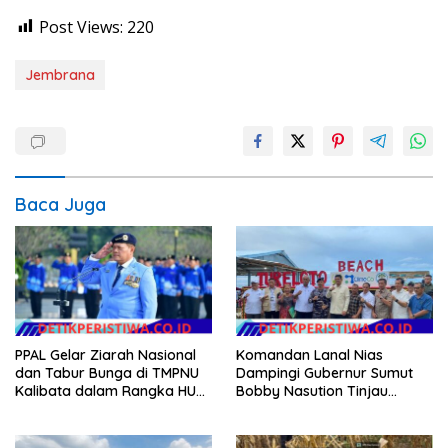
Post Views:
220
Jembrana
Baca Juga
PPAL Gelar Ziarah Nasional
Komandan Lanal Nias
dan Tabur Bunga di TMPNU
Dampingi Gubernur Sumut
Kalibata dalam Rangka HUT
Bobby Nasution Tinjau
Ke-40 PPAL
Fasilitas Kesehatan dan
Budidaya Rumput Laut di
Nias Utara