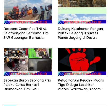
Respons Cepat Pos TNI AL
Dukung Ketahanan Pangan,
Selatpanjang Bersama Tim
Polsek Belitang III Sukses
SAR Gabungan Berhasil
Panen Jagung di Desa
Temukan Korban Terakhir
Karang Jadi
Kapal Karam di Perairan
Mengkikip Kepulauan Meranti
Sepekan Buron Seorang Pria
Ketua Forum Keuchik Muara
Pelaku Curas Berhasil
Tiga Diduga Lecehkan
Diamankan Tim SW
Profesi Wartawan, Ancam
Satreskrim Polres OKU Timur
Kebebasan Pers