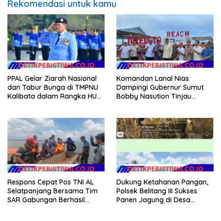
Rekomendasi untuk kamu
PPAL Gelar Ziarah Nasional
Komandan Lanal Nias
dan Tabur Bunga di TMPNU
Dampingi Gubernur Sumut
Kalibata dalam Rangka HUT
Bobby Nasution Tinjau
Ke-40 PPAL
Fasilitas Kesehatan dan
Budidaya Rumput Laut di
Nias Utara
Respons Cepat Pos TNI AL
Dukung Ketahanan Pangan,
Selatpanjang Bersama Tim
Polsek Belitang III Sukses
SAR Gabungan Berhasil
Panen Jagung di Desa
Temukan Korban Terakhir
Karang Jadi
Kapal Karam di Perairan