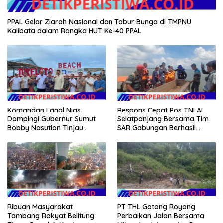
PPAL Gelar Ziarah Nasional dan Tabur Bunga di TMPNU
Kalibata dalam Rangka HUT Ke-40 PPAL
Komandan Lanal Nias
Respons Cepat Pos TNI AL
Dampingi Gubernur Sumut
Selatpanjang Bersama Tim
Bobby Nasution Tinjau
SAR Gabungan Berhasil
Fasilitas Kesehatan dan
Temukan Korban Terakhir
Budidaya Rumput Laut di
Kapal Karam di Perairan
Nias Utara
Mengkikip Kepulauan Meranti
Ribuan Masyarakat
PT THL Gotong Royong
Tambang Rakyat Belitung
Perbaikan Jalan Bersama