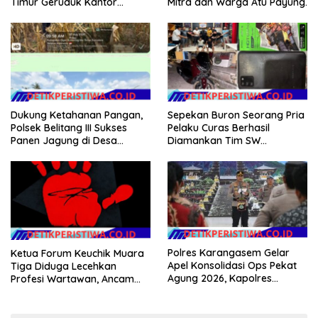
Timur Geruduk Kantor
Mitra dan Warga Atu Payung.
PT.Timah Beltim Spontan
Membakarnya
Dukung Ketahanan Pangan,
Sepekan Buron Seorang Pria
Polsek Belitang III Sukses
Pelaku Curas Berhasil
Panen Jagung di Desa
Diamankan Tim SW
Karang Jadi
Satreskrim Polres OKU Timur
Polres Karangasem Gelar
Ketua Forum Keuchik Muara
Apel Konsolidasi Ops Pekat
Tiga Diduga Lecehkan
Agung 2026, Kapolres
Profesi Wartawan, Ancam
Berikan Apresiasi Capaian
Kebebasan Pers
Target Selama Operasi