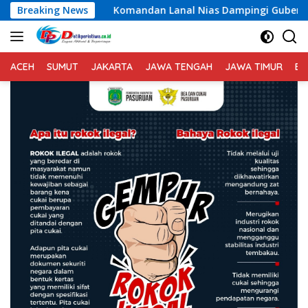
Langsung
mandan Lanal Nias Dampingi Gubernur Sumut Bobby Nasution Ti
Breaking News
ke
konten
ACEH
SUMUT
JAKARTA
JAWA TENGAH
JAWA TIMUR
BA