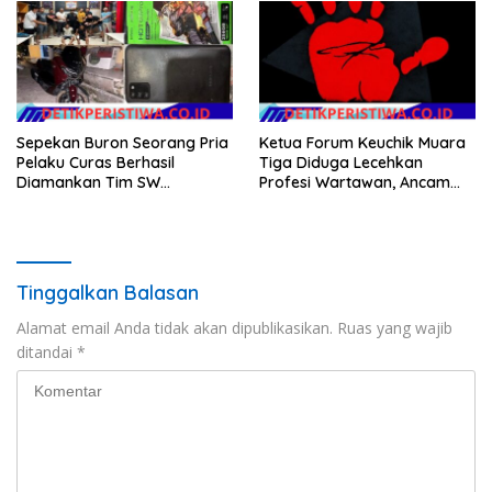
Mengkikip Kepulauan Meranti
Sepekan Buron Seorang Pria
Ketua Forum Keuchik Muara
Pelaku Curas Berhasil
Tiga Diduga Lecehkan
Diamankan Tim SW
Profesi Wartawan, Ancam
Satreskrim Polres OKU Timur
Kebebasan Pers
Tinggalkan Balasan
Alamat email Anda tidak akan dipublikasikan.
Ruas yang wajib
ditandai
*