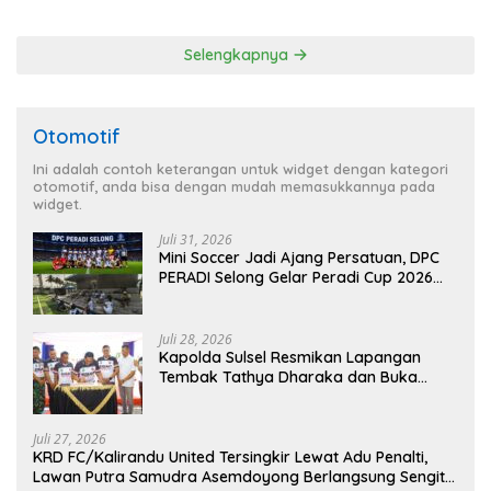
Satreskrim Polres OKU Timur
Kebebasan Pers
Selengkapnya
Otomotif
Ini adalah contoh keterangan untuk widget dengan kategori
otomotif, anda bisa dengan mudah memasukkannya pada
widget.
Juli 31, 2026
Mini Soccer Jadi Ajang Persatuan, DPC
PERADI Selong Gelar Peradi Cup 2026
Sambut Hari Kemerdekaan
Juli 28, 2026
Kapolda Sulsel Resmikan Lapangan
Tembak Tathya Dharaka dan Buka
Kejuaraan Menembak Bupati Sidrap Cup
II Tahun 2026
Juli 27, 2026
KRD FC/Kalirandu United Tersingkir Lewat Adu Penalti,
Lawan Putra Samudra Asemdoyong Berlangsung Sengit