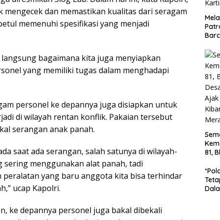
k mengecek dan memastikan kualitas dari seragam
Mela
betul memenuhi spesifikasi yang menjadi
Patr
Barc
Turj
Jala
an langsung bagaimana kita juga menyiapkan
Dip
sonel yang memiliki tugas dalam menghadapi
Kart
ragam personel ke depannya juga disiapkan untuk
di di wilayah rentan konflik. Pakaian tersebut
kal serangan anak panah.
Sem
Kem
da saat ada serangan, salah satunya di wilayah-
81, 
Des
ang sering menggunakan alat panah, tadi
Gun
*Pol
 peralatan yang baru anggota kita bisa terhindar
War
Teta
h,” ucap Kapolri.
Bend
Dala
Ton 
Di B
, ke depannya personel juga bakal dibekali