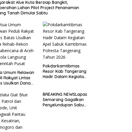
arakat Alue Kuta Bersiap Bangkit,
ersihan Lahan Pilot Project Penanaman
ng Tanah Dimulai Sabtu
Pokdarkamtibmas
Resor Kab Tangerang
ua Umum Relawan
Hadir Dalam Kegiatan
li Rakyat Lintas
Apel Sabuk
s Usulkan Dana
Kamtibmas Polresta
ab-Rekon
Tangerang Tahun
abencana di Aceh
BREAKING NEWSLapas
2026
lola Langsung
Semarang Gagalkan
rintah Pusat
Penyelundupan Sabu
dan Pil Koplo Lewat
Modus Lempar Paket,
DPD GERAM Jateng
Beri Dukungan Penuh