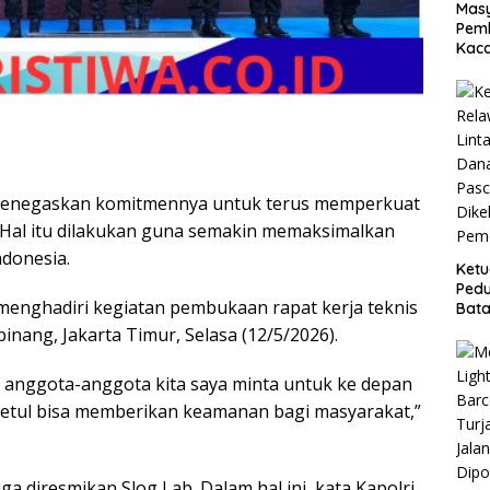
Masy
Pemb
Kaca
o menegaskan komitmennya untuk terus memperkuat
. Hal itu dilakukan guna semakin memaksimalkan
donesia.
Ket
Pedu
 menghadiri kegiatan pembukaan rapat kerja teknis
Bata
Reh
Cipinang, Jakarta Timur, Selasa (12/5/2026).
Pasc
Dike
a anggota-anggota kita saya minta untuk ke depan
Peme
-betul bisa memberikan keamanan bagi masyarakat,”
ga diresmikan Slog Lab. Dalam hal ini, kata Kapolri,