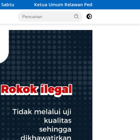
Peduli Rakyat Lintas Batas Usulkan Dana Rehab-Rekon Pascab