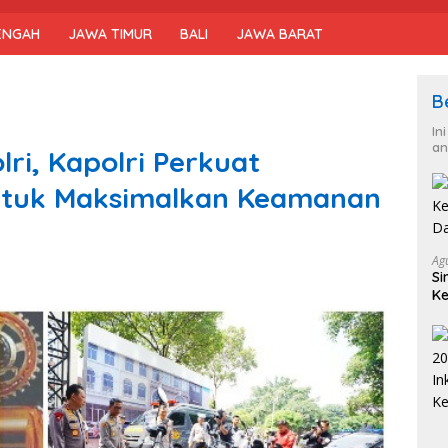
ENGAH
JAWA TIMUR
BALI
JAWA BARAT
B
In
an
lri, Kapolri Perkuat
untuk Maksimalkan Keamanan
Ag
Si
Ke
D