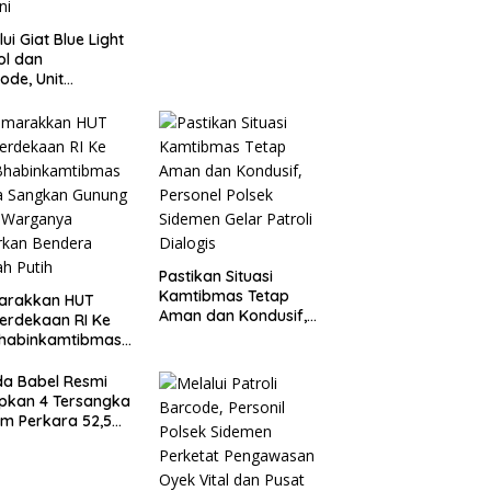
lui Giat Blue Light
ol dan
ode, Unit
agwali Pantau
n Kesatrian,
onogoro dan
ini
Pastikan Situasi
Kamtibmas Tetap
arakkan HUT
Aman dan Kondusif,
erdekaan RI Ke
Personel Polsek
Bhabinkamtibmas
Sidemen Gelar Patroli
a Sangkan
Dialogis
ung Ajak
da Babel Resmi
ganya Kibarkan
pkan 4 Tersangka
era Merah Putih
m Perkara 52,5
Pasir Timah Ilegal
elitung*