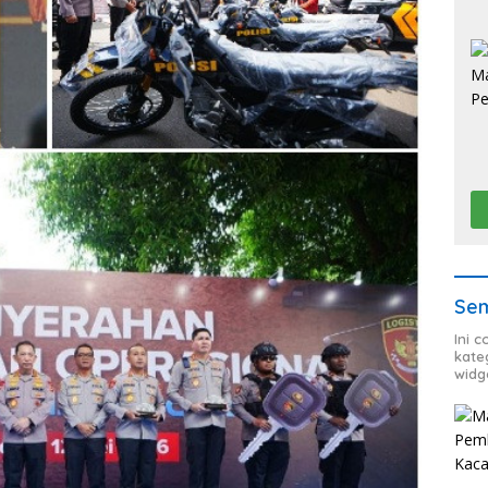
Sem
Ini 
kate
widg