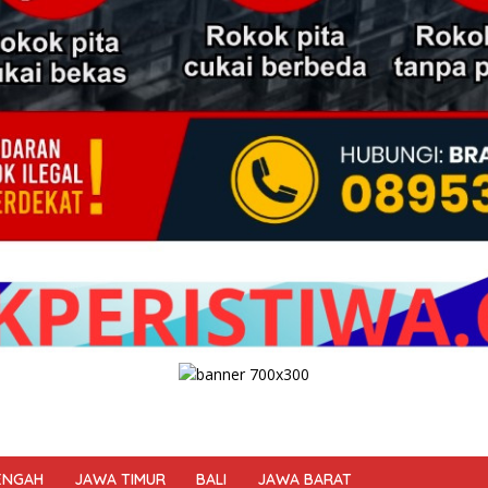
ENGAH
JAWA TIMUR
BALI
JAWA BARAT