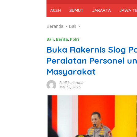
ACEH
SUMUT
JAKARTA
JAWA T
Beranda
Bali
Bali
,
Berita
,
Polri
Buka Rakernis Slog Po
Peralatan Personel 
Masyarakat
Budi Jembrana
Mei 12, 2026