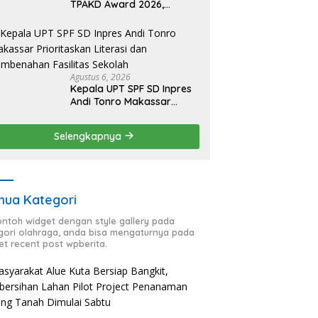
TPAKD Award 2026,
Lombok Timur Andalkan
Program Inklusi Keuangan
untuk Dongkrak
Kesejahteraan Warga
Agustus 6, 2026
Kepala UPT SPF SD Inpres
Andi Tonro Makassar
Prioritaskan Literasi dan
Pembenahan Fasilitas
Selengkapnya
Sekolah
ua Kategori
contoh widget dengan style gallery pada
gori olahraga, anda bisa mengaturnya pada
et recent post wpberita.