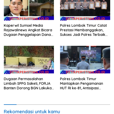
Kaperwil Sumsel Media
Polres Lombok Timur Catat
Rajawalinews Angkat Bicara
Prestasi Membanggakan,
Dugaan Penggelapan Dana
Sukses Jadi Polres Terbaik
Desa Rp 84 Juta, Kades
dalam Pelayanan Publik di
Argomulyo Belitang Jaya
NTB
Hilang 3 Bulan Bawa
Anggaran Pembangunan
Dugaan Permasalahan
Polres Lombok Timur
Limbah SPPG Saketi, FORJA
Mantapkan Pengamanan
Banten Dorong BGN Lakukan
HUT RI ke-81, Antisipasi
Audit dan Evaluasi Korcam
Kerawanan hingga Sambut
Agenda Kapolri
Rekomendasi untuk kamu