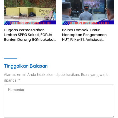
Anggaran Pembangunan
Dugaan Permasalahan
Polres Lombok Timur
Limbah SPPG Saketi, FORJA
Mantapkan Pengamanan
Banten Dorong BGN Lakukan
HUT RI ke-81, Antisipasi
Audit dan Evaluasi Korcam
Kerawanan hingga Sambut
Agenda Kapolri
Tinggalkan Balasan
Alamat email Anda tidak akan dipublikasikan.
Ruas yang wajib
ditandai
*