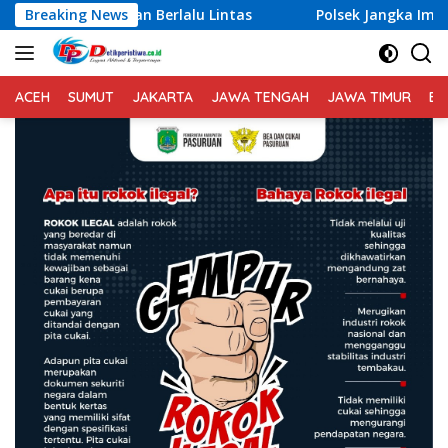
Langsung
rlalu Lintas
Breaking News
Polsek Jangka Imbau Masyarakat Gunaka
ke
konten
ACEH
SUMUT
JAKARTA
JAWA TENGAH
JAWA TIMUR
BA