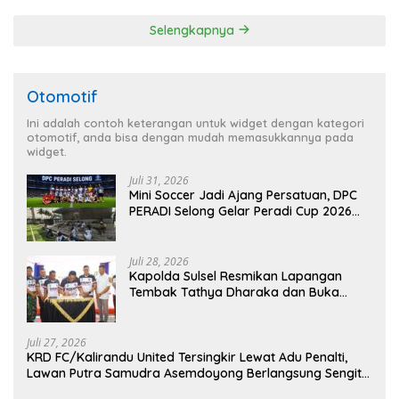
Agenda Kapolri
Selengkapnya
Otomotif
Ini adalah contoh keterangan untuk widget dengan kategori
otomotif, anda bisa dengan mudah memasukkannya pada
widget.
Juli 31, 2026
Mini Soccer Jadi Ajang Persatuan, DPC
PERADI Selong Gelar Peradi Cup 2026
Sambut Hari Kemerdekaan
Juli 28, 2026
Kapolda Sulsel Resmikan Lapangan
Tembak Tathya Dharaka dan Buka
Kejuaraan Menembak Bupati Sidrap Cup
II Tahun 2026
Juli 27, 2026
KRD FC/Kalirandu United Tersingkir Lewat Adu Penalti,
Lawan Putra Samudra Asemdoyong Berlangsung Sengit
namun Tetap Kondusif