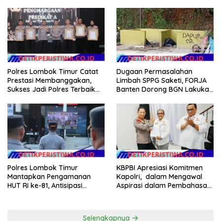
2026
Desa Rp 84 Juta, Kades
Argomulyo Belitang Jaya
Hilang 3 Bulan Bawa
Anggaran Pembangunan
Polres Lombok Timur Catat
Dugaan Permasalahan
Prestasi Membanggakan,
Limbah SPPG Saketi, FORJA
Sukses Jadi Polres Terbaik
Banten Dorong BGN Lakukan
dalam Pelayanan Publik di
Audit dan Evaluasi Korcam
NTB
KBPBI Apresiasi Komitmen
Polres Lombok Timur
Kapolri, dalam Mengawal
Mantapkan Pengamanan
Aspirasi dalam Pembahasan
HUT RI ke-81, Antisipasi
RUU Ketenagakerjaan
Kerawanan hingga Sambut
Agenda Kapolri
Selengkapnya