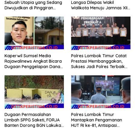
Sebuah Utopia yang Sedang
Langsa Dilepas Wakil
Diwujudkan di Pinggiran
Walikota Menuju Jamnas XII
Semarang
2026
Kaperwil Sumsel Media
Polres Lombok Timur Catat
Rajawalinews Angkat Bicara
Prestasi Membanggakan,
Dugaan Penggelapan Dana
Sukses Jadi Polres Terbaik
Desa Rp 84 Juta, Kades
dalam Pelayanan Publik di
Argomulyo Belitang Jaya
NTB
Hilang 3 Bulan Bawa
Anggaran Pembangunan
Dugaan Permasalahan
Polres Lombok Timur
Limbah SPPG Saketi, FORJA
Mantapkan Pengamanan
Banten Dorong BGN Lakukan
HUT RI ke-81, Antisipasi
Audit dan Evaluasi Korcam
Kerawanan hingga Sambut