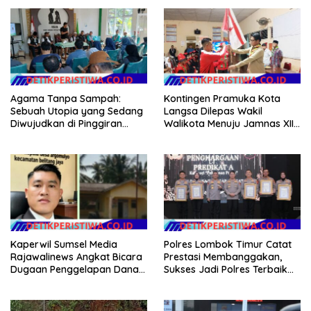
Agama Tanpa Sampah:
Kontingen Pramuka Kota
Sebuah Utopia yang Sedang
Langsa Dilepas Wakil
Diwujudkan di Pinggiran
Walikota Menuju Jamnas XII
Semarang
2026
Kaperwil Sumsel Media
Polres Lombok Timur Catat
Rajawalinews Angkat Bicara
Prestasi Membanggakan,
Dugaan Penggelapan Dana
Sukses Jadi Polres Terbaik
Desa Rp 84 Juta, Kades
dalam Pelayanan Publik di
Argomulyo Belitang Jaya
NTB
Hilang 3 Bulan Bawa