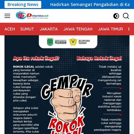
Langsung
Hadirkan Semangat Pengabdian di Kampung Nelayan, Danlanal 
Breaking News
ke
konten
ACEH
SUMUT
JAKARTA
JAWA TENGAH
JAWA TIMUR
BA