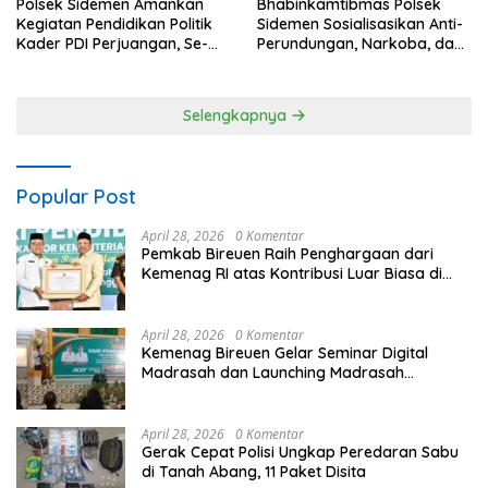
Polsek Sidemen Amankan
Bhabinkamtibmas Polsek
Kegiatan Pendidikan Politik
Sidemen Sosialisasikan Anti-
Kader PDI Perjuangan, Se-
Perundungan, Narkoba, dan
Kecamatan Sidemen
Etika Digital, kepada Orang
Tua Siswa
Selengkapnya
Popular Post
April 28, 2026
0 Komentar
Pemkab Bireuen Raih Penghargaan dari
Kemenag RI atas Kontribusi Luar Biasa di
Sektor Keagamaan dan Pendidikan
April 28, 2026
0 Komentar
Kemenag Bireuen Gelar Seminar Digital
Madrasah dan Launching Madrasah
Unggulan Peringati Hardiknas 2026
April 28, 2026
0 Komentar
Gerak Cepat Polisi Ungkap Peredaran Sabu
di Tanah Abang, 11 Paket Disita