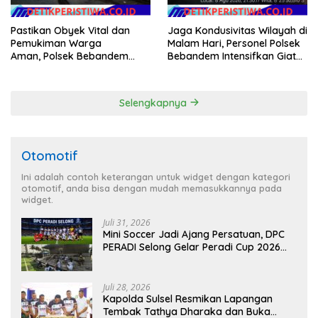
Pastikan Obyek Vital dan
Jaga Kondusivitas Wilayah di
Pemukiman Warga
Malam Hari, Personel Polsek
Aman, Polsek Bebandem
Bebandem Intensifkan Giat
Intensifkan Patroli Barcode
Blue Light Patrol
pada Dini Hari
Selengkapnya
Otomotif
Ini adalah contoh keterangan untuk widget dengan kategori
otomotif, anda bisa dengan mudah memasukkannya pada
widget.
Juli 31, 2026
Mini Soccer Jadi Ajang Persatuan, DPC
PERADI Selong Gelar Peradi Cup 2026
Sambut Hari Kemerdekaan
Juli 28, 2026
Kapolda Sulsel Resmikan Lapangan
Tembak Tathya Dharaka dan Buka