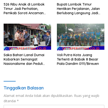
526 Ribu Anak di Lombok
Bupati Lombok Timur
Timur Jadi Perhatian,
Hentikan Perjalanan, Jalan
Pemkab Soroti Ancaman
Berlubang Langsung Jadi
Kekerasan hingga
Perhatian
Pernikahan Dini
Saka Bahari Lanal Dumai
Voli Putra Kota Juang
Kobarkan Semangat
Terhenti di Babak 8 Besar
Nasionalisme dan Peduli
Piala Dandim 0111/Bireuen
Pesisir di Kampung Nelayan
Tinggalkan Balasan
Alamat email Anda tidak akan dipublikasikan.
Ruas yang wajib
ditandai
*