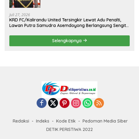
Kejuaraan Menembak Bupati Sidrap Cup
II Tahun 2026
Juli 27, 2026
KRD FC/Kalirandu United Tersingkir Lewat Adu Penalti,
Lawan Putra Samudra Asemdoyong Berlangsung Sengit
namun Tetap Kondusif
Selengkapnya
Redaksi
Indeks
Kode Etik
Pedoman Media Siber
DETIK PERISTIWA 2022