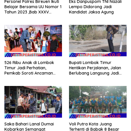
Personel Polres Bireuen Ikuti
Eks Danpuspom TNI Nazali
Belajar Bersama UU Nomor 1
Lempo Didorong Jadi
Tahun 2023 ,Bab XXXV
Kandidat Jaksa Agung
tentang Tindak Pidana
Khusus.
526 Ribu Anak di Lombok
Bupati Lombok Timur
Timur Jadi Perhatian,
Hentikan Perjalanan, Jalan
Pemkab Soroti Ancaman
Berlubang Langsung Jadi
Kekerasan hingga
Perhatian
Pernikahan Dini
Saka Bahari Lanal Dumai
Voli Putra Kota Juang
Kobarkan Semangat
Terhenti di Babak 8 Besar