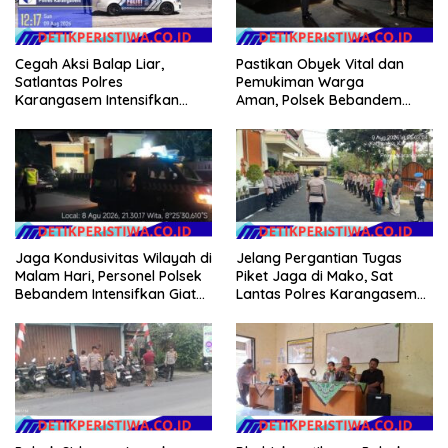
Cegah Aksi Balap Liar,
Pastikan Obyek Vital dan
Satlantas Polres
Pemukiman Warga
Karangasem Intensifkan
Aman, Polsek Bebandem
patrol di Jalan Raya Ujung-
Intensifkan Patroli Barcode
Seraya
pada Dini Hari
Jaga Kondusivitas Wilayah di
Jelang Pergantian Tugas
Malam Hari, Personel Polsek
Piket Jaga di Mako, Sat
Bebandem Intensifkan Giat
Lantas Polres Karangasem
Blue Light Patrol
Ikuti Apel Serah Terima Tugas
Jaga