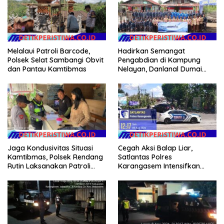
Hadirkan Semangat
Melalaui Patroli Barcode,
Pengabdian di Kampung
Polsek Selat Sambangi Obvit
Nelayan, Danlanal Dumai
dan Pantau Kamtibmas
Pimpin Aksi Bakti Sosial dan
Bersih Pantai
Jaga Kondusivitas Situasi
Cegah Aksi Balap Liar,
Kamtibmas, Polsek Rendang
Satlantas Polres
Rutin Laksanakan Patroli
Karangasem Intensifkan
Dialogis
patrol di Jalan Raya Ujung-
Seraya