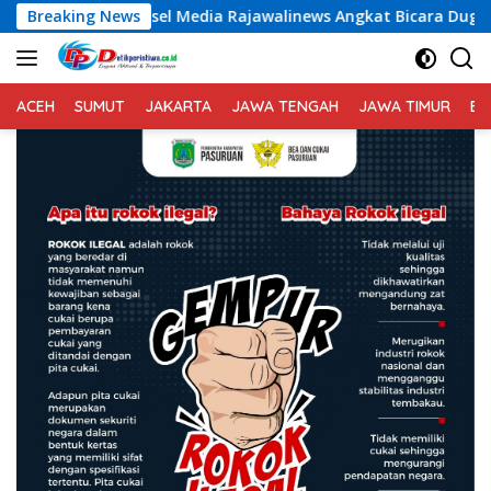
Langsung
dia Rajawalinews Angkat Bicara Dugaan Penggelapan Dana Des
Breaking News
ke
konten
ACEH
SUMUT
JAKARTA
JAWA TENGAH
JAWA TIMUR
BA