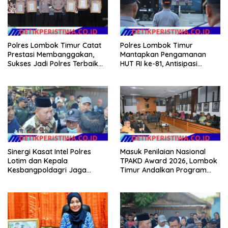
Polres Lombok Timur Catat
Polres Lombok Timur
Prestasi Membanggakan,
Mantapkan Pengamanan
Sukses Jadi Polres Terbaik
HUT RI ke-81, Antisipasi
dalam Pelayanan Publik di
Kerawanan hingga Sambut
NTB
Agenda Kapolri
Sinergi Kasat Intel Polres
Masuk Penilaian Nasional
Lotim dan Kepala
TPAKD Award 2026, Lombok
Kesbangpoldagri Jaga
Timur Andalkan Program
Kondusivitas Aksi Damai
Inklusi Keuangan untuk
Masyarakat
Dongkrak Kesejahteraan
Warga