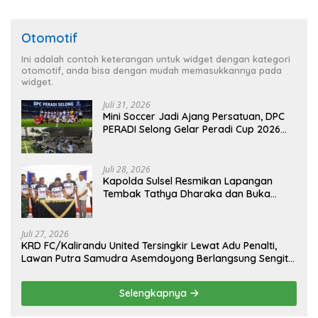
Otomotif
Ini adalah contoh keterangan untuk widget dengan kategori
otomotif, anda bisa dengan mudah memasukkannya pada
widget.
Juli 31, 2026
Mini Soccer Jadi Ajang Persatuan, DPC
PERADI Selong Gelar Peradi Cup 2026
Sambut Hari Kemerdekaan
Juli 28, 2026
Kapolda Sulsel Resmikan Lapangan
Tembak Tathya Dharaka dan Buka
Kejuaraan Menembak Bupati Sidrap Cup
II Tahun 2026
Juli 27, 2026
KRD FC/Kalirandu United Tersingkir Lewat Adu Penalti,
Lawan Putra Samudra Asemdoyong Berlangsung Sengit
namun Tetap Kondusif
Selengkapnya