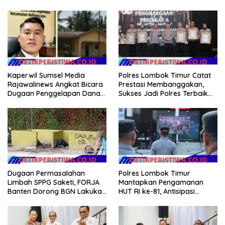
Kaperwil Sumsel Media
Polres Lombok Timur Catat
Rajawalinews Angkat Bicara
Prestasi Membanggakan,
Dugaan Penggelapan Dana
Sukses Jadi Polres Terbaik
Desa Rp 84 Juta, Kades
dalam Pelayanan Publik di
Argomulyo Belitang Jaya
NTB
Hilang 3 Bulan Bawa
Anggaran Pembangunan
Dugaan Permasalahan
Polres Lombok Timur
Limbah SPPG Saketi, FORJA
Mantapkan Pengamanan
Banten Dorong BGN Lakukan
HUT RI ke-81, Antisipasi
Audit dan Evaluasi Korcam
Kerawanan hingga Sambut
Agenda Kapolri