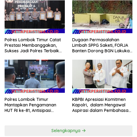
Argomulyo Belitang Jaya
Hilang 3 Bulan Bawa
Anggaran Pembangunan
Dugaan Permasalahan
Polres Lombok Timur Catat
Limbah SPPG Saketi, FORJA
Prestasi Membanggakan,
Banten Dorong BGN Lakukan
Sukses Jadi Polres Terbaik
Audit dan Evaluasi Korcam
dalam Pelayanan Publik di
NTB
KBPBI Apresiasi Komitmen
Polres Lombok Timur
Kapolri, dalam Mengawal
Mantapkan Pengamanan
Aspirasi dalam Pembahasan
HUT RI ke-81, Antisipasi
RUU Ketenagakerjaan
Kerawanan hingga Sambut
Agenda Kapolri
Selengkapnya