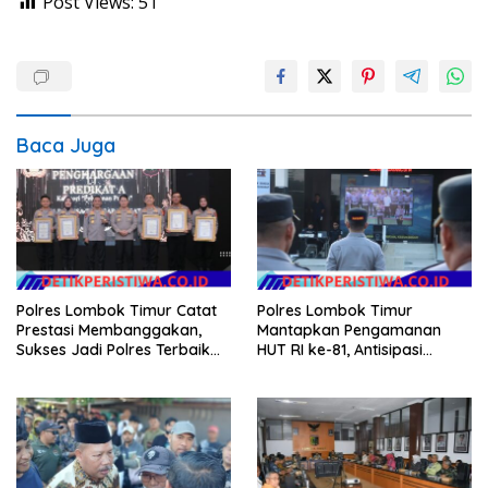
Post Views:
51
Baca Juga
Polres Lombok Timur Catat
Polres Lombok Timur
Prestasi Membanggakan,
Mantapkan Pengamanan
Sukses Jadi Polres Terbaik
HUT RI ke-81, Antisipasi
dalam Pelayanan Publik di
Kerawanan hingga Sambut
NTB
Agenda Kapolri