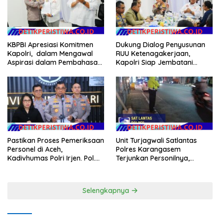
KBPBI Apresiasi Komitmen
Dukung Dialog Penyusunan
Kapolri, dalam Mengawal
RUU Ketenagakerjaan,
Aspirasi dalam Pembahasan
Kapolri Siap Jembatani
RUU Ketenagakerjaan
Aspirasi Buruh
Pastikan Proses Pemeriksaan
Unit Turjagwali Satlantas
Personel di Aceh,
Polres Karangasem
Kadivhumas Polri Irjen. Pol.
Terjunkan Personilnya,
Jhonny Edison Isir Tekankan
Laksanakan Patroli Barcode
Dilaksanakan Secara
dan Blue Light Patrol
Profesional dan Transparan
Selengkapnya