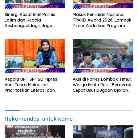
Sinergi Kasat Intel Polres
Masuk Penilaian Nasional
Lotim dan Kepala
TPAKD Award 2026, Lombok
Kesbangpoldagri Jaga
Timur Andalkan Program
Kondusivitas Aksi Damai
Inklusi Keuangan untuk
Masyarakat
Dongkrak Kesejahteraan
Warga
Kepala UPT SPF SD Inpres
Aksi di Polres Lombok Timur,
Andi Tonro Makassar
Warga Minta Polisi Bergerak
Prioritaskan Literasi dan
Cepat Usut Dugaan Ujaran
Pembenahan Fasilitas
Kebencian terhadap Bupati
Sekolah
Rekomendasi untuk kamu