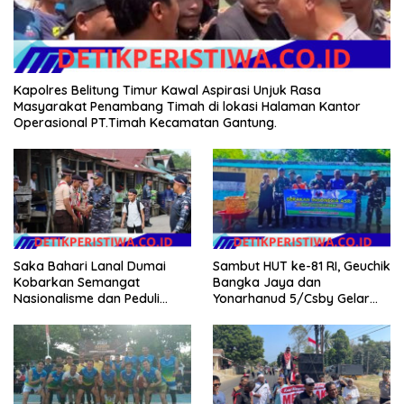
Kapolres Belitung Timur Kawal Aspirasi Unjuk Rasa
Masyarakat Penambang Timah di lokasi Halaman Kantor
Operasional PT.Timah Kecamatan Gantung.
Saka Bahari Lanal Dumai
Sambut HUT ke-81 RI, Geuchik
Kobarkan Semangat
Bangka Jaya dan
Nasionalisme dan Peduli
Yonarhanud 5/Csby Gelar
Pesisir di Kampung Nelayan
Gotong Royong dalam
Gerakan Indonesia Asri