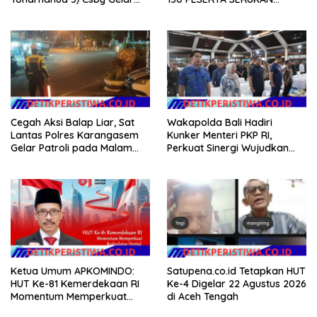
Gotong Royong dalam
EVALUASI APBD Rp9,49 MILIAR
Gerakan Indonesia Asri
Cegah Aksi Balap Liar, Sat
Wakapolda Bali Hadiri
Lantas Polres Karangasem
Kunker Menteri PKP RI,
Gelar Patroli pada Malam
Perkuat Sinergi Wujudkan
Minggu
Hunian Layak bagi
Masyarakat
Ketua Umum APKOMINDO:
Satupena.co.id Tetapkan HUT
HUT Ke-81 Kemerdekaan RI
Ke-4 Digelar 22 Agustus 2026
Momentum Memperkuat
di Aceh Tengah
Kedaulatan Digital, Inovasi