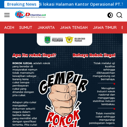
Langsung
lokasi Halaman Kantor Operasional PT.Timah Kecamatan Gantu
Breaking News
ke
konten
ACEH
SUMUT
JAKARTA
JAWA TENGAH
JAWA TIMUR
BA