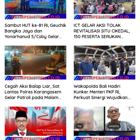
Sambut HUT ke-81 RI, Geuchik
ICT GELAR AKSI TOLAK
Bangka Jaya dan
REVITALISASI SITU CIKEDAL,
Yonarhanud 5/Csby Gelar
150 PESERTA SERUKAN
Gotong Royong dalam
EVALUASI APBD Rp9,49 MILIAR
Gerakan Indonesia Asri
Cegah Aksi Balap Liar, Sat
Wakapolda Bali Hadiri
Lantas Polres Karangasem
Kunker Menteri PKP RI,
Gelar Patroli pada Malam
Perkuat Sinergi Wujudkan
Minggu
Hunian Layak bagi
Masyarakat