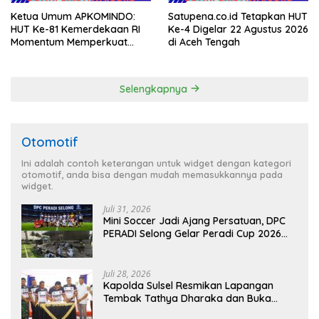
Ketua Umum APKOMINDO:
Satupena.co.id Tetapkan HUT
HUT Ke-81 Kemerdekaan RI
Ke-4 Digelar 22 Agustus 2026
Momentum Memperkuat
di Aceh Tengah
Kedaulatan Digital, Inovasi
Teknologi, dan Kepastian
Hukum Menuju Indonesia
Selengkapnya
Emas 2045
Otomotif
Ini adalah contoh keterangan untuk widget dengan kategori
otomotif, anda bisa dengan mudah memasukkannya pada
widget.
Juli 31, 2026
Mini Soccer Jadi Ajang Persatuan, DPC
PERADI Selong Gelar Peradi Cup 2026
Sambut Hari Kemerdekaan
Juli 28, 2026
Kapolda Sulsel Resmikan Lapangan
Tembak Tathya Dharaka dan Buka
Kejuaraan Menembak Bupati Sidrap Cup