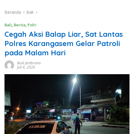
Beranda
Bali
Bali
,
Berita
,
Polri
Cegah Aksi Balap Liar, Sat Lantas
Polres Karangasem Gelar Patroli
pada Malam Hari
Budi Jembrana
Juli 6, 2026