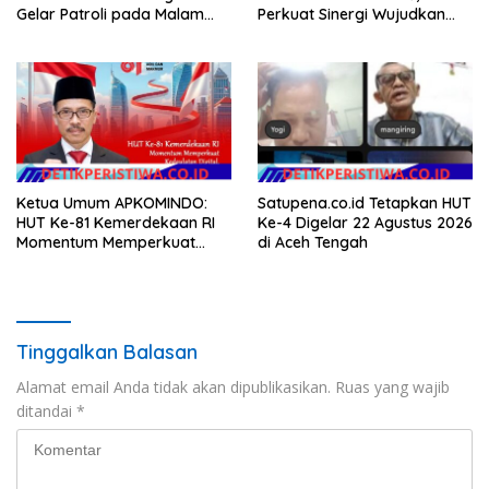
Gelar Patroli pada Malam
Perkuat Sinergi Wujudkan
Minggu
Hunian Layak bagi
Masyarakat
Ketua Umum APKOMINDO:
Satupena.co.id Tetapkan HUT
HUT Ke-81 Kemerdekaan RI
Ke-4 Digelar 22 Agustus 2026
Momentum Memperkuat
di Aceh Tengah
Kedaulatan Digital, Inovasi
Teknologi, dan Kepastian
Hukum Menuju Indonesia
Emas 2045
Tinggalkan Balasan
Alamat email Anda tidak akan dipublikasikan.
Ruas yang wajib
ditandai
*