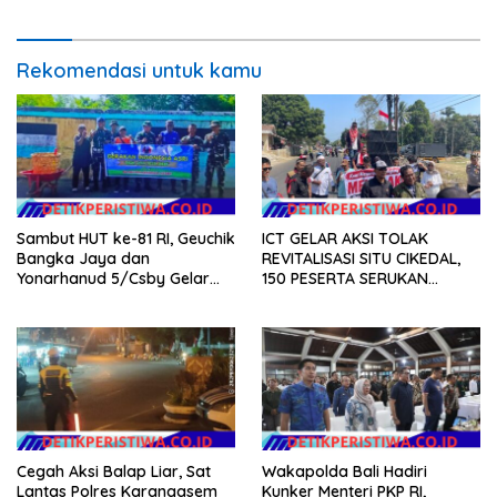
Teknologi, dan Kepastian
Hukum Menuju Indonesia
Emas 2045
Rekomendasi untuk kamu
Sambut HUT ke-81 RI, Geuchik
ICT GELAR AKSI TOLAK
Bangka Jaya dan
REVITALISASI SITU CIKEDAL,
Yonarhanud 5/Csby Gelar
150 PESERTA SERUKAN
Gotong Royong dalam
EVALUASI APBD Rp9,49 MILIAR
Gerakan Indonesia Asri
Cegah Aksi Balap Liar, Sat
Wakapolda Bali Hadiri
Lantas Polres Karangasem
Kunker Menteri PKP RI,