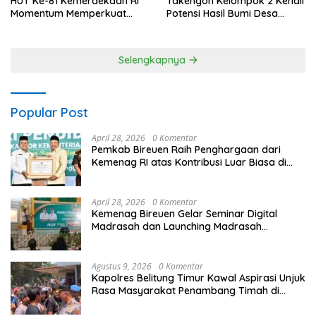
Takengon Kelompok 2 Kenali
HUT Ke-81 Kemerdekaan RI
Potensi Hasil Bumi Desa
Momentum Memperkuat
Pantan Nangka
Kedaulatan Digital, Inovasi
Teknologi, dan Kepastian
Hukum Menuju Indonesia
Selengkapnya
Emas 2045
Popular Post
April 28, 2026
0 Komentar
Pemkab Bireuen Raih Penghargaan dari
Kemenag RI atas Kontribusi Luar Biasa di
Sektor Keagamaan dan Pendidikan
April 28, 2026
0 Komentar
Kemenag Bireuen Gelar Seminar Digital
Madrasah dan Launching Madrasah
Unggulan Peringati Hardiknas 2026
Agustus 9, 2026
0 Komentar
Kapolres Belitung Timur Kawal Aspirasi Unjuk
Rasa Masyarakat Penambang Timah di
lokasi Halaman Kantor Operasional