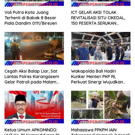
Voli Putra Kota Juang
ICT GELAR AKSI TOLAK
Terhenti di Babak 8 Besar
REVITALISASI SITU CIKEDAL,
Piala Dandim 0111/Bireuen
150 PESERTA SERUKAN
EVALUASI APBD Rp9,49 MILIAR
Cegah Aksi Balap Liar, Sat
Wakapolda Bali Hadiri
Lantas Polres Karangasem
Kunker Menteri PKP RI,
Gelar Patroli pada Malam
Perkuat Sinergi Wujudkan
Minggu
Hunian Layak bagi
Masyarakat
Mahasiswa PPKPM IAIN
Ketua Umum APKOMINDO: