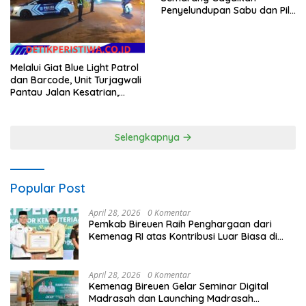
Penyelundupan Sabu dan Pil
Koplo Lewat Modus Lempar
Paket, DPD GERAM Jateng
Beri Dukungan Penuh
Melalui Giat Blue Light Patrol
dan Barcode, Unit Turjagwali
Pantau Jalan Kesatrian,
Diponogoro dan Kartini
Selengkapnya
Popular Post
April 28, 2026
0 Komentar
Pemkab Bireuen Raih Penghargaan dari
Kemenag RI atas Kontribusi Luar Biasa di
Sektor Keagamaan dan Pendidikan
April 28, 2026
0 Komentar
Kemenag Bireuen Gelar Seminar Digital
Madrasah dan Launching Madrasah