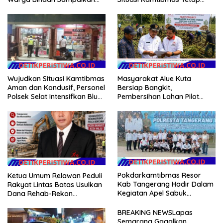
Pesan Kamtibmas
Aman dan Kondusif
Wujudkan Situasi Kamtibmas
Masyarakat Alue Kuta
Aman dan Kondusif, Personel
Bersiap Bangkit,
Polsek Selat Intensifkan Blue
Pembersihan Lahan Pilot
Light Patrol di Wilayah Desa
Project Penanaman Kacang
Duda
Tanah Dimulai Sabtu
Pokdarkamtibmas Resor
Ketua Umum Relawan Peduli
Kab Tangerang Hadir Dalam
Rakyat Lintas Batas Usulkan
Kegiatan Apel Sabuk
Dana Rehab-Rekon
Kamtibmas Polresta
Pascabencana di Aceh
Tangerang Tahun 2026
Dikelola Langsung
BREAKING NEWSLapas
Pemerintah Pusat
Semarang Gagalkan