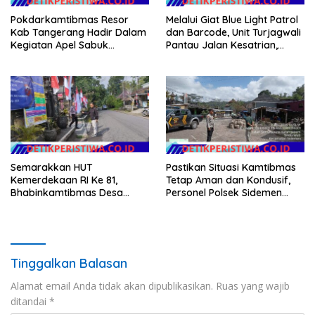
Pokdarkamtibmas Resor
Melalui Giat Blue Light Patrol
Kab Tangerang Hadir Dalam
dan Barcode, Unit Turjagwali
Kegiatan Apel Sabuk
Pantau Jalan Kesatrian,
Kamtibmas Polresta
Diponogoro dan Kartini
Tangerang Tahun 2026
Semarakkan HUT
Pastikan Situasi Kamtibmas
Kemerdekaan RI Ke 81,
Tetap Aman dan Kondusif,
Bhabinkamtibmas Desa
Personel Polsek Sidemen
Sangkan Gunung Ajak
Gelar Patroli Dialogis
Warganya Kibarkan Bendera
Merah Putih
Tinggalkan Balasan
Alamat email Anda tidak akan dipublikasikan.
Ruas yang wajib
ditandai
*