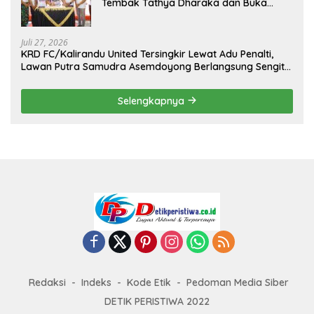
Tembak Tathya Dharaka dan Buka
Kejuaraan Menembak Bupati Sidrap Cup
II Tahun 2026
Juli 27, 2026
KRD FC/Kalirandu United Tersingkir Lewat Adu Penalti,
Lawan Putra Samudra Asemdoyong Berlangsung Sengit
namun Tetap Kondusif
Selengkapnya
Redaksi
Indeks
Kode Etik
Pedoman Media Siber
DETIK PERISTIWA 2022