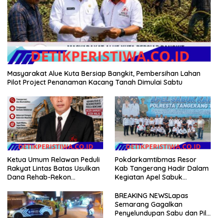
Masyarakat Alue Kuta Bersiap Bangkit, Pembersihan Lahan
Pilot Project Penanaman Kacang Tanah Dimulai Sabtu
Ketua Umum Relawan Peduli
Pokdarkamtibmas Resor
Rakyat Lintas Batas Usulkan
Kab Tangerang Hadir Dalam
Dana Rehab-Rekon
Kegiatan Apel Sabuk
Pascabencana di Aceh
Kamtibmas Polresta
Dikelola Langsung
Tangerang Tahun 2026
BREAKING NEWSLapas
Pemerintah Pusat
Semarang Gagalkan
Penyelundupan Sabu dan Pil