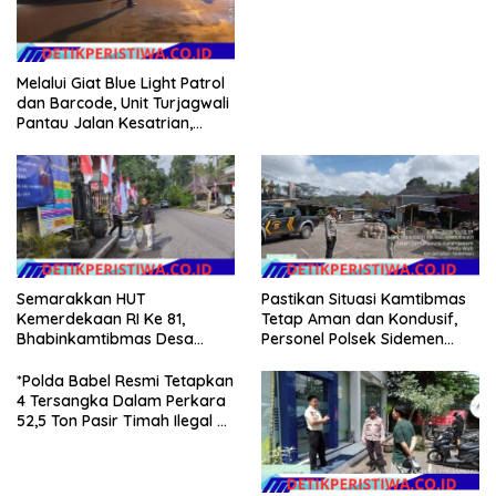
Koplo Lewat Modus Lempar
Paket, DPD GERAM Jateng
Beri Dukungan Penuh
Melalui Giat Blue Light Patrol
dan Barcode, Unit Turjagwali
Pantau Jalan Kesatrian,
Diponogoro dan Kartini
Semarakkan HUT
Pastikan Situasi Kamtibmas
Kemerdekaan RI Ke 81,
Tetap Aman dan Kondusif,
Bhabinkamtibmas Desa
Personel Polsek Sidemen
Sangkan Gunung Ajak
Gelar Patroli Dialogis
Warganya Kibarkan Bendera
*Polda Babel Resmi Tetapkan
Merah Putih
4 Tersangka Dalam Perkara
52,5 Ton Pasir Timah Ilegal Di
Belitung*