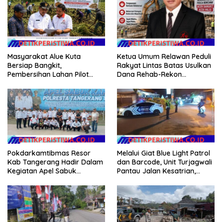
Masyarakat Alue Kuta
Ketua Umum Relawan Peduli
Bersiap Bangkit,
Rakyat Lintas Batas Usulkan
Pembersihan Lahan Pilot
Dana Rehab-Rekon
Project Penanaman Kacang
Pascabencana di Aceh
Tanah Dimulai Sabtu
Dikelola Langsung
Pemerintah Pusat
Pokdarkamtibmas Resor
Melalui Giat Blue Light Patrol
Kab Tangerang Hadir Dalam
dan Barcode, Unit Turjagwali
Kegiatan Apel Sabuk
Pantau Jalan Kesatrian,
Kamtibmas Polresta
Diponogoro dan Kartini
Tangerang Tahun 2026