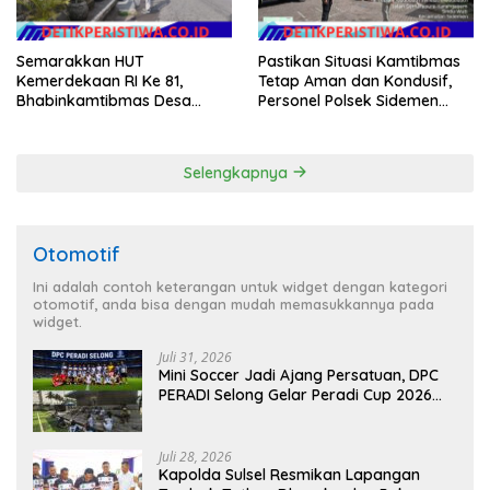
Semarakkan HUT
Pastikan Situasi Kamtibmas
Kemerdekaan RI Ke 81,
Tetap Aman dan Kondusif,
Bhabinkamtibmas Desa
Personel Polsek Sidemen
Sangkan Gunung Ajak
Gelar Patroli Dialogis
Warganya Kibarkan Bendera
Merah Putih
Selengkapnya
Otomotif
Ini adalah contoh keterangan untuk widget dengan kategori
otomotif, anda bisa dengan mudah memasukkannya pada
widget.
Juli 31, 2026
Mini Soccer Jadi Ajang Persatuan, DPC
PERADI Selong Gelar Peradi Cup 2026
Sambut Hari Kemerdekaan
Juli 28, 2026
Kapolda Sulsel Resmikan Lapangan