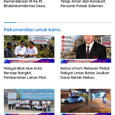
Kemerdekaan RI Ke 81,
Tetap Aman dan Kondusif,
Bhabinkamtibmas Desa
Personel Polsek Sidemen
Sangkan Gunung Ajak
Gelar Patroli Dialogis
Warganya Kibarkan Bendera
Merah Putih
Rekomendasi untuk kamu
Masyarakat Alue Kuta
Ketua Umum Relawan Peduli
Bersiap Bangkit,
Rakyat Lintas Batas Usulkan
Pembersihan Lahan Pilot
Dana Rehab-Rekon
Project Penanaman Kacang
Pascabencana di Aceh
Tanah Dimulai Sabtu
Dikelola Langsung
Pemerintah Pusat