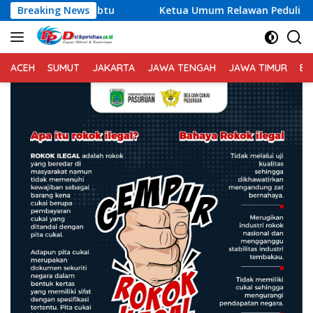
Langsung
Breaking News
Ketua Umum Relawan Peduli Rakyat Lintas Batas Usulka
ke
konten
ACEH
SUMUT
JAKARTA
JAWA TENGAH
JAWA TIMUR
BA