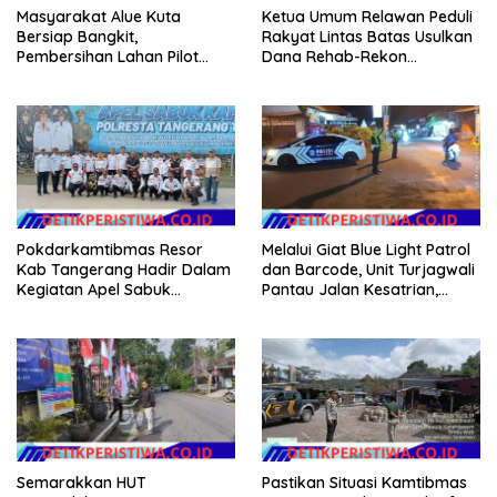
Masyarakat Alue Kuta
Ketua Umum Relawan Peduli
Bersiap Bangkit,
Rakyat Lintas Batas Usulkan
Pembersihan Lahan Pilot
Dana Rehab-Rekon
Project Penanaman Kacang
Pascabencana di Aceh
Tanah Dimulai Sabtu
Dikelola Langsung
Pemerintah Pusat
Pokdarkamtibmas Resor
Melalui Giat Blue Light Patrol
Kab Tangerang Hadir Dalam
dan Barcode, Unit Turjagwali
Kegiatan Apel Sabuk
Pantau Jalan Kesatrian,
Kamtibmas Polresta
Diponogoro dan Kartini
Tangerang Tahun 2026
Semarakkan HUT
Pastikan Situasi Kamtibmas