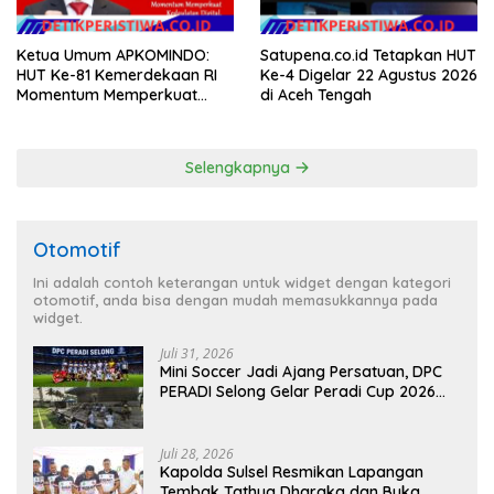
Ketua Umum APKOMINDO:
Satupena.co.id Tetapkan HUT
HUT Ke-81 Kemerdekaan RI
Ke-4 Digelar 22 Agustus 2026
Momentum Memperkuat
di Aceh Tengah
Kedaulatan Digital, Inovasi
Teknologi, dan Kepastian
Hukum Menuju Indonesia
Selengkapnya
Emas 2045
Otomotif
Ini adalah contoh keterangan untuk widget dengan kategori
otomotif, anda bisa dengan mudah memasukkannya pada
widget.
Juli 31, 2026
Mini Soccer Jadi Ajang Persatuan, DPC
PERADI Selong Gelar Peradi Cup 2026
Sambut Hari Kemerdekaan
Juli 28, 2026
Kapolda Sulsel Resmikan Lapangan
Tembak Tathya Dharaka dan Buka