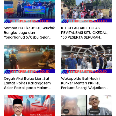
Sambut HUT ke-81 RI, Geuchik
ICT GELAR AKSI TOLAK
Bangka Jaya dan
REVITALISASI SITU CIKEDAL,
Yonarhanud 5/Csby Gelar
150 PESERTA SERUKAN
Gotong Royong dalam
EVALUASI APBD Rp9,49 MILIAR
Gerakan Indonesia Asri
Cegah Aksi Balap Liar, Sat
Wakapolda Bali Hadiri
Lantas Polres Karangasem
Kunker Menteri PKP RI,
Gelar Patroli pada Malam
Perkuat Sinergi Wujudkan
Minggu
Hunian Layak bagi
Masyarakat