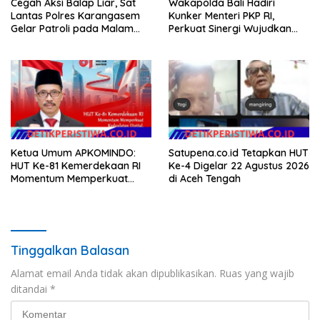
Cegah Aksi Balap Liar, Sat
Wakapolda Bali Hadiri
Lantas Polres Karangasem
Kunker Menteri PKP RI,
Gelar Patroli pada Malam
Perkuat Sinergi Wujudkan
Minggu
Hunian Layak bagi
Masyarakat
Ketua Umum APKOMINDO:
Satupena.co.id Tetapkan HUT
HUT Ke-81 Kemerdekaan RI
Ke-4 Digelar 22 Agustus 2026
Momentum Memperkuat
di Aceh Tengah
Kedaulatan Digital, Inovasi
Teknologi, dan Kepastian
Hukum Menuju Indonesia
Emas 2045
Tinggalkan Balasan
Alamat email Anda tidak akan dipublikasikan.
Ruas yang wajib
ditandai
*