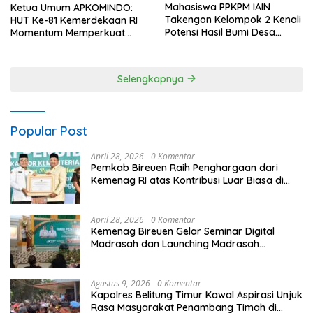
Mahasiswa PPKPM IAIN
Ketua Umum APKOMINDO:
Takengon Kelompok 2 Kenali
HUT Ke-81 Kemerdekaan RI
Potensi Hasil Bumi Desa
Momentum Memperkuat
Pantan Nangka
Kedaulatan Digital, Inovasi
Teknologi, dan Kepastian
Hukum Menuju Indonesia
Selengkapnya
Emas 2045
Popular Post
April 28, 2026
0 Komentar
Pemkab Bireuen Raih Penghargaan dari
Kemenag RI atas Kontribusi Luar Biasa di
Sektor Keagamaan dan Pendidikan
April 28, 2026
0 Komentar
Kemenag Bireuen Gelar Seminar Digital
Madrasah dan Launching Madrasah
Unggulan Peringati Hardiknas 2026
Agustus 9, 2026
0 Komentar
Kapolres Belitung Timur Kawal Aspirasi Unjuk
Rasa Masyarakat Penambang Timah di