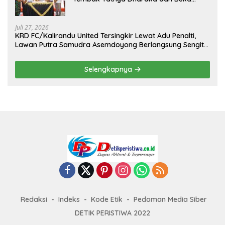
Kejuaraan Menembak Bupati Sidrap Cup
II Tahun 2026
Juli 27, 2026
KRD FC/Kalirandu United Tersingkir Lewat Adu Penalti,
Lawan Putra Samudra Asemdoyong Berlangsung Sengit
namun Tetap Kondusif
Selengkapnya
Redaksi
Indeks
Kode Etik
Pedoman Media Siber
DETIK PERISTIWA 2022