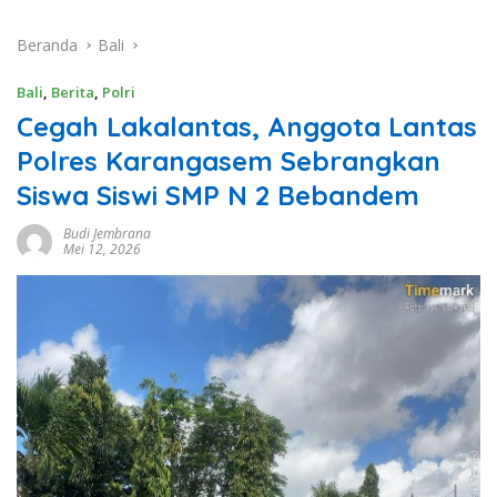
Beranda
Bali
Bali
,
Berita
,
Polri
Cegah Lakalantas, Anggota Lantas
Polres Karangasem Sebrangkan
Siswa Siswi SMP N 2 Bebandem
Budi Jembrana
Mei 12, 2026