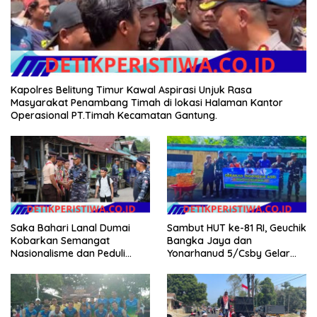
Kapolres Belitung Timur Kawal Aspirasi Unjuk Rasa
Masyarakat Penambang Timah di lokasi Halaman Kantor
Operasional PT.Timah Kecamatan Gantung.
Saka Bahari Lanal Dumai
Sambut HUT ke-81 RI, Geuchik
Kobarkan Semangat
Bangka Jaya dan
Nasionalisme dan Peduli
Yonarhanud 5/Csby Gelar
Pesisir di Kampung Nelayan
Gotong Royong dalam
Gerakan Indonesia Asri