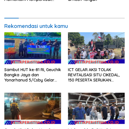
Kedaulatan Digital, Inovasi
Teknologi, dan Kepastian
Hukum Menuju Indonesia
Emas 2045
Rekomendasi untuk kamu
Sambut HUT ke-81 RI, Geuchik
ICT GELAR AKSI TOLAK
Bangka Jaya dan
REVITALISASI SITU CIKEDAL,
Yonarhanud 5/Csby Gelar
150 PESERTA SERUKAN
Gotong Royong dalam
EVALUASI APBD Rp9,49 MILIAR
Gerakan Indonesia Asri