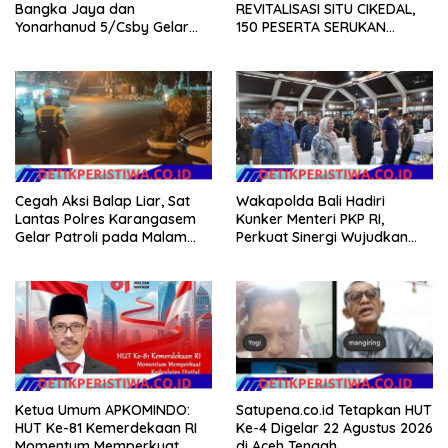
Bangka Jaya dan
REVITALISASI SITU CIKEDAL,
Yonarhanud 5/Csby Gelar
150 PESERTA SERUKAN
Gotong Royong dalam
EVALUASI APBD Rp9,49 MILIAR
Gerakan Indonesia Asri
Cegah Aksi Balap Liar, Sat
Wakapolda Bali Hadiri
Lantas Polres Karangasem
Kunker Menteri PKP RI,
Gelar Patroli pada Malam
Perkuat Sinergi Wujudkan
Minggu
Hunian Layak bagi
Masyarakat
Ketua Umum APKOMINDO:
Satupena.co.id Tetapkan HUT
HUT Ke-81 Kemerdekaan RI
Ke-4 Digelar 22 Agustus 2026
Momentum Memperkuat
di Aceh Tengah