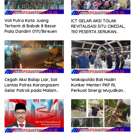
Voli Putra Kota Juang
ICT GELAR AKSI TOLAK
Terhenti di Babak 8 Besar
REVITALISASI SITU CIKEDAL,
Piala Dandim 0111/Bireuen
150 PESERTA SERUKAN
EVALUASI APBD Rp9,49 MILIAR
Cegah Aksi Balap Liar, Sat
Wakapolda Bali Hadiri
Lantas Polres Karangasem
Kunker Menteri PKP RI,
Gelar Patroli pada Malam
Perkuat Sinergi Wujudkan
Minggu
Hunian Layak bagi
Masyarakat