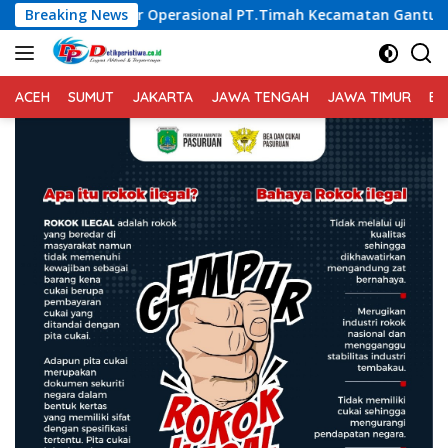
Langsung
erasional PT.Timah Kecamatan Gantung.
Breaking News
Saka Bahari L
ke
konten
ACEH
SUMUT
JAKARTA
JAWA TENGAH
JAWA TIMUR
BA