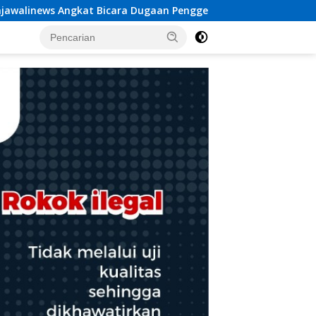
n Penggelapan Dana Desa Rp 84 Juta, Kades Argomulyo Belitan