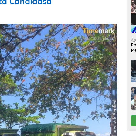
a Candidasa
Ag
Po
Me
da