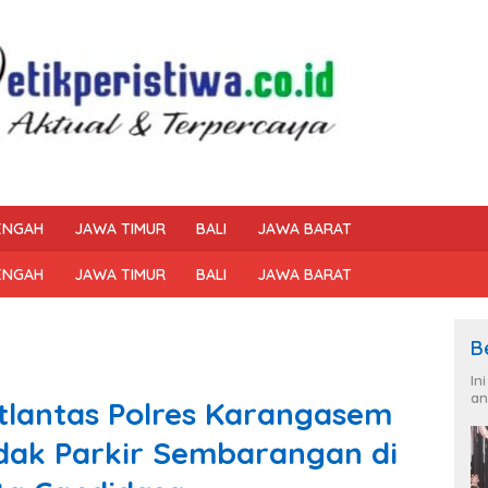
ENGAH
JAWA TIMUR
BALI
JAWA BARAT
ENGAH
JAWA TIMUR
BALI
JAWA BARAT
B
In
an
tlantas Polres Karangasem
dak Parkir Sembarangan di