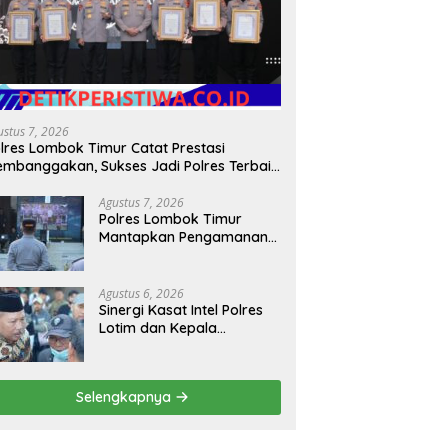
ustus 7, 2026
lres Lombok Timur Catat Prestasi
mbanggakan, Sukses Jadi Polres Terbaik
lam Pelayanan Publik di NTB
Agustus 7, 2026
Polres Lombok Timur
Mantapkan Pengamanan
HUT RI ke-81, Antisipasi
Kerawanan hingga
Sambut Agenda Kapolri
Agustus 6, 2026
Sinergi Kasat Intel Polres
Lotim dan Kepala
Kesbangpoldagri Jaga
Kondusivitas Aksi Damai
Masyarakat
Selengkapnya