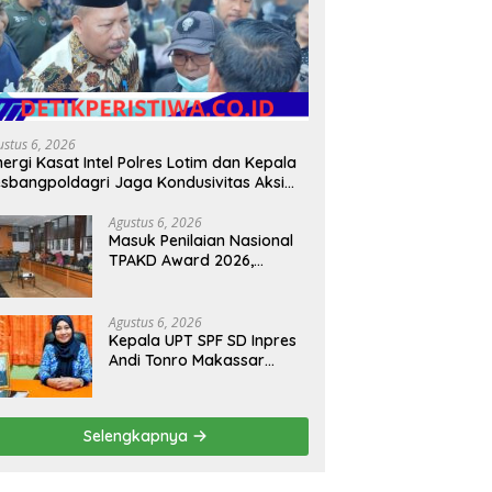
ustus 6, 2026
nergi Kasat Intel Polres Lotim dan Kepala
sbangpoldagri Jaga Kondusivitas Aksi
amai Masyarakat
Agustus 6, 2026
Masuk Penilaian Nasional
TPAKD Award 2026,
Lombok Timur Andalkan
Program Inklusi Keuangan
untuk Dongkrak
Agustus 6, 2026
Kesejahteraan Warga
Kepala UPT SPF SD Inpres
Andi Tonro Makassar
Prioritaskan Literasi dan
Pembenahan Fasilitas
Sekolah
Selengkapnya