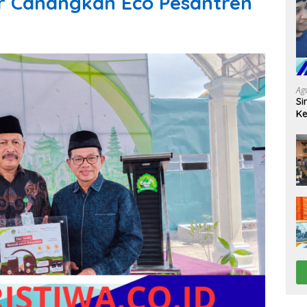
r Canangkan Eco Pesantren
Ag
Si
Ke
D