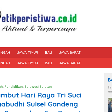
ENGAH
JAWA TIMUR
BALI
JAWA BARAT
ENGAH
JAWA TIMUR
BALI
JAWA BARAT
B
ah
,
Pendidikan
,
Sulawesi Selatan
In
an
but Hari Raya Tri Suci
mabudhi Sulsel Gandeng