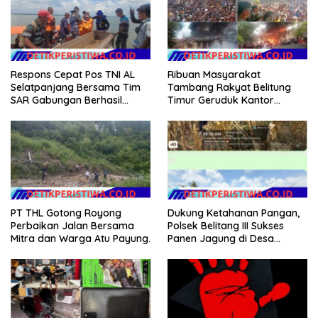
Ribuan Masyarakat
Respons Cepat Pos TNI AL
Tambang Rakyat Belitung
Selatpanjang Bersama Tim
Timur Geruduk Kantor
SAR Gabungan Berhasil
PT.Timah Beltim Spontan
Temukan Korban Terakhir
Membakarnya
Kapal Karam di Perairan
Mengkikip Kepulauan Meranti
PT THL Gotong Royong
Dukung Ketahanan Pangan,
Perbaikan Jalan Bersama
Polsek Belitang III Sukses
Mitra dan Warga Atu Payung.
Panen Jagung di Desa
Karang Jadi