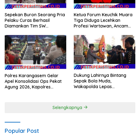
Sepekan Buron Seorang Pria
Ketua Forum Keuchik Muara
Pelaku Curas Berhasil
Tiga Diduga Lecehkan
Diamankan Tim SW
Profesi Wartawan, Ancam
Satreskrim Polres OKU Timur
Kebebasan Pers
Dukung Lahirnya Bintang
Polres Karangasem Gelar
Sepak Bola Muda,
Apel Konsolidasi Ops Pekat
Wakapolda Lepas
Agung 2026, Kapolres
Bhayangkara Bali FC ke Piala
Berikan Apresiasi Capaian
Soeratin 2026
Target Selama Operasi
Selengkapnya
Popular Post