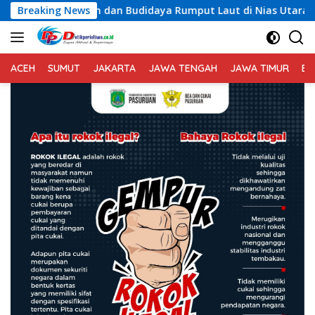
Langsung
Budidaya Rumput Laut di Nias Utara
Breaking News
Respons Cepat Pos
ke
konten
ACEH
SUMUT
JAKARTA
JAWA TENGAH
JAWA TIMUR
BA