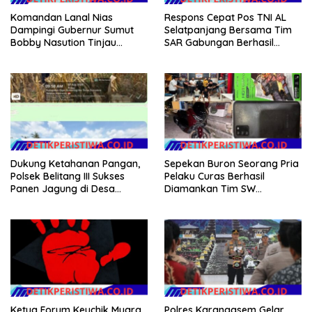
Komandan Lanal Nias
Respons Cepat Pos TNI AL
Dampingi Gubernur Sumut
Selatpanjang Bersama Tim
Bobby Nasution Tinjau
SAR Gabungan Berhasil
Fasilitas Kesehatan dan
Temukan Korban Terakhir
Budidaya Rumput Laut di
Kapal Karam di Perairan
Nias Utara
Mengkikip Kepulauan Meranti
Dukung Ketahanan Pangan,
Sepekan Buron Seorang Pria
Polsek Belitang III Sukses
Pelaku Curas Berhasil
Panen Jagung di Desa
Diamankan Tim SW
Karang Jadi
Satreskrim Polres OKU Timur
Ketua Forum Keuchik Muara
Polres Karangasem Gelar