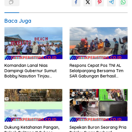
Baca Juga
Komandan Lanal Nias
Respons Cepat Pos TNI AL
Dampingi Gubernur Sumut
Selatpanjang Bersama Tim
Bobby Nasution Tinjau
SAR Gabungan Berhasil
Fasilitas Kesehatan dan
Temukan Korban Terakhir
Budidaya Rumput Laut di
Kapal Karam di Perairan
Nias Utara
Mengkikip Kepulauan Meranti
Dukung Ketahanan Pangan,
Sepekan Buron Seorang Pria