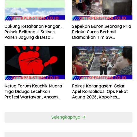
Dukung Ketahanan Pangan,
Sepekan Buron Seorang Pria
Polsek Belitang III Sukses
Pelaku Curas Berhasil
Panen Jagung di Desa
Diamankan Tim SW
Karang Jadi
Satreskrim Polres OKU Timur
Ketua Forum Keuchik Muara
Polres Karangasem Gelar
Tiga Diduga Lecehkan
Apel Konsolidasi Ops Pekat
Profesi Wartawan, Ancam
Agung 2026, Kapolres
Kebebasan Pers
Berikan Apresiasi Capaian
Target Selama Operasi
Selengkapnya