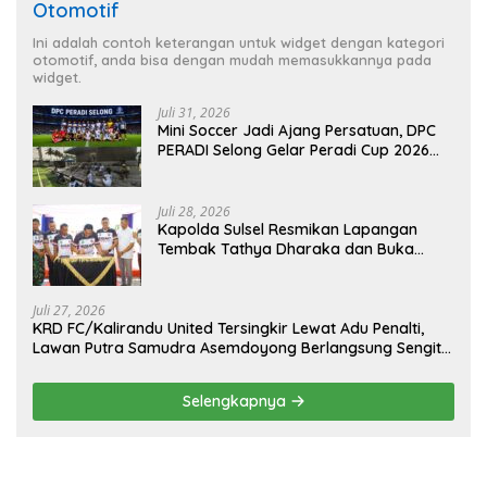
Otomotif
Ini adalah contoh keterangan untuk widget dengan kategori
otomotif, anda bisa dengan mudah memasukkannya pada
widget.
Juli 31, 2026
Mini Soccer Jadi Ajang Persatuan, DPC
PERADI Selong Gelar Peradi Cup 2026
Sambut Hari Kemerdekaan
Juli 28, 2026
Kapolda Sulsel Resmikan Lapangan
Tembak Tathya Dharaka dan Buka
Kejuaraan Menembak Bupati Sidrap Cup
II Tahun 2026
Juli 27, 2026
KRD FC/Kalirandu United Tersingkir Lewat Adu Penalti,
Lawan Putra Samudra Asemdoyong Berlangsung Sengit
namun Tetap Kondusif
Selengkapnya