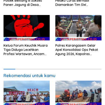
Polsek Belitang III Sukses
Pelaku Curas Berhasil
Panen Jagung di Desa
Diamankan Tim SW
Karang Jadi
Satreskrim Polres OKU Timur
Ketua Forum Keuchik Muara
Polres Karangasem Gelar
Tiga Diduga Lecehkan
Apel Konsolidasi Ops Pekat
Profesi Wartawan, Ancam
Agung 2026, Kapolres
Kebebasan Pers
Berikan Apresiasi Capaian
Target Selama Operasi
Rekomendasi untuk kamu