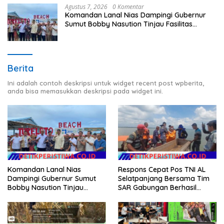
Agustus 7, 2026
0 Komentar
Komandan Lanal Nias Dampingi Gubernur
Sumut Bobby Nasution Tinjau Fasilitas
Kesehatan dan Budidaya Rumput Laut di
Nias Utara
Berita
Ini adalah contoh deskripsi untuk widget recent post wpberita,
anda bisa memasukkan deskripsi pada widget ini.
Komandan Lanal Nias
Respons Cepat Pos TNI AL
Dampingi Gubernur Sumut
Selatpanjang Bersama Tim
Bobby Nasution Tinjau
SAR Gabungan Berhasil
Fasilitas Kesehatan dan
Temukan Korban Terakhir
Budidaya Rumput Laut di
Kapal Karam di Perairan
Nias Utara
Mengkikip Kepulauan Meranti