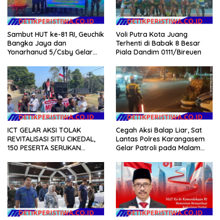
Voli Putra Kota Juang
Sambut HUT ke-81 RI, Geuchik
Terhenti di Babak 8 Besar
Bangka Jaya dan
Piala Dandim 0111/Bireuen
Yonarhanud 5/Csby Gelar
Gotong Royong dalam
Gerakan Indonesia Asri
ICT GELAR AKSI TOLAK
Cegah Aksi Balap Liar, Sat
REVITALISASI SITU CIKEDAL,
Lantas Polres Karangasem
150 PESERTA SERUKAN
Gelar Patroli pada Malam
EVALUASI APBD Rp9,49 MILIAR
Minggu