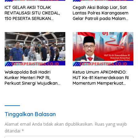
ICT GELAR AKSI TOLAK
Cegah Aksi Balap Liar, Sat
REVITALISASI SITU CIKEDAL,
Lantas Polres Karangasem
150 PESERTA SERUKAN
Gelar Patroli pada Malam
EVALUASI APBD Rp9,49 MILIAR
Minggu
Wakapolda Bali Hadiri
Ketua Umum APKOMINDO:
Kunker Menteri PKP RI,
HUT Ke-81 Kemerdekaan RI
Perkuat Sinergi Wujudkan
Momentum Memperkuat
Hunian Layak bagi
Kedaulatan Digital, Inovasi
Masyarakat
Teknologi, dan Kepastian
Hukum Menuju Indonesia
Emas 2045
Tinggalkan Balasan
Alamat email Anda tidak akan dipublikasikan.
Ruas yang wajib
ditandai
*