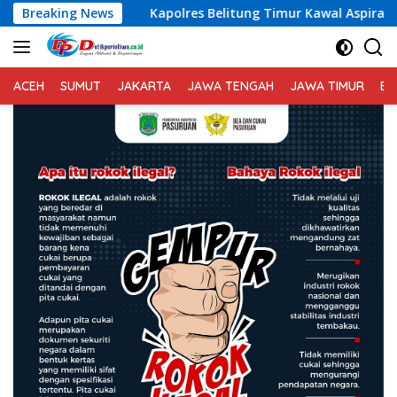
Langsung
Kapolres Belitung Timur Kawal Aspirasi Unjuk Rasa Masyara
Breaking News
ke
konten
ACEH
SUMUT
JAKARTA
JAWA TENGAH
JAWA TIMUR
BA