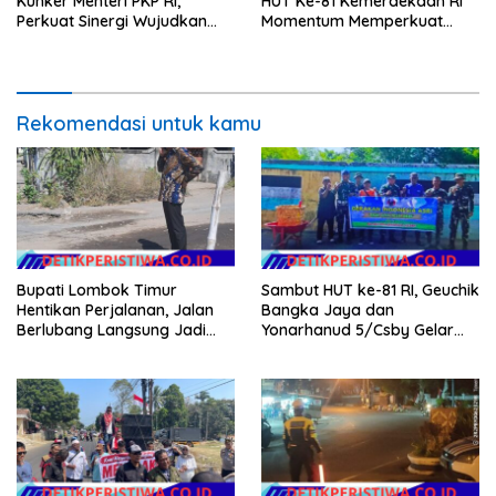
Kunker Menteri PKP RI,
HUT Ke-81 Kemerdekaan RI
Perkuat Sinergi Wujudkan
Momentum Memperkuat
Hunian Layak bagi
Kedaulatan Digital, Inovasi
Masyarakat
Teknologi, dan Kepastian
Hukum Menuju Indonesia
Emas 2045
Rekomendasi untuk kamu
Bupati Lombok Timur
Sambut HUT ke-81 RI, Geuchik
Hentikan Perjalanan, Jalan
Bangka Jaya dan
Berlubang Langsung Jadi
Yonarhanud 5/Csby Gelar
Perhatian
Gotong Royong dalam
Gerakan Indonesia Asri