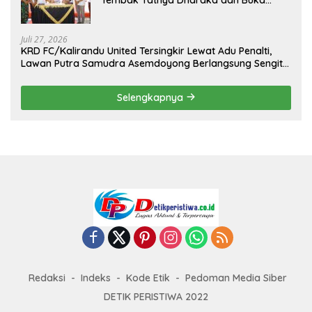
Kejuaraan Menembak Bupati Sidrap Cup
II Tahun 2026
Juli 27, 2026
KRD FC/Kalirandu United Tersingkir Lewat Adu Penalti,
Lawan Putra Samudra Asemdoyong Berlangsung Sengit
namun Tetap Kondusif
Selengkapnya
Redaksi
Indeks
Kode Etik
Pedoman Media Siber
DETIK PERISTIWA 2022