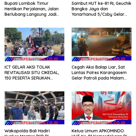
Bupati Lombok Timur
Sambut HUT ke-81 RI, Geuchik
Hentikan Perjalanan, Jalan
Bangka Jaya dan
Berlubang Langsung Jadi
Yonarhanud 5/Csby Gelar
Perhatian
Gotong Royong dalam
Gerakan Indonesia Asri
ICT GELAR AKSI TOLAK
Cegah Aksi Balap Liar, Sat
REVITALISASI SITU CIKEDAL,
Lantas Polres Karangasem
150 PESERTA SERUKAN
Gelar Patroli pada Malam
EVALUASI APBD Rp9,49 MILIAR
Minggu
Wakapolda Bali Hadiri
Ketua Umum APKOMINDO: