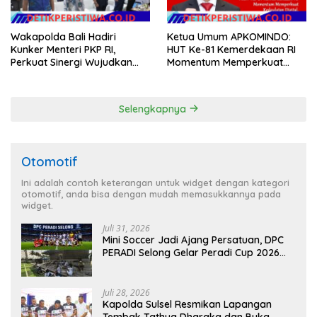
Wakapolda Bali Hadiri
Ketua Umum APKOMINDO:
Kunker Menteri PKP RI,
HUT Ke-81 Kemerdekaan RI
Perkuat Sinergi Wujudkan
Momentum Memperkuat
Hunian Layak bagi
Kedaulatan Digital, Inovasi
Masyarakat
Teknologi, dan Kepastian
Hukum Menuju Indonesia
Selengkapnya
Emas 2045
Otomotif
Ini adalah contoh keterangan untuk widget dengan kategori
otomotif, anda bisa dengan mudah memasukkannya pada
widget.
Juli 31, 2026
Mini Soccer Jadi Ajang Persatuan, DPC
PERADI Selong Gelar Peradi Cup 2026
Sambut Hari Kemerdekaan
Juli 28, 2026
Kapolda Sulsel Resmikan Lapangan
Tembak Tathya Dharaka dan Buka