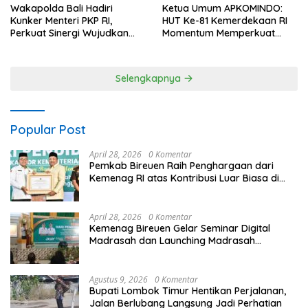
Wakapolda Bali Hadiri
Ketua Umum APKOMINDO:
Kunker Menteri PKP RI,
HUT Ke-81 Kemerdekaan RI
Perkuat Sinergi Wujudkan
Momentum Memperkuat
Hunian Layak bagi
Kedaulatan Digital, Inovasi
Masyarakat
Teknologi, dan Kepastian
Hukum Menuju Indonesia
Selengkapnya
Emas 2045
Popular Post
April 28, 2026
0 Komentar
Pemkab Bireuen Raih Penghargaan dari
Kemenag RI atas Kontribusi Luar Biasa di
Sektor Keagamaan dan Pendidikan
April 28, 2026
0 Komentar
Kemenag Bireuen Gelar Seminar Digital
Madrasah dan Launching Madrasah
Unggulan Peringati Hardiknas 2026
Agustus 9, 2026
0 Komentar
Bupati Lombok Timur Hentikan Perjalanan,
Jalan Berlubang Langsung Jadi Perhatian