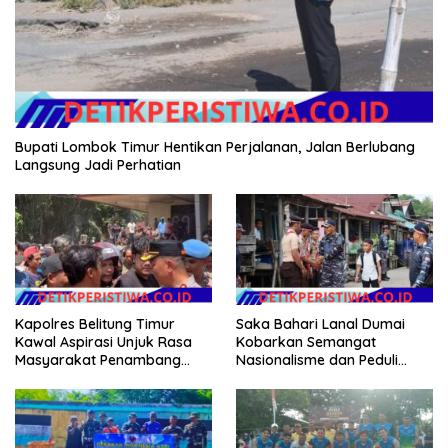
Bupati Lombok Timur Hentikan Perjalanan, Jalan Berlubang
Langsung Jadi Perhatian
Kapolres Belitung Timur
Saka Bahari Lanal Dumai
Kawal Aspirasi Unjuk Rasa
Kobarkan Semangat
Masyarakat Penambang
Nasionalisme dan Peduli
Timah di lokasi Halaman
Pesisir di Kampung Nelayan
Kantor Operasional PT.Timah
Kecamatan Gantung.