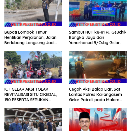
Bupati Lombok Timur
Sambut HUT ke-81 RI, Geuchik
Hentikan Perjalanan, Jalan
Bangka Jaya dan
Berlubang Langsung Jadi
Yonarhanud 5/Csby Gelar
Perhatian
Gotong Royong dalam
Gerakan Indonesia Asri
ICT GELAR AKSI TOLAK
Cegah Aksi Balap Liar, Sat
REVITALISASI SITU CIKEDAL,
Lantas Polres Karangasem
150 PESERTA SERUKAN
Gelar Patroli pada Malam
EVALUASI APBD Rp9,49 MILIAR
Minggu