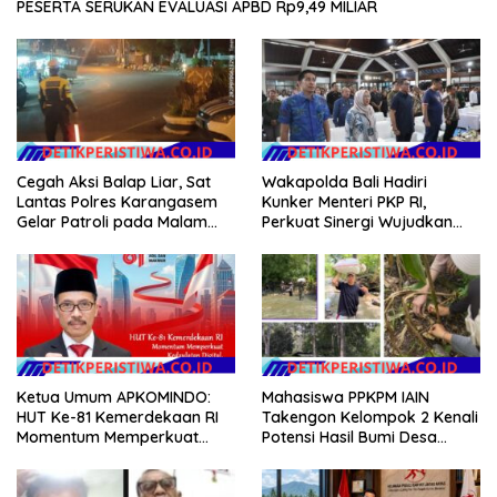
PESERTA SERUKAN EVALUASI APBD Rp9,49 MILIAR
Cegah Aksi Balap Liar, Sat
Wakapolda Bali Hadiri
Lantas Polres Karangasem
Kunker Menteri PKP RI,
Gelar Patroli pada Malam
Perkuat Sinergi Wujudkan
Minggu
Hunian Layak bagi
Masyarakat
Ketua Umum APKOMINDO:
Mahasiswa PPKPM IAIN
HUT Ke-81 Kemerdekaan RI
Takengon Kelompok 2 Kenali
Momentum Memperkuat
Potensi Hasil Bumi Desa
Kedaulatan Digital, Inovasi
Pantan Nangka
Teknologi, dan Kepastian