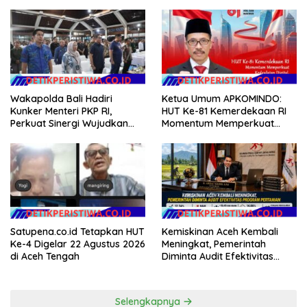
Minggu
EVALUASI APBD Rp9,49 MILIAR
Wakapolda Bali Hadiri
Ketua Umum APKOMINDO:
Kunker Menteri PKP RI,
HUT Ke-81 Kemerdekaan RI
Perkuat Sinergi Wujudkan
Momentum Memperkuat
Hunian Layak bagi
Kedaulatan Digital, Inovasi
Masyarakat
Teknologi, dan Kepastian
Hukum Menuju Indonesia
Emas 2045
Satupena.co.id Tetapkan HUT
Kemiskinan Aceh Kembali
Ke-4 Digelar 22 Agustus 2026
Meningkat, Pemerintah
di Aceh Tengah
Diminta Audit Efektivitas
Program Pertanian
Selengkapnya