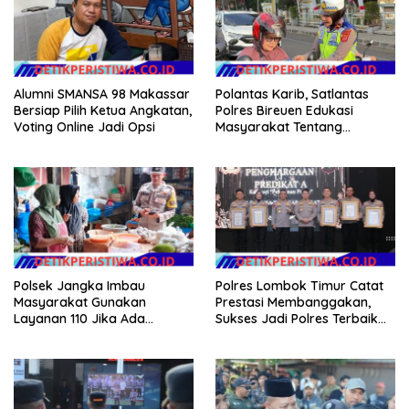
Alumni SMANSA 98 Makassar
Polantas Karib, Satlantas
Bersiap Pilih Ketua Angkatan,
Polres Bireuen Edukasi
Voting Online Jadi Opsi
Masyarakat Tentang
Ketertiban Berlalu Lintas
Polsek Jangka Imbau
Polres Lombok Timur Catat
Masyarakat Gunakan
Prestasi Membanggakan,
Layanan 110 Jika Ada
Sukses Jadi Polres Terbaik
Gangguan Keamanan
dalam Pelayanan Publik di
NTB