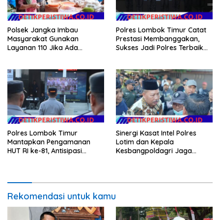
Polsek Jangka Imbau
Polres Lombok Timur Catat
Masyarakat Gunakan
Prestasi Membanggakan,
Layanan 110 Jika Ada
Sukses Jadi Polres Terbaik
Gangguan Keamanan
dalam Pelayanan Publik di
NTB
Polres Lombok Timur
Sinergi Kasat Intel Polres
Mantapkan Pengamanan
Lotim dan Kepala
HUT RI ke-81, Antisipasi
Kesbangpoldagri Jaga
Kerawanan hingga Sambut
Kondusivitas Aksi Damai
Agenda Kapolri
Masyarakat
Rekomendasi untuk kamu