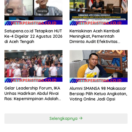
Hukum Menuju Indonesia
Emas 2045
Satupena.co.id Tetapkan HUT
Kemiskinan Aceh Kembali
Ke-4 Digelar 22 Agustus 2026
Meningkat, Pemerintah
di Aceh Tengah
Diminta Audit Efektivitas
Program Pertanian
Gelar Leadership Forum, IKA
Alumni SMANSA 98 Makassar
Unhas Hadirkan Abdul Rivai
Bersiap Pilih Ketua Angkatan,
Ras: Kepemimpinan Adalah
Voting Online Jadi Opsi
Talenta yang Bisa Diasah
Selengkapnya