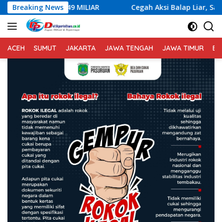
Langsung
AR
Breaking News
Cegah Aksi Balap Liar, Sat Lantas Polres Karangase
ke
konten
ACEH
SUMUT
JAKARTA
JAWA TENGAH
JAWA TIMUR
BA