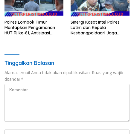
Polres Lombok Timur
Sinergi Kasat Intel Polres
Mantapkan Pengamanan
Lotim dan Kepala
HUT RI ke-81, Antisipasi
Kesbangpoldagri Jaga
Kerawanan hingga Sambut
Kondusivitas Aksi Damai
Agenda Kapolri
Masyarakat
Tinggalkan Balasan
Alamat email Anda tidak akan dipublikasikan.
Ruas yang wajib
ditandai
*