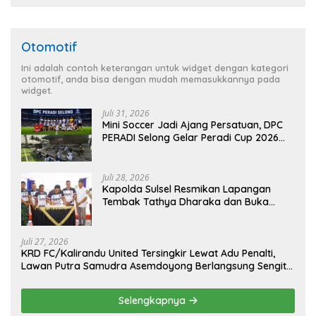
Otomotif
Ini adalah contoh keterangan untuk widget dengan kategori
otomotif, anda bisa dengan mudah memasukkannya pada
widget.
Juli 31, 2026
Mini Soccer Jadi Ajang Persatuan, DPC
PERADI Selong Gelar Peradi Cup 2026
Sambut Hari Kemerdekaan
Juli 28, 2026
Kapolda Sulsel Resmikan Lapangan
Tembak Tathya Dharaka dan Buka
Kejuaraan Menembak Bupati Sidrap Cup
II Tahun 2026
Juli 27, 2026
KRD FC/Kalirandu United Tersingkir Lewat Adu Penalti,
Lawan Putra Samudra Asemdoyong Berlangsung Sengit
namun Tetap Kondusif
Selengkapnya