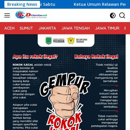
Langsung
Breaking News
Ketua Umum Relawan Peduli Rakyat Lintas Batas Usul
ke
konten
ACEH
SUMUT
JAKARTA
JAWA TENGAH
JAWA TIMUR
BA