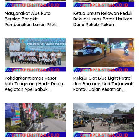
Masyarakat Alue Kuta
Ketua Umum Relawan Peduli
Bersiap Bangkit,
Rakyat Lintas Batas Usulkan
Pembersihan Lahan Pilot
Dana Rehab-Rekon
Project Penanaman Kacang
Pascabencana di Aceh
Tanah Dimulai Sabtu
Dikelola Langsung
Pemerintah Pusat
Pokdarkamtibmas Resor
Melalui Giat Blue Light Patrol
Kab Tangerang Hadir Dalam
dan Barcode, Unit Turjagwali
Kegiatan Apel Sabuk
Pantau Jalan Kesatrian,
Kamtibmas Polresta
Diponogoro dan Kartini
Tangerang Tahun 2026