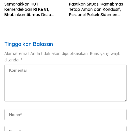
Semarakkan HUT
Pastikan Situasi Kamtibmas
Kemerdekaan RI Ke 81,
Tetap Aman dan Kondusif,
Bhabinkamtibmas Desa
Personel Polsek Sidemen
Sangkan Gunung Ajak
Gelar Patroli Dialogis
Warganya Kibarkan Bendera
Merah Putih
Tinggalkan Balasan
Alamat email Anda tidak akan dipublikasikan.
Ruas yang wajib
ditandai
*