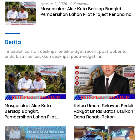
Agustus 6, 2026
0 Komentar
Masyarakat Alue Kuta Bersiap Bangkit,
Pembersihan Lahan Pilot Project Penanaman
Kacang Tanah Dimulai Sabtu
Berita
Ini adalah contoh deskripsi untuk widget recent post wpberita,
anda bisa memasukkan deskripsi pada widget ini.
Masyarakat Alue Kuta
Ketua Umum Relawan Peduli
Bersiap Bangkit,
Rakyat Lintas Batas Usulkan
Pembersihan Lahan Pilot
Dana Rehab-Rekon
Project Penanaman Kacang
Pascabencana di Aceh
Tanah Dimulai Sabtu
Dikelola Langsung
Pemerintah Pusat