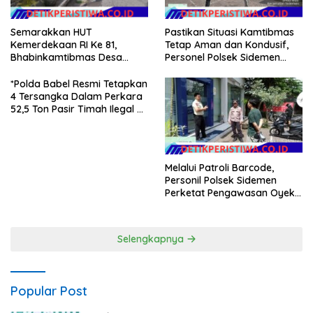
Semarakkan HUT
Pastikan Situasi Kamtibmas
Kemerdekaan RI Ke 81,
Tetap Aman dan Kondusif,
Bhabinkamtibmas Desa
Personel Polsek Sidemen
Sangkan Gunung Ajak
Gelar Patroli Dialogis
Warganya Kibarkan Bendera
*Polda Babel Resmi Tetapkan
Merah Putih
4 Tersangka Dalam Perkara
52,5 Ton Pasir Timah Ilegal Di
Belitung*
Melalui Patroli Barcode,
Personil Polsek Sidemen
Perketat Pengawasan Oyek
Vital dan Pusat Keramaian
Selengkapnya
Popular Post