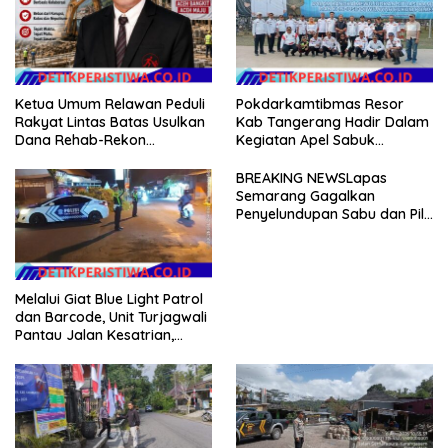
Ketua Umum Relawan Peduli
Pokdarkamtibmas Resor
Rakyat Lintas Batas Usulkan
Kab Tangerang Hadir Dalam
Dana Rehab-Rekon
Kegiatan Apel Sabuk
Pascabencana di Aceh
Kamtibmas Polresta
Dikelola Langsung
Tangerang Tahun 2026
BREAKING NEWSLapas
Pemerintah Pusat
Semarang Gagalkan
Penyelundupan Sabu dan Pil
Koplo Lewat Modus Lempar
Paket, DPD GERAM Jateng
Beri Dukungan Penuh
Melalui Giat Blue Light Patrol
dan Barcode, Unit Turjagwali
Pantau Jalan Kesatrian,
Diponogoro dan Kartini