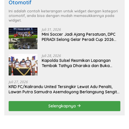
Otomotif
Ini adalah contoh keterangan untuk widget dengan kategori
otomotif, anda bisa dengan mudah memasukkannya pada
widget.
Juli 31, 2026
Mini Soccer Jadi Ajang Persatuan, DPC
PERADI Selong Gelar Peradi Cup 2026
Sambut Hari Kemerdekaan
Juli 28, 2026
Kapolda Sulsel Resmikan Lapangan
Tembak Tathya Dharaka dan Buka
Kejuaraan Menembak Bupati Sidrap Cup
II Tahun 2026
Juli 27, 2026
KRD FC/Kalirandu United Tersingkir Lewat Adu Penalti,
Lawan Putra Samudra Asemdoyong Berlangsung Sengit
namun Tetap Kondusif
Selengkapnya