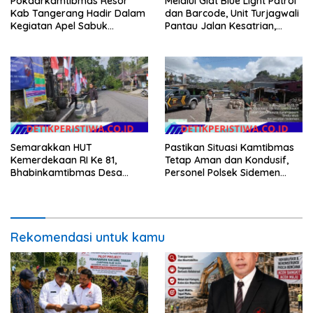
Pokdarkamtibmas Resor
Melalui Giat Blue Light Patrol
Kab Tangerang Hadir Dalam
dan Barcode, Unit Turjagwali
Kegiatan Apel Sabuk
Pantau Jalan Kesatrian,
Kamtibmas Polresta
Diponogoro dan Kartini
Tangerang Tahun 2026
Semarakkan HUT
Pastikan Situasi Kamtibmas
Kemerdekaan RI Ke 81,
Tetap Aman dan Kondusif,
Bhabinkamtibmas Desa
Personel Polsek Sidemen
Sangkan Gunung Ajak
Gelar Patroli Dialogis
Warganya Kibarkan Bendera
Merah Putih
Rekomendasi untuk kamu