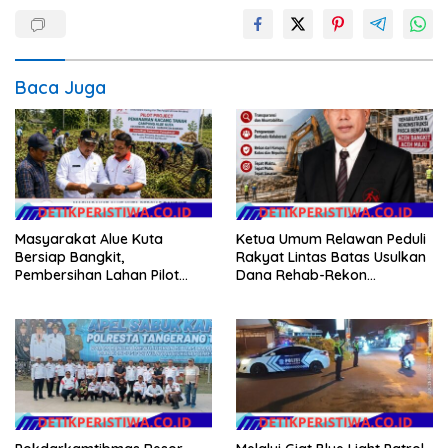
Baca Juga
Masyarakat Alue Kuta
Ketua Umum Relawan Peduli
Bersiap Bangkit,
Rakyat Lintas Batas Usulkan
Pembersihan Lahan Pilot
Dana Rehab-Rekon
Project Penanaman Kacang
Pascabencana di Aceh
Tanah Dimulai Sabtu
Dikelola Langsung
Pemerintah Pusat