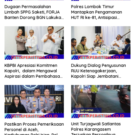
Dugaan Permasalahan
Polres Lombok Timur
Limbah SPPG Saketi, FORJA
Mantapkan Pengamanan
Banten Dorong BGN Lakukan
HUT RI ke-81, Antisipasi
Audit dan Evaluasi Korcam
Kerawanan hingga Sambut
Agenda Kapolri
KBPBI Apresiasi Komitmen
Dukung Dialog Penyusunan
Kapolri, dalam Mengawal
RUU Ketenagakerjaan,
Aspirasi dalam Pembahasan
Kapolri Siap Jembatani
RUU Ketenagakerjaan
Aspirasi Buruh
Unit Turjagwali Satlantas
Pastikan Proses Pemeriksaan
Polres Karangasem
Personel di Aceh,
Terjunkan Personilnya,
Kadivhumas Polri Irjen. Pol.