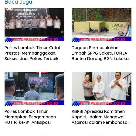
Baca Juga
Polres Lombok Timur Catat
Dugaan Permasalahan
Prestasi Membanggakan,
Limbah SPPG Saketi, FORJA
Sukses Jadi Polres Terbaik
Banten Dorong BGN Lakukan
dalam Pelayanan Publik di
Audit dan Evaluasi Korcam
NTB
Polres Lombok Timur
KBPBI Apresiasi Komitmen
Mantapkan Pengamanan
Kapolri, dalam Mengawal
HUT RI ke-81, Antisipasi
Aspirasi dalam Pembahasan
Kerawanan hingga Sambut
RUU Ketenagakerjaan
Agenda Kapolri