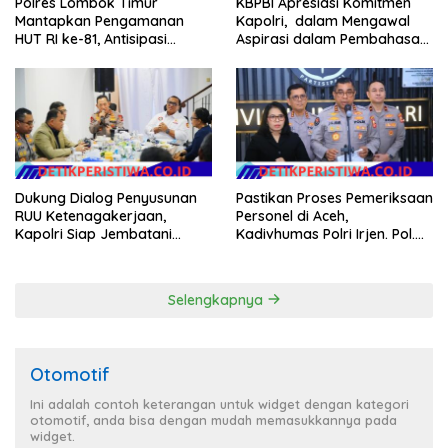
Polres Lombok Timur
KBPBI Apresiasi Komitmen
Mantapkan Pengamanan
Kapolri, dalam Mengawal
HUT RI ke-81, Antisipasi
Aspirasi dalam Pembahasan
Kerawanan hingga Sambut
RUU Ketenagakerjaan
Agenda Kapolri
Dukung Dialog Penyusunan
Pastikan Proses Pemeriksaan
RUU Ketenagakerjaan,
Personel di Aceh,
Kapolri Siap Jembatani
Kadivhumas Polri Irjen. Pol.
Aspirasi Buruh
Jhonny Edison Isir Tekankan
Dilaksanakan Secara
Profesional dan Transparan
Selengkapnya
Otomotif
Ini adalah contoh keterangan untuk widget dengan kategori
otomotif, anda bisa dengan mudah memasukkannya pada
widget.