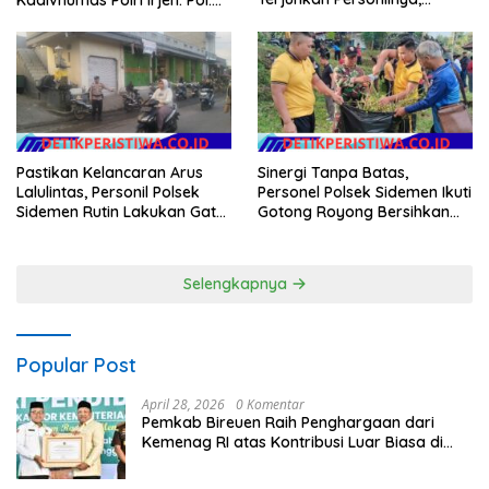
Laksanakan Patroli Barcode
Jhonny Edison Isir Tekankan
dan Blue Light Patrol
Dilaksanakan Secara
Profesional dan Transparan
Pastikan Kelancaran Arus
Sinergi Tanpa Batas,
Lalulintas, Personil Polsek
Personel Polsek Sidemen Ikuti
Sidemen Rutin Lakukan Gatur
Gotong Royong Bersihkan
Lalin di Pasar Desa Adat
Lapangan Mamed Jelang
Tabola
Apel HUT Kemerdekaan RI
Ke-81
Selengkapnya
Popular Post
April 28, 2026
0 Komentar
Pemkab Bireuen Raih Penghargaan dari
Kemenag RI atas Kontribusi Luar Biasa di
Sektor Keagamaan dan Pendidikan