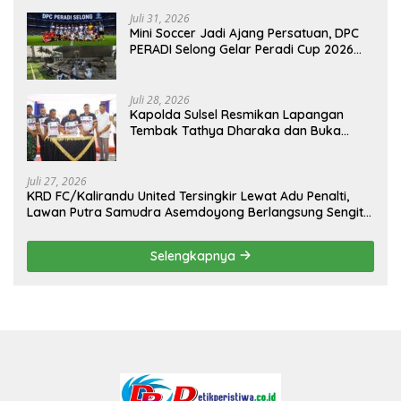
Juli 31, 2026
Mini Soccer Jadi Ajang Persatuan, DPC
PERADI Selong Gelar Peradi Cup 2026
Sambut Hari Kemerdekaan
Juli 28, 2026
Kapolda Sulsel Resmikan Lapangan
Tembak Tathya Dharaka dan Buka
Kejuaraan Menembak Bupati Sidrap Cup
II Tahun 2026
Juli 27, 2026
KRD FC/Kalirandu United Tersingkir Lewat Adu Penalti,
Lawan Putra Samudra Asemdoyong Berlangsung Sengit
namun Tetap Kondusif
Selengkapnya