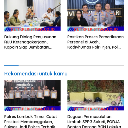
Dukung Dialog Penyusunan
Pastikan Proses Pemeriksaan
RUU Ketenagakerjaan,
Personel di Aceh,
Kapolri Siap Jembatani
Kadivhumas Polri Irjen. Pol.
Aspirasi Buruh
Jhonny Edison Isir Tekankan
Dilaksanakan Secara
Profesional dan Transparan
Rekomendasi untuk kamu
Polres Lombok Timur Catat
Dugaan Permasalahan
Prestasi Membanggakan,
Limbah SPPG Saketi, FORJA
Sukses Jadi Polres Terbaik
Banten Dorong BGN Lakukan