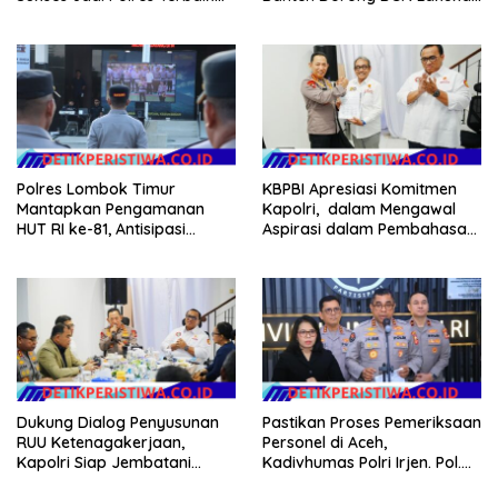
dalam Pelayanan Publik di
Audit dan Evaluasi Korcam
NTB
Polres Lombok Timur
KBPBI Apresiasi Komitmen
Mantapkan Pengamanan
Kapolri, dalam Mengawal
HUT RI ke-81, Antisipasi
Aspirasi dalam Pembahasan
Kerawanan hingga Sambut
RUU Ketenagakerjaan
Agenda Kapolri
Dukung Dialog Penyusunan
Pastikan Proses Pemeriksaan
RUU Ketenagakerjaan,
Personel di Aceh,
Kapolri Siap Jembatani
Kadivhumas Polri Irjen. Pol.
Aspirasi Buruh
Jhonny Edison Isir Tekankan