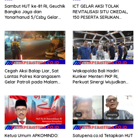
Sambut HUT ke-81 RI, Geuchik
ICT GELAR AKSI TOLAK
Bangka Jaya dan
REVITALISASI SITU CIKEDAL,
Yonarhanud 5/Csby Gelar
150 PESERTA SERUKAN
Gotong Royong dalam
EVALUASI APBD Rp9,49 MILIAR
Gerakan Indonesia Asri
Cegah Aksi Balap Liar, Sat
Wakapolda Bali Hadiri
Lantas Polres Karangasem
Kunker Menteri PKP RI,
Gelar Patroli pada Malam
Perkuat Sinergi Wujudkan
Minggu
Hunian Layak bagi
Masyarakat
Ketua Umum APKOMINDO:
Satupena.co.id Tetapkan HUT