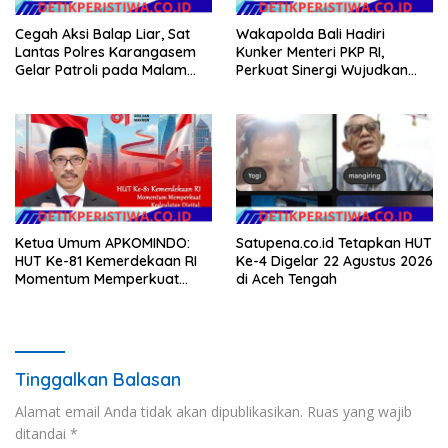
Cegah Aksi Balap Liar, Sat
Wakapolda Bali Hadiri
Lantas Polres Karangasem
Kunker Menteri PKP RI,
Gelar Patroli pada Malam
Perkuat Sinergi Wujudkan
Minggu
Hunian Layak bagi
Masyarakat
Ketua Umum APKOMINDO:
Satupena.co.id Tetapkan HUT
HUT Ke-81 Kemerdekaan RI
Ke-4 Digelar 22 Agustus 2026
Momentum Memperkuat
di Aceh Tengah
Kedaulatan Digital, Inovasi
Teknologi, dan Kepastian
Hukum Menuju Indonesia
Emas 2045
Tinggalkan Balasan
Alamat email Anda tidak akan dipublikasikan.
Ruas yang wajib
ditandai
*