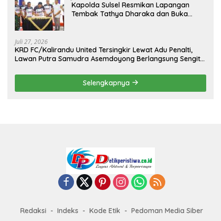
Kapolda Sulsel Resmikan Lapangan
Tembak Tathya Dharaka dan Buka
Kejuaraan Menembak Bupati Sidrap Cup
II Tahun 2026
Juli 27, 2026
KRD FC/Kalirandu United Tersingkir Lewat Adu Penalti,
Lawan Putra Samudra Asemdoyong Berlangsung Sengit
namun Tetap Kondusif
Selengkapnya
Redaksi
Indeks
Kode Etik
Pedoman Media Siber