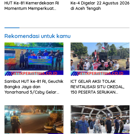
HUT Ke-81 Kemerdekaan RI
Ke-4 Digelar 22 Agustus 2026
Momentum Memperkuat
di Aceh Tengah
Kedaulatan Digital, Inovasi
Teknologi, dan Kepastian
Hukum Menuju Indonesia
Emas 2045
Rekomendasi untuk kamu
Sambut HUT ke-81 RI, Geuchik
ICT GELAR AKSI TOLAK
Bangka Jaya dan
REVITALISASI SITU CIKEDAL,
Yonarhanud 5/Csby Gelar
150 PESERTA SERUKAN
Gotong Royong dalam
EVALUASI APBD Rp9,49 MILIAR
Gerakan Indonesia Asri