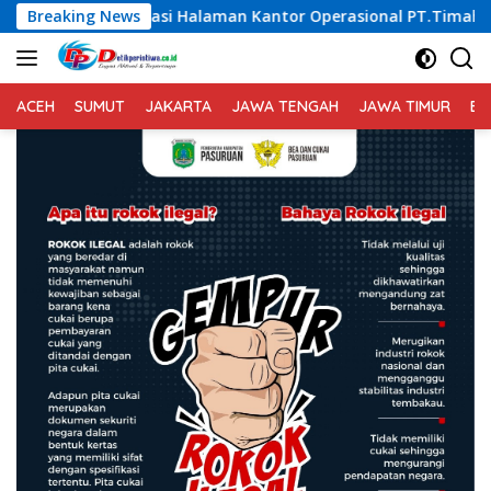
Langsung
Halaman Kantor Operasional PT.Timah Kecamatan Gantung.
Breaking News
ke
konten
ACEH
SUMUT
JAKARTA
JAWA TENGAH
JAWA TIMUR
BA