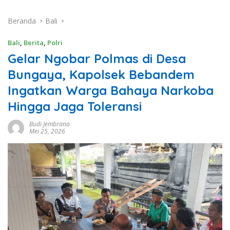
Beranda
Bali
Bali
,
Berita
,
Polri
Gelar Ngobar Polmas di Desa
Bungaya, Kapolsek Bebandem
Ingatkan Warga Bahaya Narkoba
Hingga Jaga Toleransi
Budi Jembrana
Mei 25, 2026