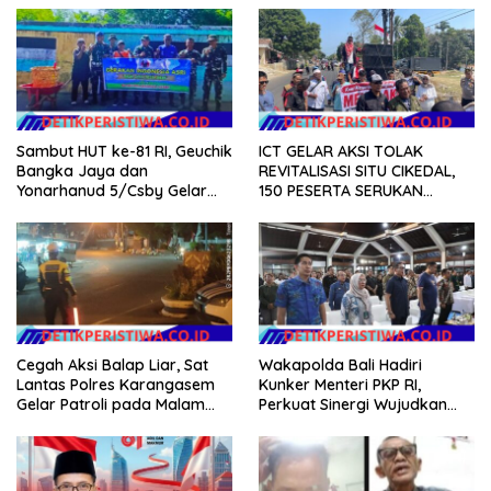
Sambut HUT ke-81 RI, Geuchik
ICT GELAR AKSI TOLAK
Bangka Jaya dan
REVITALISASI SITU CIKEDAL,
Yonarhanud 5/Csby Gelar
150 PESERTA SERUKAN
Gotong Royong dalam
EVALUASI APBD Rp9,49 MILIAR
Gerakan Indonesia Asri
Cegah Aksi Balap Liar, Sat
Wakapolda Bali Hadiri
Lantas Polres Karangasem
Kunker Menteri PKP RI,
Gelar Patroli pada Malam
Perkuat Sinergi Wujudkan
Minggu
Hunian Layak bagi
Masyarakat