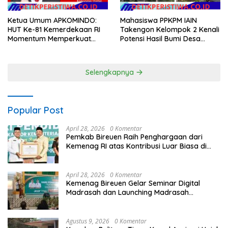
Mahasiswa PPKPM IAIN
Ketua Umum APKOMINDO:
Takengon Kelompok 2 Kenali
HUT Ke-81 Kemerdekaan RI
Potensi Hasil Bumi Desa
Momentum Memperkuat
Pantan Nangka
Kedaulatan Digital, Inovasi
Teknologi, dan Kepastian
Hukum Menuju Indonesia
Selengkapnya
Emas 2045
Popular Post
April 28, 2026
0 Komentar
Pemkab Bireuen Raih Penghargaan dari
Kemenag RI atas Kontribusi Luar Biasa di
Sektor Keagamaan dan Pendidikan
April 28, 2026
0 Komentar
Kemenag Bireuen Gelar Seminar Digital
Madrasah dan Launching Madrasah
Unggulan Peringati Hardiknas 2026
Agustus 9, 2026
0 Komentar