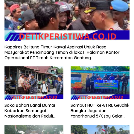
Kapolres Belitung Timur Kawal Aspirasi Unjuk Rasa
Masyarakat Penambang Timah di lokasi Halaman Kantor
Operasional PT.Timah Kecamatan Gantung.
Saka Bahari Lanal Dumai
Sambut HUT ke-81 RI, Geuchik
Kobarkan Semangat
Bangka Jaya dan
Nasionalisme dan Peduli
Yonarhanud 5/Csby Gelar
Pesisir di Kampung Nelayan
Gotong Royong dalam
Gerakan Indonesia Asri