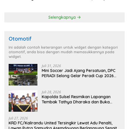
Audit dan Evaluasi Korcam
Kerawanan hingga Sambut
Agenda Kapolri
Selengkapnya
Otomotif
Ini adalah contoh keterangan untuk widget dengan kategori
otomotif, anda bisa dengan mudah memasukkannya pada
widget.
Juli 31, 2026
Mini Soccer Jadi Ajang Persatuan, DPC
PERADI Selong Gelar Peradi Cup 2026
Sambut Hari Kemerdekaan
Juli 28, 2026
Kapolda Sulsel Resmikan Lapangan
Tembak Tathya Dharaka dan Buka
Kejuaraan Menembak Bupati Sidrap Cup
II Tahun 2026
Juli 27, 2026
KRD FC/Kalirandu United Tersingkir Lewat Adu Penalti,
Lawan Putra Samudra Asemdoyong Berlangsung Sengit