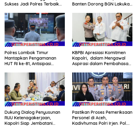
Banten Dorong BGN Lakukan
Sukses Jadi Polres Terbaik
Audit dan Evaluasi Korcam
dalam Pelayanan Publik di
NTB
KBPBI Apresiasi Komitmen
Polres Lombok Timur
Kapolri, dalam Mengawal
Mantapkan Pengamanan
Aspirasi dalam Pembahasan
HUT RI ke-81, Antisipasi
RUU Ketenagakerjaan
Kerawanan hingga Sambut
Agenda Kapolri
Dukung Dialog Penyusunan
Pastikan Proses Pemeriksaan
RUU Ketenagakerjaan,
Personel di Aceh,
Kapolri Siap Jembatani
Kadivhumas Polri Irjen. Pol.
Aspirasi Buruh
Jhonny Edison Isir Tekankan
Dilaksanakan Secara