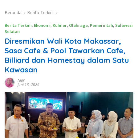
Beranda
Berita Terkini
Berita Terkini
,
Ekonomi
,
Kuliner
,
Olahraga
,
Pemerintah
,
Sulawesi
Selatan
Diresmikan Wali Kota Makassar,
Sasa Cafe & Pool Tawarkan Cafe,
Billiard dan Homestay dalam Satu
Kawasan
Niar
Juni 13, 2026