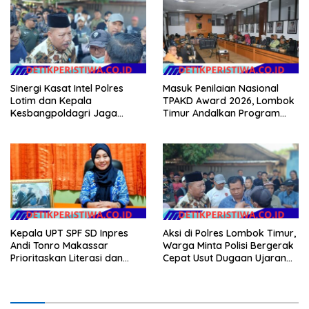
Sinergi Kasat Intel Polres
Masuk Penilaian Nasional
Lotim dan Kepala
TPAKD Award 2026, Lombok
Kesbangpoldagri Jaga
Timur Andalkan Program
Kondusivitas Aksi Damai
Inklusi Keuangan untuk
Masyarakat
Dongkrak Kesejahteraan
Warga
Kepala UPT SPF SD Inpres
Aksi di Polres Lombok Timur,
Andi Tonro Makassar
Warga Minta Polisi Bergerak
Prioritaskan Literasi dan
Cepat Usut Dugaan Ujaran
Pembenahan Fasilitas
Kebencian terhadap Bupati
Sekolah