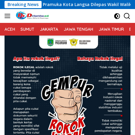
Langsung
Langsa Dilepas Wakil Walikota Menuju Jamnas XII 2026
Breaking News
ke
konten
ACEH
SUMUT
JAKARTA
JAWA TENGAH
JAWA TIMUR
BA