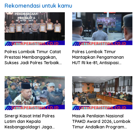
Rekomendasi untuk kamu
Polres Lombok Timur Catat
Polres Lombok Timur
Prestasi Membanggakan,
Mantapkan Pengamanan
Sukses Jadi Polres Terbaik
HUT RI ke-81, Antisipasi
dalam Pelayanan Publik di
Kerawanan hingga Sambut
NTB
Agenda Kapolri
Sinergi Kasat Intel Polres
Masuk Penilaian Nasional
Lotim dan Kepala
TPAKD Award 2026, Lombok
Kesbangpoldagri Jaga
Timur Andalkan Program
Kondusivitas Aksi Damai
Inklusi Keuangan untuk