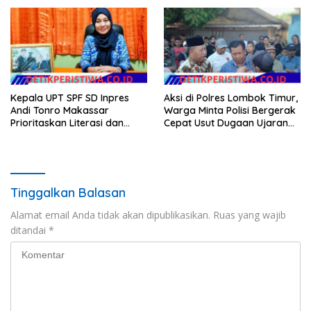
Masyarakat
Dongkrak Kesejahteraan
Warga
Kepala UPT SPF SD Inpres
Aksi di Polres Lombok Timur,
Andi Tonro Makassar
Warga Minta Polisi Bergerak
Prioritaskan Literasi dan
Cepat Usut Dugaan Ujaran
Pembenahan Fasilitas
Kebencian terhadap Bupati
Sekolah
Tinggalkan Balasan
Alamat email Anda tidak akan dipublikasikan.
Ruas yang wajib
ditandai
*