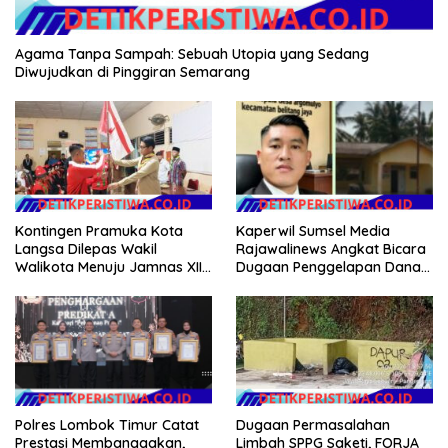
Agama Tanpa Sampah: Sebuah Utopia yang Sedang
Diwujudkan di Pinggiran Semarang
Kontingen Pramuka Kota
Kaperwil Sumsel Media
Langsa Dilepas Wakil
Rajawalinews Angkat Bicara
Walikota Menuju Jamnas XII
Dugaan Penggelapan Dana
2026
Desa Rp 84 Juta, Kades
Argomulyo Belitang Jaya
Hilang 3 Bulan Bawa
Anggaran Pembangunan
Dugaan Permasalahan
Polres Lombok Timur Catat
Limbah SPPG Saketi, FORJA
Prestasi Membanggakan,