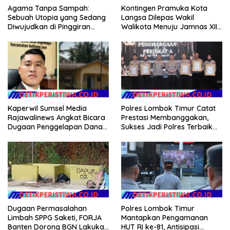
Kontingen Pramuka Kota
Agama Tanpa Sampah:
Langsa Dilepas Wakil
Sebuah Utopia yang Sedang
Walikota Menuju Jamnas XII
Diwujudkan di Pinggiran
2026
Semarang
Kaperwil Sumsel Media
Polres Lombok Timur Catat
Rajawalinews Angkat Bicara
Prestasi Membanggakan,
Dugaan Penggelapan Dana
Sukses Jadi Polres Terbaik
Desa Rp 84 Juta, Kades
dalam Pelayanan Publik di
Argomulyo Belitang Jaya
NTB
Hilang 3 Bulan Bawa
Anggaran Pembangunan
Dugaan Permasalahan
Polres Lombok Timur
Limbah SPPG Saketi, FORJA
Mantapkan Pengamanan
Banten Dorong BGN Lakukan
HUT RI ke-81, Antisipasi