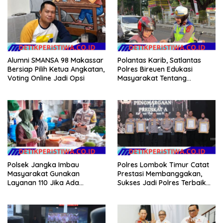
Alumni SMANSA 98 Makassar
Polantas Karib, Satlantas
Bersiap Pilih Ketua Angkatan,
Polres Bireuen Edukasi
Voting Online Jadi Opsi
Masyarakat Tentang
Ketertiban Berlalu Lintas
Polsek Jangka Imbau
Polres Lombok Timur Catat
Masyarakat Gunakan
Prestasi Membanggakan,
Layanan 110 Jika Ada
Sukses Jadi Polres Terbaik
Gangguan Keamanan
dalam Pelayanan Publik di
NTB