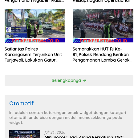
Pengamanan Ngaben Massal
Kesiapsiagaan Operasional
44 Sawa di Banjar Adat
Kogabwilhan II T.A. 2026
Tihingan
Satlantas Polres
Semarakkan HUT RI Ke-
Karangasem Terjunkan Unit
81, Polsek Rendang Berikan
Turjawali, Lakukan Gatur
Pengamanan Lomba Gerak
Lalin di Obyek Wisata Tirta
Jalan Tingkat SD Se Kec.
Gangga
Rendang
Selengkapnya
Otomotif
Ini adalah contoh keterangan untuk widget dengan kategori
otomotif, anda bisa dengan mudah memasukkannya pada
widget.
Juli 31, 2026
Mini Soccer Jadi Ajang Persatuan, DPC