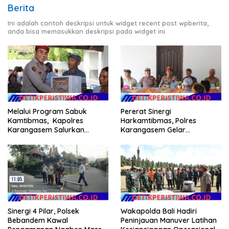
Berita
Ini adalah contoh deskripsi untuk widget recent post wpberita,
anda bisa memasukkan deskripsi pada widget ini.
Melalui Program Sabuk
Pererat Sinergi
Kamtibmas, Kapolres
Harkamtibmas, Polres
Karangasem Salurkan
Karangasem Gelar
Bantuan Sembako kepada
Pembinaan Sabuk
Warga Kurang Mampu
Kamtibmas di Dangin Sema II
Sinergi 4 Pilar, Polsek
Wakapolda Bali Hadiri
Bebandem Kawal
Peninjauan Manuver Latihan