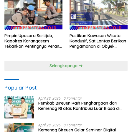
Pimpin Upacara Sertijab,
Pastikan Kawasan Wisata
Kapolres Karangasem
Kondusif, Sat Lantas Berikan
Tekankan Pentingnya Peran
Pengamanan di Obyek
Wakapolres Mendampingi
Wisata Tirtagangga
Pimpinan dalamMenjaga
Keharmonisan Internal
Selengkapnya
Popular Post
April 28, 2026
0 Komentar
Pemkab Bireuen Raih Penghargaan dari
Kemenag RI atas Kontribusi Luar Biasa di
Sektor Keagamaan dan Pendidikan
April 28, 2026
0 Komentar
Kemenag Bireuen Gelar Seminar Digital