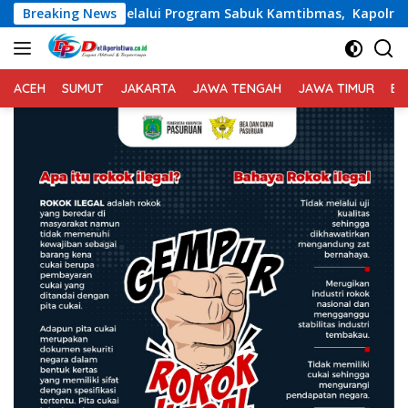
Langsung
rogram Sabuk Kamtibmas, Kapolres Karangasem Salurkan Ba
Breaking News
ke
konten
ACEH
SUMUT
JAKARTA
JAWA TENGAH
JAWA TIMUR
BA