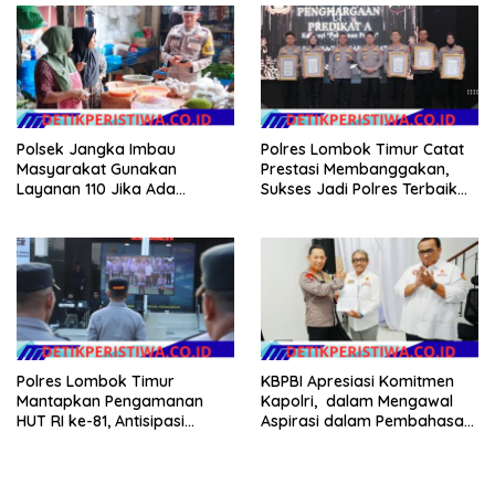
Polsek Jangka Imbau
Polres Lombok Timur Catat
Masyarakat Gunakan
Prestasi Membanggakan,
Layanan 110 Jika Ada
Sukses Jadi Polres Terbaik
Gangguan Keamanan
dalam Pelayanan Publik di
NTB
Polres Lombok Timur
KBPBI Apresiasi Komitmen
Mantapkan Pengamanan
Kapolri, dalam Mengawal
HUT RI ke-81, Antisipasi
Aspirasi dalam Pembahasan
Kerawanan hingga Sambut
RUU Ketenagakerjaan
Agenda Kapolri