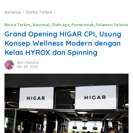
Beranda
Berita Terkini
Berita Terkini
,
Nasional
,
Olahraga
,
Pemerintah
,
Sulawesi Selatan
Grand Opening HIGAR CPI, Usung
Konsep Wellness Modern dengan
Kelas HYROX dan Spinning
Niar Chandra
Mei 30, 2026