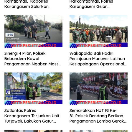
Kamtibmas, Kapolres
Harkamtibmas, Polres
Karangasem Salurkan
Karangasem Gelar
Bantuan Sembako kepada
Pembinaan Sabuk
Warga Kurang Mampu
Kamtibmas di Dangin Sema II
Sinergi 4 Pilar, Polsek
Wakapolda Bali Hadiri
Bebandem Kawal
Peninjauan Manuver Latihan
Pengamanan Ngaben Massal
Kesiapsiagaan Operasional
44 Sawa di Banjar Adat
Kogabwilhan II T.A. 2026
Tihingan
Satlantas Polres
Semarakkan HUT RI Ke-
Karangasem Terjunkan Unit
81, Polsek Rendang Berikan
Turjawali, Lakukan Gatur
Pengamanan Lomba Gerak
Lalin di Obyek Wisata Tirta
Jalan Tingkat SD Se Kec.
Gangga
Rendang