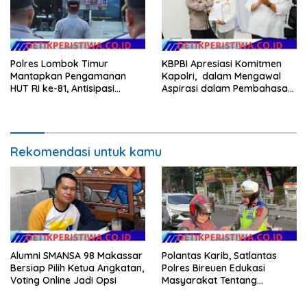
Polres Lombok Timur
KBPBI Apresiasi Komitmen
Mantapkan Pengamanan
Kapolri, dalam Mengawal
HUT RI ke-81, Antisipasi
Aspirasi dalam Pembahasan
Kerawanan hingga Sambut
RUU Ketenagakerjaan
Agenda Kapolri
Rekomendasi untuk kamu
Alumni SMANSA 98 Makassar
Polantas Karib, Satlantas
Bersiap Pilih Ketua Angkatan,
Polres Bireuen Edukasi
Voting Online Jadi Opsi
Masyarakat Tentang
Ketertiban Berlalu Lintas