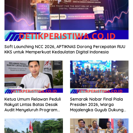
Soft Launching NCC 2026, APTIKNAS Dorong Percepatan RUU
KKS untuk Memperkuat Kedaulatan Digital Indonesia
Ketua Umum Relawan Peduli
Semarak Nobar Final Piala
Rakyat Lintas Batas Desak
Presiden 2026, Warga
Audit Menyeluruh Program
Majalengka Guyub Dukung
Pemulihan Pertanian Bireuen,
Persib di Saung Nganteur
Pertanyakan Efektivitas
Kahayang
Kinerja Dinas Pertanian