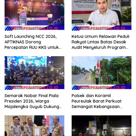
Soft Launching NCC 2026,
Ketua Umum Relawan Peduli
APTIKNAS Dorong
Rakyat Lintas Batas Desak
Percepatan RUU KKS untuk
Audit Menyeluruh Program
Memperkuat Kedaulatan
Pemulihan Pertanian Bireuen,
Digital Indonesia
Pertanyakan Efektivitas
Kinerja Dinas Pertanian
Semarak Nobar Final Piala
Polsek dan Koramil
Presiden 2026, Warga
Peureulak Barat Perkuat
Majalengka Guyub Dukung
Semangat Kebangsaan
Persib di Saung Nganteur
Lewat Pemasangan Bendera
Kahayang
Merah Putih