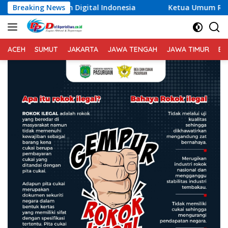
Langsung
tal Indonesia
Breaking News
Ketua Umum Relawan Peduli Rakyat Linta
ke
konten
ACEH
SUMUT
JAKARTA
JAWA TENGAH
JAWA TIMUR
BA