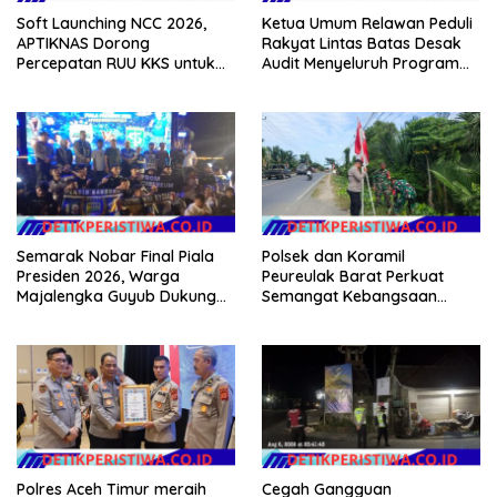
Soft Launching NCC 2026,
Ketua Umum Relawan Peduli
APTIKNAS Dorong
Rakyat Lintas Batas Desak
Percepatan RUU KKS untuk
Audit Menyeluruh Program
Memperkuat Kedaulatan
Pemulihan Pertanian Bireuen,
Digital Indonesia
Pertanyakan Efektivitas
Kinerja Dinas Pertanian
Semarak Nobar Final Piala
Polsek dan Koramil
Presiden 2026, Warga
Peureulak Barat Perkuat
Majalengka Guyub Dukung
Semangat Kebangsaan
Persib di Saung Nganteur
Lewat Pemasangan Bendera
Kahayang
Merah Putih
Polres Aceh Timur meraih
Cegah Gangguan