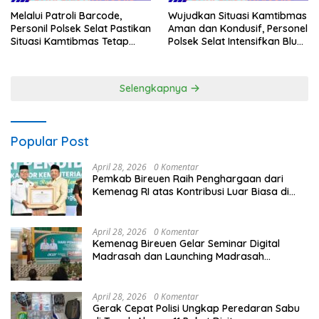
Melalui Patroli Barcode,
Wujudkan Situasi Kamtibmas
Personil Polsek Selat Pastikan
Aman dan Kondusif, Personel
Situasi Kamtibmas Tetap
Polsek Selat Intensifkan Blue
Aman dan Kondusif
Light Patrol di Wilayah Desa
Duda
Selengkapnya
Popular Post
April 28, 2026
0 Komentar
Pemkab Bireuen Raih Penghargaan dari
Kemenag RI atas Kontribusi Luar Biasa di
Sektor Keagamaan dan Pendidikan
April 28, 2026
0 Komentar
Kemenag Bireuen Gelar Seminar Digital
Madrasah dan Launching Madrasah
Unggulan Peringati Hardiknas 2026
April 28, 2026
0 Komentar
Gerak Cepat Polisi Ungkap Peredaran Sabu