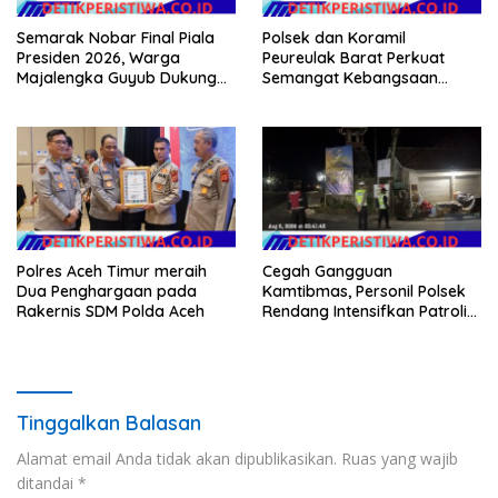
Semarak Nobar Final Piala
Polsek dan Koramil
Presiden 2026, Warga
Peureulak Barat Perkuat
Majalengka Guyub Dukung
Semangat Kebangsaan
Persib di Saung Nganteur
Lewat Pemasangan Bendera
Kahayang
Merah Putih
Polres Aceh Timur meraih
Cegah Gangguan
Dua Penghargaan pada
Kamtibmas, Personil Polsek
Rakernis SDM Polda Aceh
Rendang Intensifkan Patroli
di Wilayah Kec. Rendang
Tinggalkan Balasan
Alamat email Anda tidak akan dipublikasikan.
Ruas yang wajib
ditandai
*