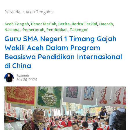
Beranda
Aceh Tengah
Aceh Tengah
,
Bener Meriah
,
Berita
,
Berita Terkini
,
Daerah
,
Nasional
,
Pemerintah
,
Pendidikan
,
Takengon
Guru SMA Negeri 1 Timang Gajah
Wakili Aceh Dalam Program
Beasiswa Pendidikan Internasional
di China
Sakinah
Mei 26, 2026