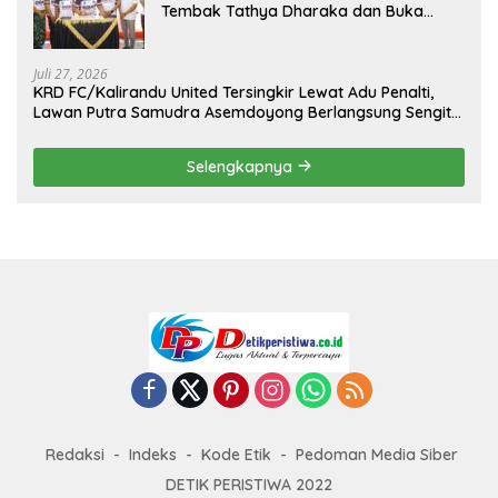
Tembak Tathya Dharaka dan Buka
Kejuaraan Menembak Bupati Sidrap Cup
II Tahun 2026
Juli 27, 2026
KRD FC/Kalirandu United Tersingkir Lewat Adu Penalti,
Lawan Putra Samudra Asemdoyong Berlangsung Sengit
namun Tetap Kondusif
Selengkapnya
Redaksi
Indeks
Kode Etik
Pedoman Media Siber
DETIK PERISTIWA 2022