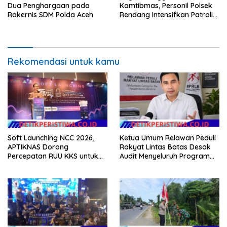
Dua Penghargaan pada
Kamtibmas, Personil Polsek
Rakernis SDM Polda Aceh
Rendang Intensifkan Patroli
di Wilayah Kec. Rendang
Rekomendasi untuk kamu
Soft Launching NCC 2026,
Ketua Umum Relawan Peduli
APTIKNAS Dorong
Rakyat Lintas Batas Desak
Percepatan RUU KKS untuk
Audit Menyeluruh Program
Memperkuat Kedaulatan
Pemulihan Pertanian Bireuen,
Digital Indonesia
Pertanyakan Efektivitas
Kinerja Dinas Pertanian