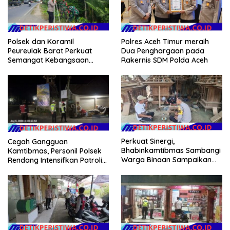
Polsek dan Koramil
Polres Aceh Timur meraih
Peureulak Barat Perkuat
Dua Penghargaan pada
Semangat Kebangsaan
Rakernis SDM Polda Aceh
Lewat Pemasangan Bendera
Merah Putih
Perkuat Sinergi,
Cegah Gangguan
Bhabinkamtibmas Sambangi
Kamtibmas, Personil Polsek
Warga Binaan Sampaikan
Rendang Intensifkan Patroli
Pesan Kamtibmas
di Wilayah Kec. Rendang