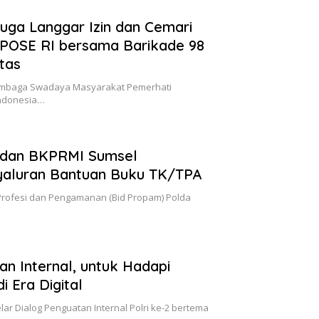
duga Langgar Izin dan Cemari
 POSE RI bersama Barikade 98
tas
Lembaga Swadaya Masyarakat Pemerhati
Indonesia…
 dan BKPRMI Sumsel
yaluran Bantuan Buku TK/TPA
Profesi dan Pengamanan (Bid Propam) Polda
an Internal, untuk Hadapi
 Era Digital
elar Dialog Penguatan Internal Polri ke-2 bertema