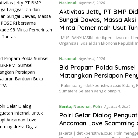
Nasional
Agustus 6, 2026
Aktivitas Jetty PT BMP Di
Sungai Dawas, Massa Aksi
Minta Pemerintah Usut Tun
MUSI BANYUASIN –detikperistiwa co.id 
Organisasi Sosial dan Ekonomi Republik 
Nasional
Agustus 4, 2026
Bid Propam Polda Sumsel
Matangkan Persiapan Pen
Palembang –detikperistiwa co.id Bidang 
Sumatera Selatan yang dipimpin…
Berita
,
Nasional
,
Polri
Agustus 4, 2026
Polri Gelar Dialog Penguat
Ancaman Love Scamming di
Jakarta | detikperistiwa.co.id Polri mengg