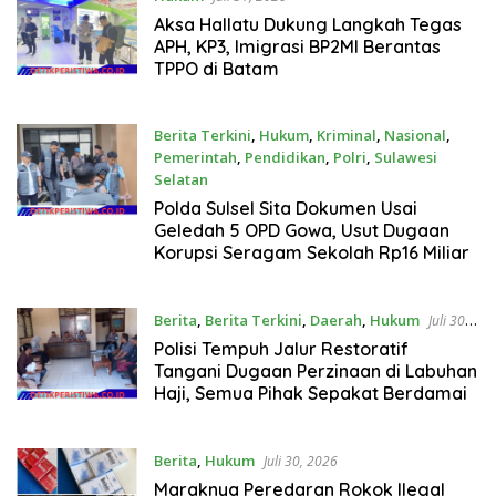
Aksa Hallatu Dukung Langkah Tegas
APH, KP3, Imigrasi BP2MI Berantas
TPPO di Batam
Berita Terkini
,
Hukum
,
Kriminal
,
Nasional
,
Pemerintah
,
Pendidikan
,
Polri
,
Sulawesi
Selatan
Juli 30, 2026
Polda Sulsel Sita Dokumen Usai
Geledah 5 OPD Gowa, Usut Dugaan
Korupsi Seragam Sekolah Rp16 Miliar
Berita
,
Berita Terkini
,
Daerah
,
Hukum
Juli 30,
2026
Polisi Tempuh Jalur Restoratif
Tangani Dugaan Perzinaan di Labuhan
Haji, Semua Pihak Sepakat Berdamai
Berita
,
Hukum
Juli 30, 2026
Maraknya Peredaran Rokok Ilegal