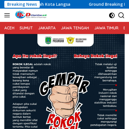
Langsung
Dalam Wilayah Kota Langsa
Breaking News
Ground Breaking Kantor DPD
ke
konten
ACEH
SUMUT
JAKARTA
JAWA TENGAH
JAWA TIMUR
BA