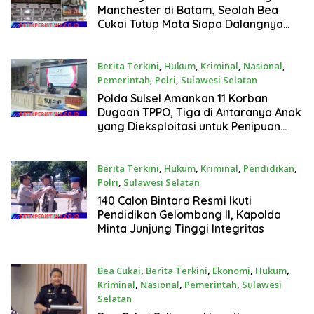
Manchester di Batam, Seolah Bea
Cukai Tutup Mata Siapa Dalangnya
Permainan Rokok Ilegal ini?
Berita Terkini
,
Hukum
,
Kriminal
,
Nasional
,
Pemerintah
,
Polri
,
Sulawesi Selatan
Juli 28, 2026
Polda Sulsel Amankan 11 Korban
Dugaan TPPO, Tiga di Antaranya Anak
yang Dieksploitasi untuk Penipuan
Daring
Berita Terkini
,
Hukum
,
Kriminal
,
Pendidikan
,
Polri
,
Sulawesi Selatan
Juli 20, 2026
140 Calon Bintara Resmi Ikuti
Pendidikan Gelombang II, Kapolda
Minta Junjung Tinggi Integritas
Bea Cukai
,
Berita Terkini
,
Ekonomi
,
Hukum
,
Kriminal
,
Nasional
,
Pemerintah
,
Sulawesi
Selatan