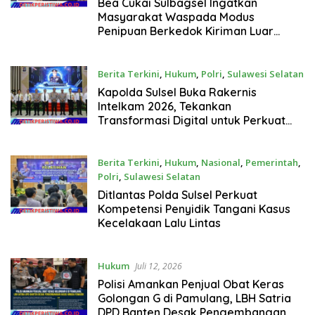
Juli 15, 2026
Bea Cukai Sulbagsel Ingatkan
Masyarakat Waspada Modus
Penipuan Berkedok Kiriman Luar
Negeri
Berita Terkini
,
Hukum
,
Polri
,
Sulawesi Selatan
Juli 14, 2026
Kapolda Sulsel Buka Rakernis
Intelkam 2026, Tekankan
Transformasi Digital untuk Perkuat
Deteksi Dini
Berita Terkini
,
Hukum
,
Nasional
,
Pemerintah
,
Polri
,
Sulawesi Selatan
Juli 14, 2026
Ditlantas Polda Sulsel Perkuat
Kompetensi Penyidik Tangani Kasus
Kecelakaan Lalu Lintas
Hukum
Juli 12, 2026
Polisi Amankan Penjual Obat Keras
Golongan G di Pamulang, LBH Satria
DPD Banten Desak Pengembangan