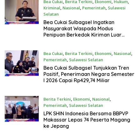
Bea Cukai
,
Berita Terkini
,
Ekonomi
,
Hukum
,
Kriminal
,
Nasional
,
Pemerintah
,
Sulawesi
Selatan
Juli 15, 2026
Bea Cukai Sulbagsel Ingatkan
Masyarakat Waspada Modus
Penipuan Berkedok Kiriman Luar
Negeri
Bea Cukai
,
Berita Terkini
,
Ekonomi
,
Nasional
,
Pemerintah
,
Sulawesi Selatan
Juli 15, 2026
Bea Cukai Sulbagsel Tunjukkan Tren
Positif, Penerimaan Negara Semester
I 2026 Capai Rp429,74 Miliar
Berita Terkini
,
Ekonomi
,
Nasional
,
Pemerintah
,
Sulawesi Selatan
Juli 14, 2026
LPK SHIN Indonesia Bersama BBPVP
Makassar Lepas 74 Peserta Magang
ke Jepang