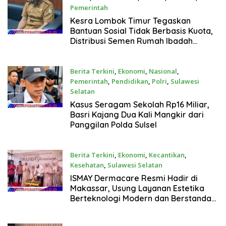
Pemerintah
Agustus 3, 2026
Kesra Lombok Timur Tegaskan
Bantuan Sosial Tidak Berbasis Kuota,
Distribusi Semen Rumah Ibadah
Hampir Rampung
Berita Terkini
,
Ekonomi
,
Nasional
,
Pemerintah
,
Pendidikan
,
Polri
,
Sulawesi
Selatan
Juli 31, 2026
Kasus Seragam Sekolah Rp16 Miliar,
Basri Kajang Dua Kali Mangkir dari
Panggilan Polda Sulsel
Berita Terkini
,
Ekonomi
,
Kecantikan
,
Kesehatan
,
Sulawesi Selatan
Juli 18, 2026
ISMAY Dermacare Resmi Hadir di
Makassar, Usung Layanan Estetika
Berteknologi Modern dan Berstandar
BPOM