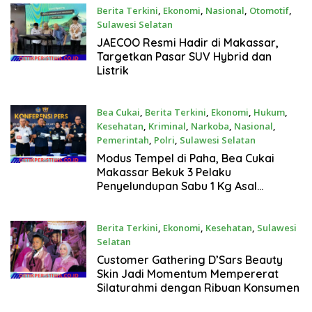
Berita Terkini
,
Ekonomi
,
Nasional
,
Otomotif
,
Sulawesi Selatan
Juli 8, 2026
JAECOO Resmi Hadir di Makassar,
Targetkan Pasar SUV Hybrid dan
Listrik
Bea Cukai
,
Berita Terkini
,
Ekonomi
,
Hukum
,
Kesehatan
,
Kriminal
,
Narkoba
,
Nasional
,
Pemerintah
,
Polri
,
Sulawesi Selatan
Juli 7, 2026
Modus Tempel di Paha, Bea Cukai
Makassar Bekuk 3 Pelaku
Penyelundupan Sabu 1 Kg Asal
Malaysia Senilai Rp1,2 Miliar
Berita Terkini
,
Ekonomi
,
Kesehatan
,
Sulawesi
Selatan
Juni 28, 2026
Customer Gathering D’Sars Beauty
Skin Jadi Momentum Mempererat
Silaturahmi dengan Ribuan Konsumen