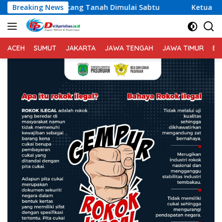
Langsung
anaman Kacang Tanah Dimulai Sabtu
Breaking News
Ketua Umum Relawa
ke
konten
ACEH
SUMUT
JAKARTA
JAWA TENGAH
JAWA TIMUR
BA