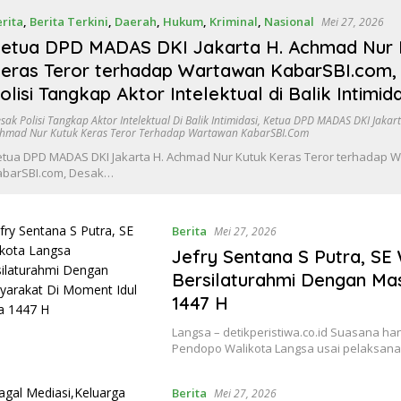
rita
,
Berita Terkini
,
Daerah
,
Hukum
,
Kriminal
,
Nasional
Mei 27, 2026
etua DPD MADAS DKI Jakarta H. Achmad Nur 
eras Teror terhadap Wartawan KabarSBI.com,
olisi Tangkap Aktor Intelektual di Balik Intimida
sak Polisi Tangkap Aktor Intelektual Di Balik Intimidasi
,
Ketua DPD MADAS DKI Jakart
hmad Nur Kutuk Keras Teror Terhadap Wartawan KabarSBI.com
tua DPD MADAS DKI Jakarta H. Achmad Nur Kutuk Keras Teror terhadap 
abarSBI.com, Desak…
Berita
Mei 27, 2026
Jefry Sentana S Putra, SE
Bersilaturahmi Dengan Ma
1447 H
Langsa – detikperistiwa.co.id Suasana h
Pendopo Walikota Langsa usai pelaksan
Berita
Mei 27, 2026