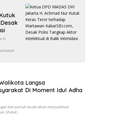
Kutuk
 Desak
si
a H.
Wartawan
 Walikota Langsa
syarakat Di Moment Idul Adha
angat dan penuh keakraban menyelimuti
aan Shalat…