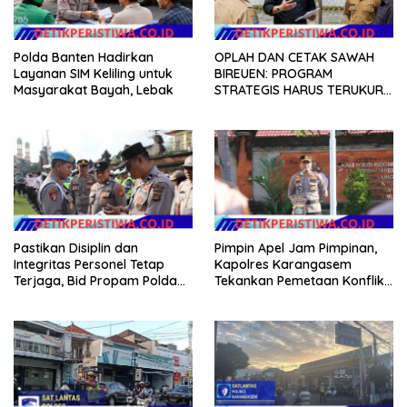
Polda Banten Hadirkan
OPLAH DAN CETAK SAWAH
Layanan SIM Keliling untuk
BIREUEN: PROGRAM
Masyarakat Bayah, Lebak
STRATEGIS HARUS TERUKUR,
ARIZAL MAHDI DORONG
KETERBUKAAN DATA
Pastikan Disiplin dan
Pimpin Apel Jam Pimpinan,
Integritas Personel Tetap
Kapolres Karangasem
Terjaga, Bid Propam Polda
Tekankan Pemetaan Konflik
Bali Gelar Gaktibplin
dan Kesiapan Pengamanan
Gerak Jalan