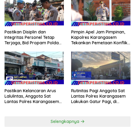
Pastikan Disiplin dan
Pimpin Apel Jam Pimpinan,
Integritas Personel Tetap
Kapolres Karangasem
Terjaga, Bid Propam Polda
Tekankan Pemetaan Konflik
Bali Gelar Gaktibplin
dan Kesiapan Pengamanan
Gerak Jalan
Pastikan Kelancaran Arus
Rutinitas Pagi Anggota Sat
Lalulintas, Anggota Sat
Lantas Polres Karangasem
Lantas Polres Karangasem
Lakukan Gatur Pagi, di
Laksanakan PH Pagi di MAN
Simpang Tiga BTN Taman
Amlapura
Asri Karangasem
Selengkapnya