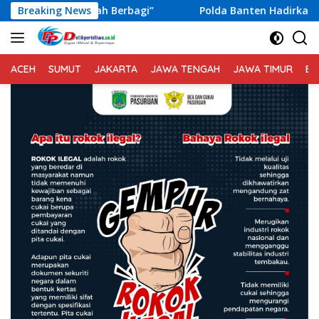
Langsung
h Berbagi”
Breaking News
Polda Banten Hadirkan Layanan SIM Kelilin
ke
konten
ACEH
SUMUT
JAKARTA
JAWA TENGAH
JAWA TIMUR
BA