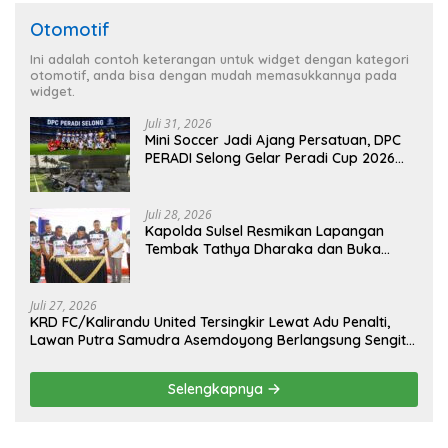
Otomotif
Ini adalah contoh keterangan untuk widget dengan kategori
otomotif, anda bisa dengan mudah memasukkannya pada
widget.
Juli 31, 2026
Mini Soccer Jadi Ajang Persatuan, DPC
PERADI Selong Gelar Peradi Cup 2026
Sambut Hari Kemerdekaan
Juli 28, 2026
Kapolda Sulsel Resmikan Lapangan
Tembak Tathya Dharaka dan Buka
Kejuaraan Menembak Bupati Sidrap Cup
II Tahun 2026
Juli 27, 2026
KRD FC/Kalirandu United Tersingkir Lewat Adu Penalti,
Lawan Putra Samudra Asemdoyong Berlangsung Sengit
namun Tetap Kondusif
Selengkapnya