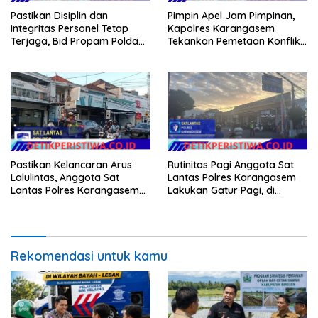
Pastikan Disiplin dan
Pimpin Apel Jam Pimpinan,
Integritas Personel Tetap
Kapolres Karangasem
Terjaga, Bid Propam Polda
Tekankan Pemetaan Konflik
Bali Gelar Gaktibplin
dan Kesiapan Pengamanan
Gerak Jalan
Pastikan Kelancaran Arus
Rutinitas Pagi Anggota Sat
Lalulintas, Anggota Sat
Lantas Polres Karangasem
Lantas Polres Karangasem
Lakukan Gatur Pagi, di
Laksanakan PH Pagi di MAN
Simpang Tiga BTN Taman
Amlapura
Asri Karangasem
Rekomendasi untuk kamu