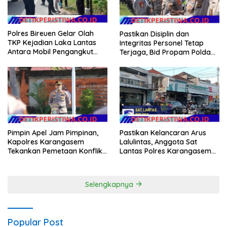
Polres Bireuen Gelar Olah
Pastikan Disiplin dan
TKP Kejadian Laka Lantas
Integritas Personel Tetap
Antara Mobil Pengangkut
Terjaga, Bid Propam Polda
Sampah dan Mobil Box
Bali Gelar Gaktibplin
Pimpin Apel Jam Pimpinan,
Pastikan Kelancaran Arus
Kapolres Karangasem
Lalulintas, Anggota Sat
Tekankan Pemetaan Konflik
Lantas Polres Karangasem
dan Kesiapan Pengamanan
Laksanakan PH Pagi di MAN
Gerak Jalan
Amlapura
Selengkapnya
Popular Post