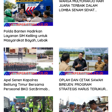
WARGA MULYOHARJO RAIH
JUARA TERBAIK DALAM
LOMBA SENAM SEHAT
ANTAR-RW
Polda Banten Hadirkan
Layanan SIM Keliling untuk
Masyarakat Bayah, Lebak
Apel Senen Kapolres
OPLAH DAN CETAK SAWAH
Belitung Timur Bersama
BIREUEN: PROGRAM
Perseonel BKO Sat.Brimob
STRATEGIS HARUS TERUKUR,
dan Dit.Samapta Polda .
ARIZAL MAHDI DORONG
KETERBUKAAN DATA