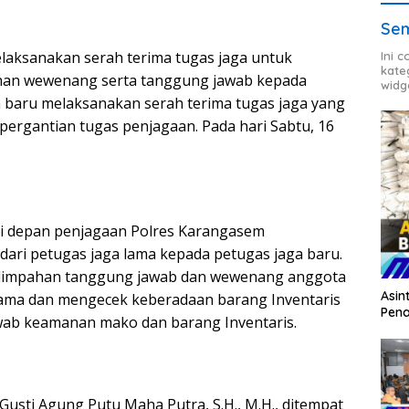
Sem
aksanakan serah terima tugas jaga untuk
Ini 
kate
ahan wewenang serta tanggung jawab kepada
widg
n baru melaksanakan serah terima tugas jaga yang
 pergantian tugas penjagaan. Pada hari Sabtu, 16
 di depan penjagaan Polres Karangasem
dari petugas jaga lama kepada petugas jaga baru.
 pelimpahan tanggung jawab dan wewenang anggota
Asin
lama dan mengecek keberadaan barang Inventaris
Pena
ab keamanan mako dan barang Inventaris.
Gusti Agung Putu Maha Putra, S.H., M.H., ditempat