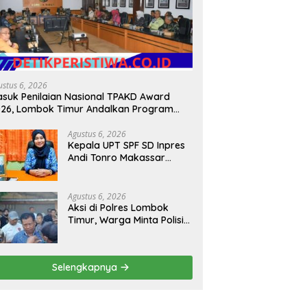
ustus 6, 2026
suk Penilaian Nasional TPAKD Award
26, Lombok Timur Andalkan Program
klusi Keuangan untuk Dongkrak
sejahteraan Warga
Agustus 6, 2026
Kepala UPT SPF SD Inpres
Andi Tonro Makassar
Prioritaskan Literasi dan
Pembenahan Fasilitas
Sekolah
Agustus 6, 2026
Aksi di Polres Lombok
Timur, Warga Minta Polisi
Bergerak Cepat Usut
Dugaan Ujaran Kebencian
terhadap Bupati
Selengkapnya