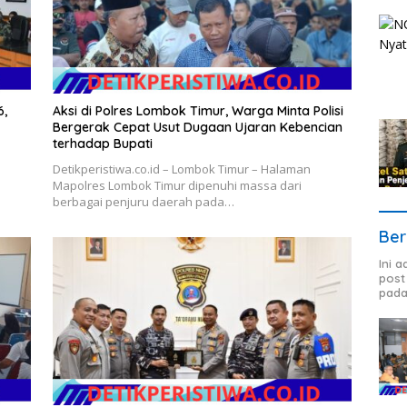
6,
Aksi di Polres Lombok Timur, Warga Minta Polisi
Bergerak Cepat Usut Dugaan Ujaran Kebencian
terhadap Bupati
Detikperistiwa.co.id – Lombok Timur – Halaman
Mapolres Lombok Timur dipenuhi massa dari
berbagai penjuru daerah pada…
Ber
Ini 
post
pada