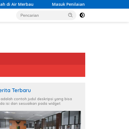
asuk Penilaian Nasional TPAKD Award 2026, Lombok Timur And
erita Terbaru
i adalah contoh judul deskripsi yang bisa
da isi dan sesuaikan pada widget