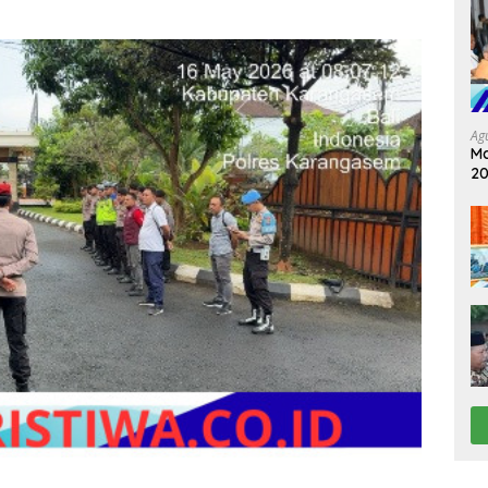
Ag
Ma
20
In
Ke