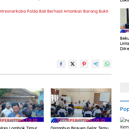
Lak
Kunj
ke P
 Ditresnarkoba Polda Bali Berhasil Amankan Barang Bukti
Bek
Linta
Ditr
Bali
Ama
Bukt
Gra
Pop
Polres Lombok Timur,
Distanbun Bireuen Gelar Temu