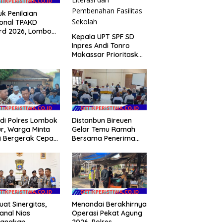
k Penilaian
onal TPAKD
rd 2026, Lombok
Kepala UPT SPF SD
r Andalkan
Inpres Andi Tonro
ram Inklusi
Makassar Prioritaskan
angan untuk
Literasi dan
gkrak
Pembenahan Fasilitas
ejahteraan Warga
Sekolah
 di Polres Lombok
Distanbun Bireuen
r, Warga Minta
Gelar Temu Ramah
si Bergerak Cepat
Bersama Penerima
 Dugaan Ujaran
Program Cetak
ncian terhadap
Sawah Rakyat (CSR)”
ti
Klarifikasi Isu Hoax
uat Sinergitas,
Menandai Berakhirnya
anal Nias
Operasi Pekat Agung