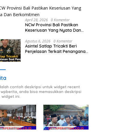
Kecelakaan Kereta Api di
Stasiun Bekasi Timur
April 28, 2026
0 Komentar
NCW Provinsi Bali Pastikan
Keseriusan Yang Nyata Dan
Berkomitmen
Agustus 6, 2026
0 Komentar
Asintel Satlap Tricakti Beri
Penjelasan Terkait Penanganan
53 Ton Pasir Timah di Air
Merbau
ita
adalah contoh deskripsi untuk widget recent
 wpberita, anda bisa memasukkan deskripsi
 widget ini.