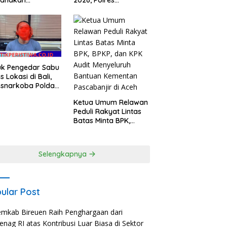
sanakan
2026, Polres
ungan Silaturahmi
Karangasem Siapkan
olres Nias
Apel Konsolidasi
Tegakkan
Harkamtibmas
uk Pengedar Sabu
s Lokasi di Bali,
esnarkoba Polda
 Berhasil
Ketua Umum Relawan
nkan Barang
Peduli Rakyat Lintas
i Seberat 123
Batas Minta BPK,
m Lebih
BPKP, dan KPK Audit
Menyeluruh Bantuan
Kementan Pascabanjir
Selengkapnya
di Aceh
ular Post