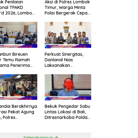
k Penilaian
Aksi di Polres Lombok
onal TPAKD
Timur, Warga Minta
rd 2026, Lombok
Polisi Bergerak Cepat
r Andalkan
Usut Dugaan Ujaran
ram Inklusi
Kebencian terhadap
angan untuk
Bupati
gkrak
ejahteraan Warga
anbun Bireuen
Perkuat Sinergitas,
ar Temu Ramah
Danlanal Nias
sama Penerima
Laksanakan
gram Cetak
Kunjungan Silaturahmi
h Rakyat (CSR)”
ke Polres Nias
ifikasi Isu Hoax
ndai Berakhirnya
Bekuk Pengedar Sabu
asi Pekat Agung
Lintas Lokasi di Bali,
, Polres
Ditresnarkoba Polda
angasem Siapkan
Bali Berhasil
 Konsolidasi
Amankan Barang
akkan
Bukti Seberat 123
Selengkapnya