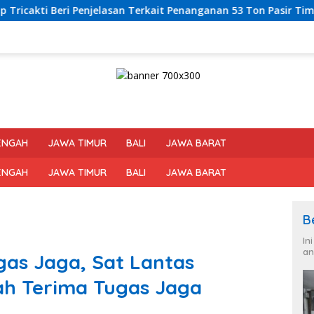
 Terkait Penanganan 53 Ton Pasir Timah di Air Merbau
M
ENGAH
JAWA TIMUR
BALI
JAWA BARAT
ENGAH
JAWA TIMUR
BALI
JAWA BARAT
B
In
an
gas Jaga, Sat Lantas
ah Terima Tugas Jaga