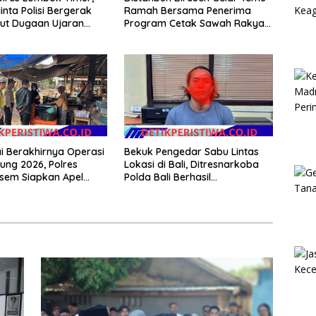
nta Polisi Bergerak
Ramah Bersama Penerima
ut Dugaan Ujaran
Program Cetak Sawah Rakyat
n terhadap Bupati
(CSR)” Klarifikasi Isu Hoax
 Berakhirnya Operasi
Bekuk Pengedar Sabu Lintas
ung 2026, Polres
Lokasi di Bali, Ditresnarkoba
sem Siapkan Apel
Polda Bali Berhasil
asi Tegakkan
Amankan Barang Bukti
ibmas
Seberat 123 Gram Lebih