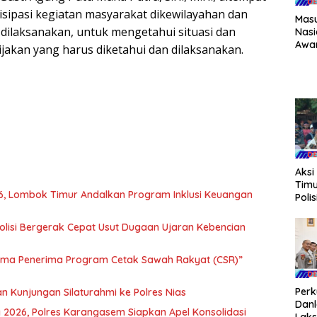
sipasi kegiatan masyarakat dikewilayahan dan
Masu
 dilaksanakan, untuk mengetahui situasi dan
Nasi
Awa
bijakan yang harus diketahui dan dilaksanakan.
Timu
Prog
Keu
Don
Kes
Aksi
Timu
6, Lombok Timur Andalkan Program Inklusi Keuangan
Poli
Usut
Kebe
Polisi Bergerak Cepat Usut Dugaan Ujaran Kebencian
Bupa
ama Penerima Program Cetak Sawah Rakyat (CSR)”
Perk
an Kunjungan Silaturahmi ke Polres Nias
Danl
 2026, Polres Karangasem Siapkan Apel Konsolidasi