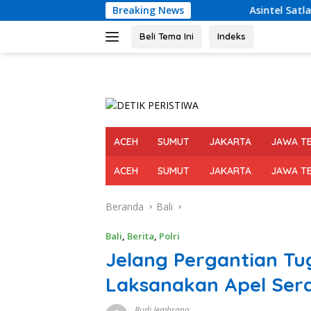
Langsung
Breaking News
Asintel Satlap Tricakti Beri Penjelasan
ke
konten
Beli Tema Ini
Indeks
ACEH
SUMUT
JAKARTA
JAWA T
ACEH
SUMUT
JAKARTA
JAWA T
Beranda
Bali
Bali
,
Berita
,
Polri
Jelang Pergantian Tu
Laksanakan Apel Ser
Budi Jembrana