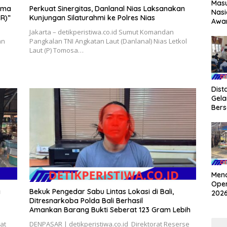
Masu
ama
Perkuat Sinergitas, Danlanal Nias Laksanakan
Nasi
R)”
Kunjungan Silaturahmi ke Polres Nias
Awa
Timu
Jakarta – detikperistiwa.co.id Sumut Komandan
Prog
an
Pangkalan TNI Angkatan Laut (Danlanal) Nias Letkol
Keu
Laut (P) Tomosa…
Don
Kes
Dist
Gel
Ber
Pro
Sawa
Klar
Mena
Oper
g
Bekuk Pengedar Sabu Lintas Lokasi di Bali,
2026
Ditresnarkoba Polda Bali Berhasil
Kar
Amankan Barang Bukti Seberat 123 Gram Lebih
Apel
Teg
at
DENPASAR | detikperistiwa.co.id Direktorat Reserse