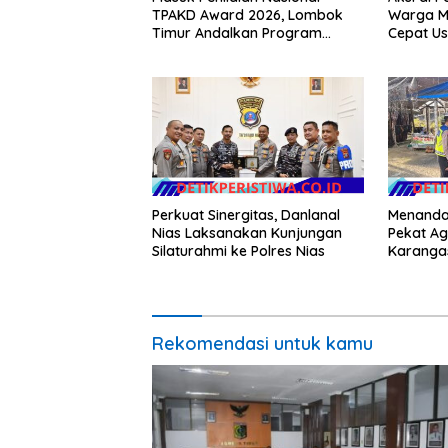
TPAKD Award 2026, Lombok
Warga Mi
Timur Andalkan Program
Cepat Us
Inklusi Keuangan untuk
Kebencia
Dongkrak Kesejahteraan
Warga
Perkuat Sinergitas, Danlanal
Menandai
Nias Laksanakan Kunjungan
Pekat Ag
Silaturahmi ke Polres Nias
Karanga
Konsolid
Harkamt
Rekomendasi untuk kamu