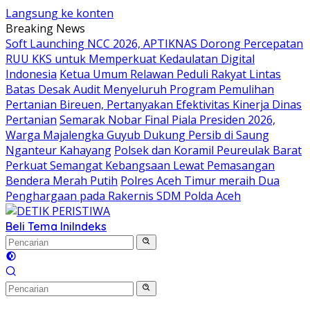
Langsung ke konten
Breaking News
Soft Launching NCC 2026, APTIKNAS Dorong Percepatan
RUU KKS untuk Memperkuat Kedaulatan Digital
Indonesia
Ketua Umum Relawan Peduli Rakyat Lintas
Batas Desak Audit Menyeluruh Program Pemulihan
Pertanian Bireuen, Pertanyakan Efektivitas Kinerja Dinas
Pertanian
Semarak Nobar Final Piala Presiden 2026,
Warga Majalengka Guyub Dukung Persib di Saung
Nganteur Kahayang
Polsek dan Koramil Peureulak Barat
Perkuat Semangat Kebangsaan Lewat Pemasangan
Bendera Merah Putih
Polres Aceh Timur meraih Dua
Penghargaan pada Rakernis SDM Polda Aceh
Beli Tema Ini
Indeks