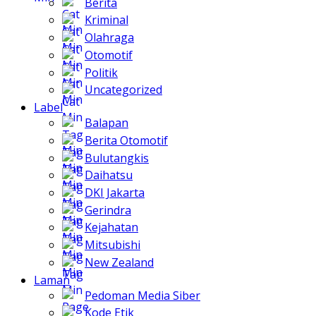
Berita
Kriminal
Olahraga
Otomotif
Politik
Uncategorized
Label
Balapan
Berita Otomotif
Bulutangkis
Daihatsu
DKI Jakarta
Gerindra
Kejahatan
Mitsubishi
New Zealand
Laman
Pedoman Media Siber
Kode Etik